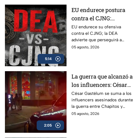
EU endurece postura
contra el CJNG:
advierte que también
EU endurece su ofensiva
contra el CJNG; la DEA
irá por políticos que
advierte que perseguirá a
protejan al cártel
políticos que protejan al cártel
05 agosto, 2026
y anuncia millonarias
5:14
recompensas por sus líderes.
La guerra que alcanzó a
los influencers: César
Gastélum se suma a
César Gastélum se suma a los
influencers asesinados durante
lista de asesinados
la guerra entre Chapitos y
entre guerra de
Mayiza; conoce los casos
05 agosto, 2026
Chapitos-Mayiza
ligados a la disputa del Cártel
2:05
de Sinaloa.