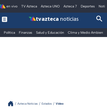
en vivo
TV Azteca
Azteca UNO
Azteca 7
Deportes
Notic
tv azteca
noticias
Política
Finanzas
Salud y Educación
Clima y Medio Ambiente
Azteca Noticias
Estados
Video