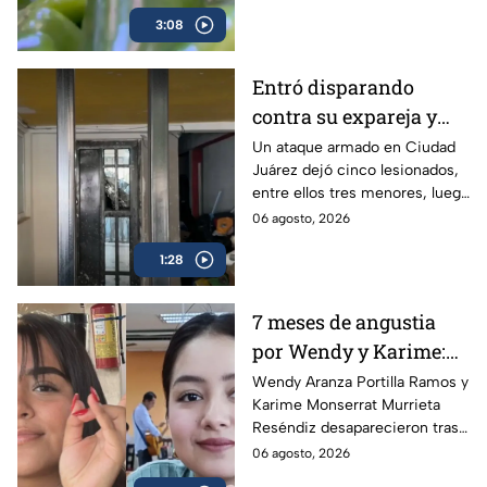
jalapeño cultivados en México.
3:08
Entró disparando
contra su expareja y
sus hijos: Ataque
Un ataque armado en Ciudad
Juárez dejó cinco lesionados,
armado conmociona a
entre ellos tres menores, luego
Ciudad Juárez
de que un exesposo
06 agosto, 2026
presuntamente disparara
1:28
contra su expareja y su nueva
pareja.
7 meses de angustia
por Wendy y Karime:
desaparecieron tras
Wendy Aranza Portilla Ramos y
Karime Monserrat Murrieta
acudir a funeral de
Reséndiz desaparecieron tras
reportero en Veracruz
asistir al funeral del reportero
06 agosto, 2026
Carlos Castro, asesinado en