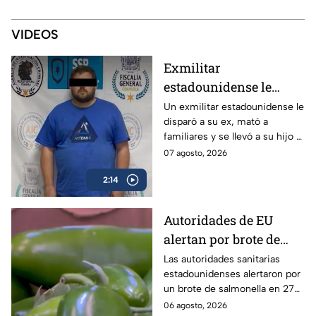
VIDEOS
Exmilitar
estadounidense le
disparó a su ex en
Un exmilitar estadounidense le
disparó a su ex, mató a
Saltillo, mató a
familiares y se llevó a su hijo a
familiares y se llevó a
la frontera.
07 agosto, 2026
su hijo
2:14
Autoridades de EU
alertan por brote de
Salmonella en cultivos
Las autoridades sanitarias
estadounidenses alertaron por
de jalapeño en México
un brote de salmonella en 27
estados vinculados a el chile
06 agosto, 2026