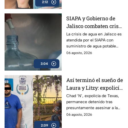
2:12
Poza Rica, Veracruz.
SIAPA y Gobierno de
Jalisco combaten crisis
de agua y llevan
La crisis de agua en Jalisco es
atendida por el SIAPA con
suministro potable
suministro de agua potable
gratuito a colonias
gratuito, nuevas obras de
06 agosto, 2026
afectadas
potabilización y apoyo en
3:04
colonias afectadas.
Así terminó el sueño de
Laura y Litzy: expolicía
de Texas permanece
Chad ‘N’, expolicía de Texas,
permanece detenido tras
detenido por
presuntamente asesinar a la
multihomicidio en
familia de su expareja en
06 agosto, 2026
Saltillo
Saltillo; pretendía huir a EU con
2:09
su hijo.