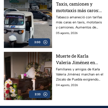
Taxis, camiones y
mototaxis más caros:
Tabasco eleva hasta
Tabasco amaneció con tarifas
más caras en taxis, mototaxis
20% las tarifas del
y camiones. Aumentos de
transporte público
hasta 20% golpean el bolsillo
05 agosto, 2026
de usuarios que ya enfrentan
3:00
salarios bajos, informalidad
laboral superior al 60% y
unidades sin aire
Muerte de Karla
acondicionado.
Valeria Jiménez en
Puebla: familiares
Familiares y amigos de Karla
Valeria Jiménez marchan en el
denuncian violencia y
Zócalo de Puebla exigiendo
tráfico de influencias
justicia. Denuncian signos de
04 agosto, 2026
en Fiscalía
violencia, tráfico de influencias
2:33
en la Fiscalía y el paradero
desconocido de su hijo de 4
años.