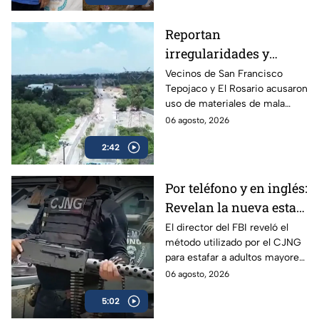
Reportan
irregularidades y
posible desvío de
Vecinos de San Francisco
Tepojaco y El Rosario acusaron
recursos en obras
uso de materiales de mala
viales de Cuautitlán
calidad en una obra de 23
06 agosto, 2026
Izcalli, Edomex
millones de pesos que lleva 20
2:42
años inconclusa en Cuautitlán
Izcalli, Edomex.
Por teléfono y en inglés:
Revelan la nueva estafa
del CJNG a adultos
El director del FBI reveló el
método utilizado por el CJNG
mayores de Estados
para estafar a adultos mayores
Unidos
de Estados Unidos desde
06 agosto, 2026
México.
5:02