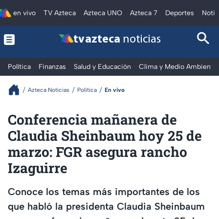
en vivo
TV Azteca
Azteca UNO
Azteca 7
Deportes
Notic
tv azteca
noticias
Política
Finanzas
Salud y Educación
Clima y Medio Ambiente
Azteca Noticias
Política
En vivo
Conferencia mañanera de
Claudia Sheinbaum hoy 25 de
marzo: FGR asegura rancho
Izaguirre
Conoce los temas más importantes de los
que habló la presidenta Claudia Sheinbaum