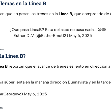
lemas en la Línea B
an que no pasan los trenes en la
Línea B,
que comprende de C
¿Que pasa LineaB? Esta del asco no pasa nada....😫😩
— Esther DLV. (@EstherEmet12)
May 6, 2025
 am
la Línea B?
nea B
reportan que el avance de trenes es lento en dirección a 
 va súper lenta en la mañana dirección Buenavista y en la tard
ilarGeorgeyo)
May 6, 2025
am