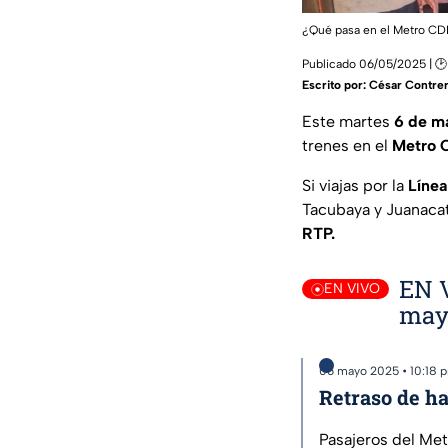
¿Qué pasa en el Metro 
Publicado 06/05/2025 | 🕑
Escrito por:
César Contrer
Este martes
6 de m
trenes en el
Metro
Si viajas por la
Línea
Tacubaya y Juanacatl
RTP.
EN V
EN VIVO
may
06 mayo 2025 • 10:18 
Retraso de ha
Pasajeros del Met