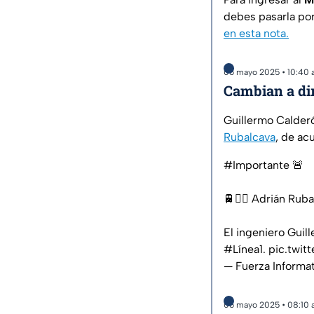
debes pasarla por 
en esta nota.
06 mayo 2025 • 10:40
Cambian a di
Guillermo Calderó
Rubalcava
, de ac
#Importante
🚨
🚆👷‍♂️ Adrián Rub
El ingeniero Guil
#Línea1
.
pic.twi
— Fuerza Informa
06 mayo 2025 • 08:10