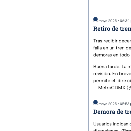
06 mayo 2025 • 06:34
Retiro de tren
Tras recibir dece
falla en un tren d
demoras en todo e
Buena tarde. La ma
revisión. En breve
permite el libre 
— MetroCDMX 
06 mayo 2025 • 05:53
Demora de tre
Usuarios indican 
direcciones. ¡Tóm