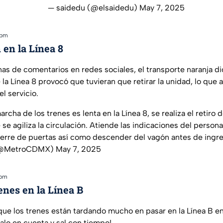
— saidedu (@elsaidedu)
May 7, 2025
 pm
 en la Línea 8
nas de comentarios en redes sociales, el transporte naranja d
e la Línea 8 provocó que tuvieran que retirar la unidad, lo que 
l servicio.
rcha de los trenes es lenta en la Línea 8, se realiza el retiro 
 se agiliza la circulación. Atiende las indicaciones del persona
cierre de puertas así como descender del vagón antes de ingre
(@MetroCDMX)
May 7, 2025
 pm
nes en la Línea B
que los trenes están tardando mucho en pasar en la Línea B 
alo en cuenta y sal con tiempo!