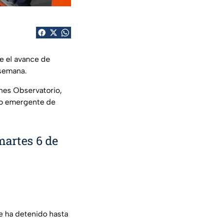
e el avance de
 semana.
ones Observatorio,
cio emergente de
artes 6 de
se ha detenido hasta