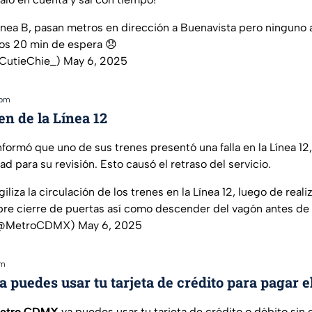
ínea B, pasan metros en dirección a Buenavista pero ninguno 
mos 20 min de espera 😞
CutieChie_)
May 6, 2025
 pm
en de la Línea 12
ormó que uno de sus trenes presentó una falla en la Línea 12,
dad para su revisión. Esto causó el retraso del servicio.
iliza la circulación de los trenes en la Línea 12, luego de reali
libre cierre de puertas así como descender del vagón antes de 
(@MetroCDMX)
May 6, 2025
pm
a puedes usar tu tarjeta de crédito para pagar
etro CDMX
ya puedes usar tu tarjeta de crédito o débito sin 