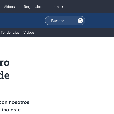
Regionales
Videos
a más +
Tendencias
Videos
ro
de
con nosotros
tino este