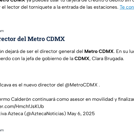
el lector del torniquete a la entrada de las estaciones.
Te con
 am
rector del Metro CDMX
n dejará de ser el director general del
Metro CDMX
. En su l
uerdo con la jefa de gobierno de la
CDMX
, Clara Brugada.
alcava es el nuevo director del
@MetroCDMX
.
lermo Calderón continuará como asesor en movilidad y finalizará
tter.com/HmchfJsKUb
tiva Azteca (@AztecaNoticias)
May 6, 2025
 am