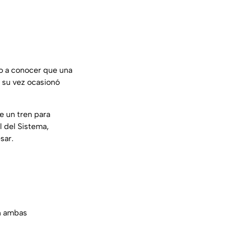
io a conocer que una
a su vez ocasionó
de un tren para
l del Sistema,
sar.
en ambas