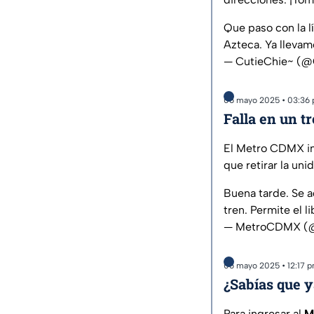
Que paso con la l
Azteca. Ya lleva
— CutieChie~ (@
06 mayo 2025 • 03:36
Falla en un tr
El Metro CDMX inf
que retirar la uni
Buena tarde. Se ag
tren. Permite el 
— MetroCDMX 
06 mayo 2025 • 12:17 
¿Sabías que y
Para ingresar al
M