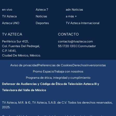
en vivo
Azteca 7
adn Noticias
TV Azteca
Noticias
a más +
Azteca UNO
Deportes
TV Azteca Internacional
TV AZTECA
CONTACTO
Periférico Sur 4121,
contacto@tvazteca.com
Col. Fuentes Del Pedregal,
55 1720 1313
| Conmutador
C.P. 14141,
Ciudad De México, México.
Aviso de privacidad
Preferencias de Cookies
Derechos
Inversionistas
Promo Espacio
Trabaja con nosotros
Programa de ética, integridad y cumplimiento
Defensor de Audiencias y Código de Ética de Televisión Azteca III y
Televisora del Valle de México
TV Azteca, M.R. & ©, TV Azteca, S.A.B. de C.V. Todos los derechos reservados,
2025.