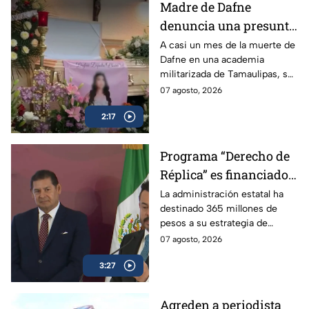
Madre de Dafne
denuncia una presunta
red familiar tras la
A casi un mes de la muerte de
Dafne en una academia
muerte de su hija en
militarizada de Tamaulipas, su
Tamaulipas
madre exige justicia y
07 agosto, 2026
denuncia irregularidades en
2:17
torno al caso.
Programa “Derecho de
Réplica” es financiado
con dinero de los
La administración estatal ha
destinado 365 millones de
poblanos, pero se usa
pesos a su estrategia de
para atacar a la prensa
comunicación social, lo que
07 agosto, 2026
crítica
incluye el programa “Derecho
3:27
de Réplica.
Agreden a periodista