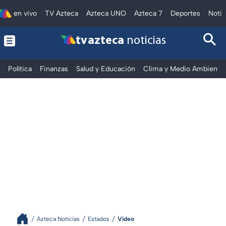
en vivo
TV Azteca
Azteca UNO
Azteca 7
Deportes
Notic
tv azteca
noticias
Política
Finanzas
Salud y Educación
Clima y Medio Ambiente
Azteca Noticias
Estados
Video