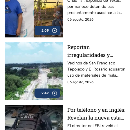
de Texas permanece
Chad ‘N’, expolicía de Texas,
permanece detenido tras
detenido por
presuntamente asesinar a la
multihomicidio en
familia de su expareja en
06 agosto, 2026
Saltillo
Saltillo; pretendía huir a EU con
2:09
su hijo.
Reportan
irregularidades y
posible desvío de
Vecinos de San Francisco
Tepojaco y El Rosario acusaron
recursos en obras
uso de materiales de mala
viales de Cuautitlán
calidad en una obra de 23
06 agosto, 2026
Izcalli, Edomex
millones de pesos que lleva 20
2:42
años inconclusa en Cuautitlán
Izcalli, Edomex.
Por teléfono y en inglés:
Revelan la nueva estafa
del CJNG a adultos
El director del FBI reveló el