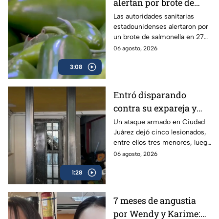
alertan por brote de
Salmonella en cultivos
Las autoridades sanitarias
estadounidenses alertaron por
de jalapeño en México
un brote de salmonella en 27
estados vinculados a el chile
06 agosto, 2026
jalapeño cultivados en México.
3:08
Entró disparando
contra su expareja y
sus hijos: Ataque
Un ataque armado en Ciudad
Juárez dejó cinco lesionados,
armado conmociona a
entre ellos tres menores, luego
Ciudad Juárez
de que un exesposo
06 agosto, 2026
presuntamente disparara
1:28
contra su expareja y su nueva
pareja.
7 meses de angustia
por Wendy y Karime: