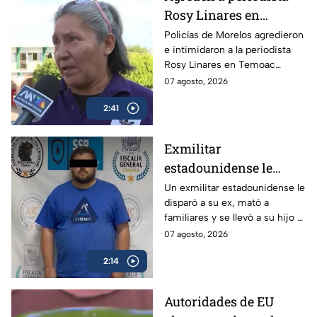
Rosy Linares en
Morelos durante
Policías de Morelos agredieron
e intimidaron a la periodista
cobertura del asesinato
Rosy Linares en Temoac
del alcalde de Temoac
mientras realizaba una
07 agosto, 2026
cobertura. La gobernadora
2:41
Margarita González mantiene
el silencio.
Exmilitar
estadounidense le
disparó a su ex en
Un exmilitar estadounidense le
disparó a su ex, mató a
Saltillo, mató a
familiares y se llevó a su hijo a
familiares y se llevó a
la frontera.
07 agosto, 2026
su hijo
2:14
Autoridades de EU