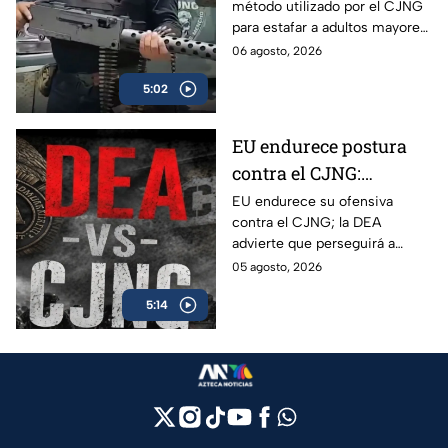
método utilizado por el CJNG
mayores de Estados
para estafar a adultos mayores
Unidos
de Estados Unidos desde
06 agosto, 2026
México.
5:02
EU endurece postura
contra el CJNG:
advierte que también
EU endurece su ofensiva
contra el CJNG; la DEA
irá por políticos que
advierte que perseguirá a
protejan al cártel
políticos que protejan al cártel
05 agosto, 2026
y anuncia millonarias
5:14
recompensas por sus líderes.