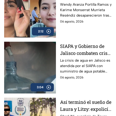
desaparecieron tras
Wendy Aranza Portilla Ramos y
Karime Monserrat Murrieta
acudir a funeral de
Reséndiz desaparecieron tras
reportero en Veracruz
asistir al funeral del reportero
06 agosto, 2026
Carlos Castro, asesinado en
2:12
Poza Rica, Veracruz.
SIAPA y Gobierno de
Jalisco combaten crisis
de agua y llevan
La crisis de agua en Jalisco es
atendida por el SIAPA con
suministro potable
suministro de agua potable
gratuito a colonias
gratuito, nuevas obras de
06 agosto, 2026
afectadas
potabilización y apoyo en
3:04
colonias afectadas.
Así terminó el sueño de
Laura y Litzy: expolicía