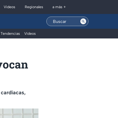
Regionales
Videos
a más +
Tendencias
Videos
vocan
 cardíacas,