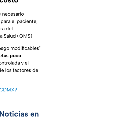
 necesario
 para el paciente,
ra del
la Salud (OMS).
iesgo modificables"
etas poco
ontrolada y el
de los factores de
en CDMX?
Noticias en