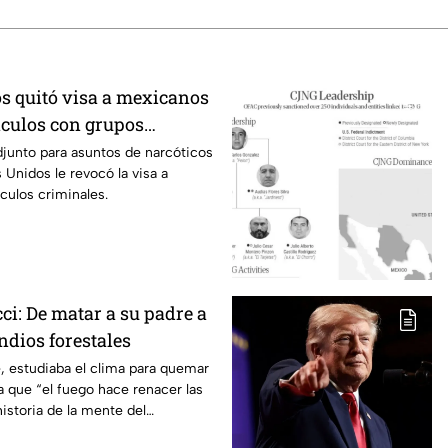
s quitó visa a mexicanos
nculos con grupos
djunto para asuntos de narcóticos
 Unidos le revocó la visa a
culos criminales.
ci: De matar a su padre a
ndios forestales
, estudiaba el clima para quemar
 que “el fuego hace renacer las
historia de la mente del
 devastadores incendios.