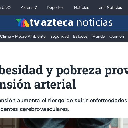
a UNO
Azteca 7
Deportes
Noticias
adn Noticias
tv azteca
noticias
Clima y Medio Ambiente
Seguridad
Estados
Mundo
Opinión
besidad y pobreza pro
nsión arterial
nsión aumenta el riesgo de sufrir enfermedades
identes cerebrovasculares.