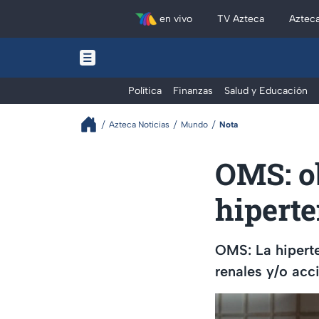
en vivo
TV Azteca
Aztec
Política
Finanzas
Salud y Educación
Azteca Noticias
Mundo
Nota
OMS: o
hiperte
OMS: La hiperte
renales y/o acc