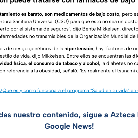
atamiento es barato, son medicamentos de bajo costo,
pero es
ertura Sanitaria Universal (CSU) para que esto no sea un costo
erto por el sistema de seguros", dijo Bente Mikkelsen, directo
fermedades no transmisibles de la Organización Mundial de 
res de riesgo genéticos de la
hipertensión
, hay "factores de r
estilo de vida, dijo Mikkelsen. Entre ellos se encuentran las
di
ividad física, el consumo de tabaco y alcohol
, la diabetes no c
En referencia a la obesidad, señaló: "Es realmente el tsunami 
 ¿Qué es y cómo funcionará el programa “Salud en tu vida” 
rdas nuestro contenido, sigue a Azteca 
Google News!