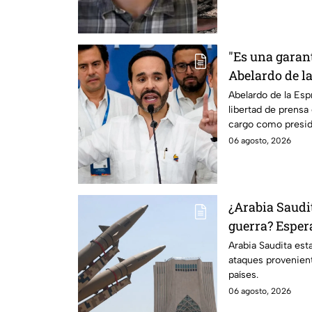
"Es una garant
Abelardo de l
defender la li
Abelardo de la Esp
libertad de prens
Colombia
cargo como presid
06 agosto, 2026
¿Arabia Saudit
guerra? Esper
armados de tr
Arabia Saudita est
ataques provenien
países.
06 agosto, 2026