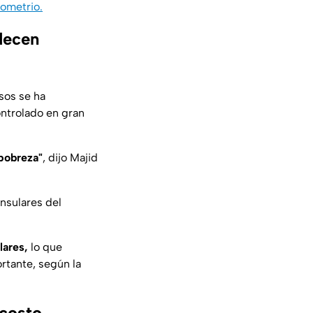
ometrio.
decen
sos se ha
controlado en gran
pobreza"
, dijo Majid
insulares del
lares,
lo que
rtante, según la
 costo