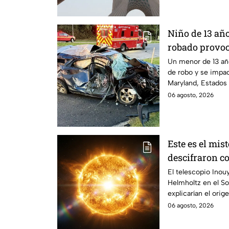
Niño de 13 añ
robado provoc
un muerto y h
Un menor de 13 añ
de robo y se impac
Maryland, Estados
06 agosto, 2026
Este es el mist
descifraron co
Hawái: explic
El telescopio Inouy
Helmholtz en el So
que afectan a 
explicarían el orig
06 agosto, 2026