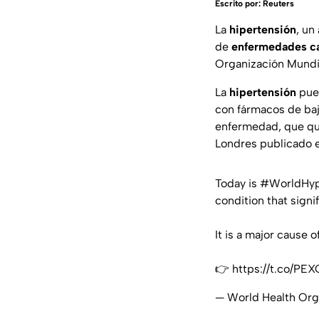
Escrito por:
Reuters
La
hipertensión
, un
de
enfermedades ca
Organización Mundi
La
hipertensión
pued
con fármacos de baj
enfermedad, que que
Londres publicado 
Today is
#WorldHyp
condition that signi
It is a major cause
👉
https://t.co/PE
— World Health O