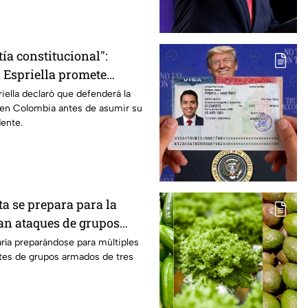
ía constitucional":
a Espriella promete
bertad de prensa en
riella declaró que defenderá la
a en Colombia antes de asumir su
ente.
a se prepara para la
an ataques de grupos
es países
aría preparándose para múltiples
tes de grupos armados de tres