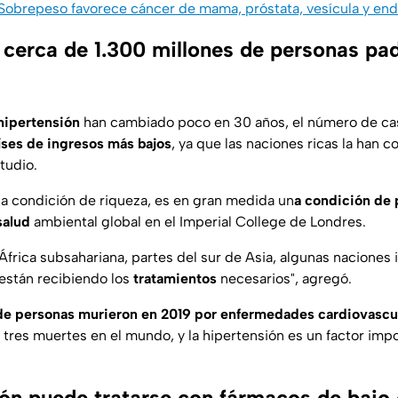
obrepeso favorece cáncer de mama, próstata, vesícula y end
 cerca de 1.300 millones de personas pa
hipertensión
han cambiado poco en 30 años, el número de ca
íses de ingresos más bajos
, ya que las naciones ricas la han 
tudio.
una condición de riqueza, es en gran medida un
a condición de 
salud
ambiental global en el Imperial College de Londres.
frica subsahariana, partes del sur de Asia, algunas naciones 
 están recibiendo los
tratamientos
necesarios", agregó.
 de personas murieron en 2019 por enfermedades cardiovascu
tres muertes en el mundo, y la hipertensión es un factor impo
ión puede tratarse con fármacos de bajo