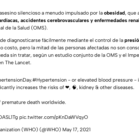
 asesino silencioso a menudo impulsado por la
obesidad
, que 
rdíacas, accidentes cerebrovasculares y enfermedades rena
al de la Salud (OMS).
e diagnosticarse fácilmente mediante el control de la
presió
o costo, pero la mitad de las personas afectadas no son cons
da sin tratar, según un estudio conjunto de la OMS y el Impe
en The Lancet.
ertensionDay
.
#Hypertension
- or elevated blood pressure - 
ficantly increases the risks of ❤, 🧠, kidney & other diseases.
 of premature death worldwide.
XOASL1Tg
pic.twitter.com/pKnDaWVqyO
rganization (WHO) (@WHO)
May 17, 2021