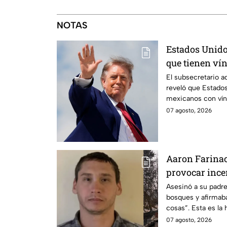
NOTAS
Estados Unido
que tienen ví
criminales
El subsecretario a
reveló que Estados
mexicanos con vín
07 agosto, 2026
Aaron Farinac
provocar ince
Asesinó a su padre
bosques y afirmaba
cosas”. Esta es la 
responsable de los
07 agosto, 2026