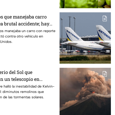
os que manejaba carro
a brutal accidente; hay
eridos de gravedad
os manejaba un carro con reporte
tó contra otro vehículo en
 Unidos.
erio del Sol que
n un telescopio en
a las tormentas solares
e halló la inestabilidad de Kelvin-
l: diminutos remolinos que
la Tierra
en de las tormentas solares.