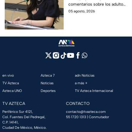
comentarios sobre los adultos
mayores
mayores y aseguró que acatará
05 agosto, 2026
la resolución de Morena sobre
su futuro político.
en vivo
Azteca 7
adn Noticias
TV Azteca
Noticias
a más +
Azteca UNO
Deportes
TV Azteca Internacional
TV AZTECA
CONTACTO
Periférico Sur 4121,
contacto@tvazteca.com
Col. Fuentes Del Pedregal,
55 1720 1313
| Conmutador
C.P. 14141,
Ciudad De México, México.