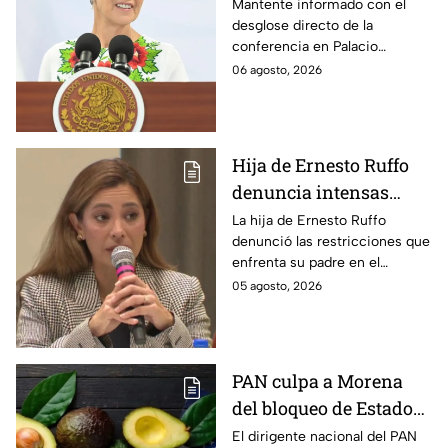
Claudia Sheinbaum
Mantente informado con el
desglose directo de la
hoy jueves 6 de agosto
conferencia en Palacio
en la mañanera
Nacional este jueves 6 de
06 agosto, 2026
agosto. Descubre las medidas
anunciadas por la presidente
en tiempo real.
Hija de Ernesto Ruffo
denuncia intensas
restricciones en el
La hija de Ernesto Ruffo
denunció las restricciones que
Altiplano; buscan que
enfrenta su padre en el
salga del penal
Altiplano y anunció que
05 agosto, 2026
buscarán un amparo para que
continúe su proceso en prisión
domiciliaria.
PAN culpa a Morena
del bloqueo de Estados
Unidos al aguacate de
El dirigente nacional del PAN