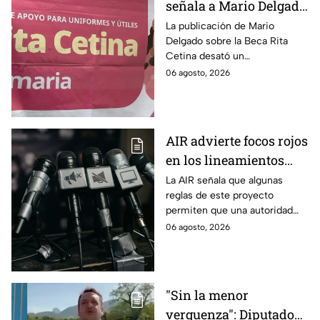
señala a Mario Delgado
por publicación sobre
La publicación de Mario
Delgado sobre la Beca Rita
la Beca Rita Cetina
Cetina desató un
enfrentamiento entre Morena
06 agosto, 2026
y el PAN, que acusa posible
promoción personalizada y
hasta peculado.
AIR advierte focos rojos
en los lineamientos
para proteger a las
La AIR señala que algunas
reglas de este proyecto
audiencias
permiten que una autoridad
gubernamental supervise,
06 agosto, 2026
revise y hasta castigue el
contenido que transmiten los
medios.
"Sin la menor
verguenza": Diputado