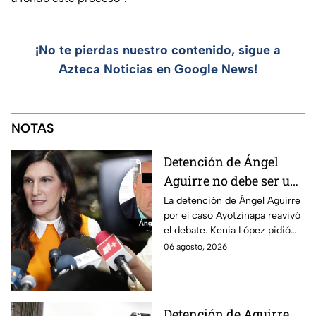
¡No te pierdas nuestro contenido, sigue a
Azteca Noticias en Google News!
NOTAS
Detención de Ángel
Aguirre no debe ser un
distractor, pide Kenia
La detención de Ángel Aguirre
por el caso Ayotzinapa reavivó
López; exige justicia
el debate. Kenia López pidió
por caso Ayotzinapa
que no sea un distractor
06 agosto, 2026
político, sino justicia para las
familias.
Detención de Aguirre