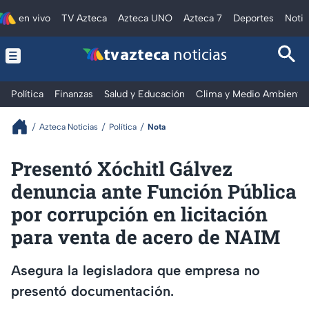
en vivo
TV Azteca
Azteca UNO
Azteca 7
Deportes
Notic
tv azteca
noticias
Política
Finanzas
Salud y Educación
Clima y Medio Ambiente
Azteca Noticias
Política
Nota
Presentó Xóchitl Gálvez
denuncia ante Función Pública
por corrupción en licitación
para venta de acero de NAIM
Asegura la legisladora que empresa no
presentó documentación.