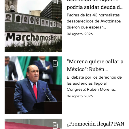
podría saldar deuda de
justicia: padres de los
Padres de los 43 normalistas
desaparecidos de Ayotzinapa
43 de Ayotzinapa
dijeron que esperan
información oficial sobre la
06 agosto, 2026
detención de Ángel Aguirre,
quien ya está en el penal del
Altiplano.
“Morena quiere callar a
México”: Rubén
Moreira pide frenar
El debate por los derechos de
las audiencias llegó al
discusión de
Congreso: Rubén Moreira
lineamientos de
reclama una consulta con
06 agosto, 2026
audiencias hasta
voces del sector de
escuchar a periodistas
comunicación.
y expertos
¿Promoción ilegal? PAN