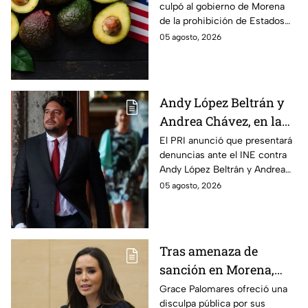
culpó al gobierno de Morena
Michoacán
de la prohibición de Estados
Unidos para exportar aguacate
05 agosto, 2026
de Michoacán.
Andy López Beltrán y
Andrea Chávez, en la
mira del PRI por
El PRI anunció que presentará
denuncias ante el INE contra
presuntos actos
Andy López Beltrán y Andrea
anticipados de
Chávez, al acusarlos de realizar
05 agosto, 2026
campaña
presuntos actos anticipados
de campaña.
Tras amenaza de
sanción en Morena,
Grace Palomares pide
Grace Palomares ofreció una
disculpa pública por sus
perdón a adultos