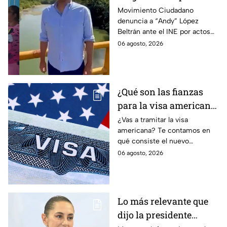
Juan Zavala denuncia
Movimiento Ciudadano
denuncia a “Andy” López
ante el INE a Andy
Beltrán ante el INE por actos
López Beltrán por
anticipados de campaña en
06 agosto, 2026
campaña anticipada en
Tabasco.
Tabasco
¿Qué son las fianzas
para la visa americana
y por qué causan tanta
¿Vas a tramitar la visa
americana? Te contamos en
controversia?
qué consiste el nuevo
programa de fianzas
06 agosto, 2026
reembolsables de hasta 15 mil
dólares y a qué países aplica.
Lo más relevante que
dijo la presidente