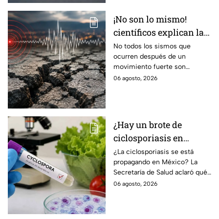
¡No son lo mismo!
científicos explican las
diferencias entre
No todos los sismos que
ocurren después de un
enjambre sísmico y
movimiento fuerte son
réplicas
réplicas. Científicos explican
06 agosto, 2026
qué es un enjambre sísmico y
qué significa.
¿Hay un brote de
ciclosporiasis en
México? Salud rompe
¿La ciclosporiasis se está
propagando en México? La
el silencio tras 33 casos
Secretaría de Salud aclaró qué
detectados
ocurre tras la detección de 33
06 agosto, 2026
casos y explicó por qué
descarta un brote.