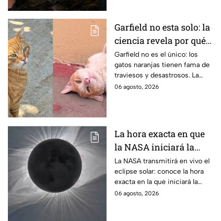
Garfield no esta solo: la
ciencia revela por qué
los gatos naranjas
Garfield no es el único: los
gatos naranjas tienen fama de
tienen tanta fama de
traviesos y desastrosos. La
hacer "desastres"
ciencia explica qué hay detrás
06 agosto, 2026
de su color y peculiar
reputación.
La hora exacta en que
la NASA iniciará la
transmisión en vivo
La NASA transmitirá en vivo el
eclipse solar: conoce la hora
del eclipse solar
exacta en la que iniciará la
cobertura para no perderte de
06 agosto, 2026
este fenómeno astronómico
único.