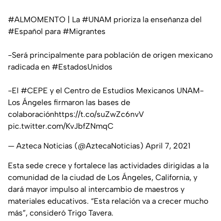
#ALMOMENTO
| La
#UNAM
prioriza la enseñanza del
#Español
para
#Migrantes
-Será principalmente para población de origen mexicano
radicada en
#EstadosUnidos
-El
#CEPE
y el Centro de Estudios Mexicanos UNAM-
Los Ángeles firmaron las bases de
colaboración
https://t.co/suZwZc6nvV
pic.twitter.com/KvJbfZNmqC
— Azteca Noticias (@AztecaNoticias)
April 7, 2021
Esta sede crece y fortalece las actividades dirigidas a la
comunidad de la ciudad de Los Ángeles, California, y
dará mayor impulso al intercambio de maestros y
materiales educativos. “Esta relación va a crecer mucho
más”, consideró Trigo Tavera.