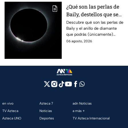
¿Qué son las perlas de
Baily, destellos que se
podrán ver
Descubre qué son las perlas de
Baily y el anillo de diamante
ÚNICAMENTE durante
que podrás (únicamente)
el eclipse solar 2026 del
observar durante el eclipse
06 agosto, 2026
12 de agosto?
solar 2026 este próximo 12 de
agosto.
en vivo
Azteca 7
adn Noticias
TV Azteca
Noticias
a más +
Azteca UNO
Deportes
TV Azteca Internacional