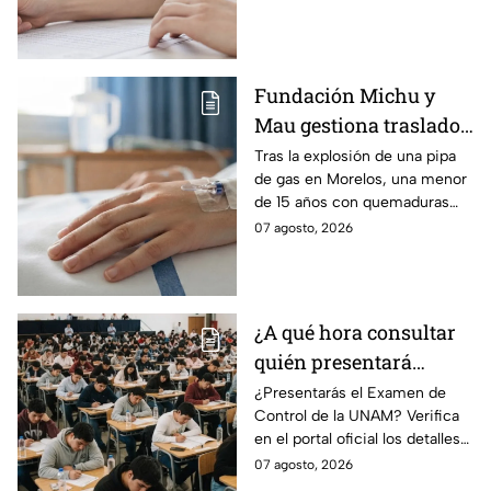
Presencial 2026. Revisa aquí
cómo conocer tu cita.
Fundación Michu y
Mau gestiona traslado
a Texas de adolescente
Tras la explosión de una pipa
de gas en Morelos, una menor
herida en explosión de
de 15 años con quemaduras
una pipa de gas en
graves será trasladada a
07 agosto, 2026
Morelos
Galveston, Texas, para recibir
atención urgente.
¿A qué hora consultar
quién presentará
examen de control?
¿Presentarás el Examen de
Control de la UNAM? Verifica
en el portal oficial los detalles
de tu cita y los puntajes
07 agosto, 2026
mínimos requeridos para esta