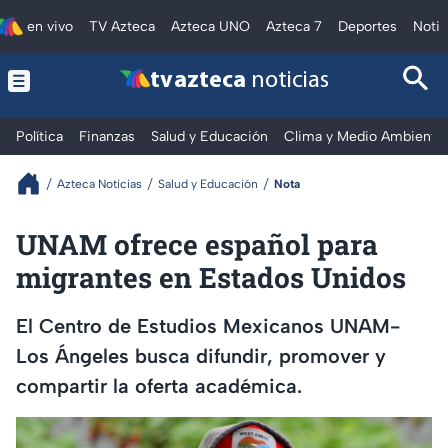
en vivo
TV Azteca
Azteca UNO
Azteca 7
Deportes
Notic
tv azteca
noticias
Política
Finanzas
Salud y Educación
Clima y Medio Ambiente
Azteca Noticias
Salud y Educación
Nota
UNAM ofrece español para
migrantes en Estados Unidos
El Centro de Estudios Mexicanos UNAM-
Los Ángeles busca difundir, promover y
compartir la oferta académica.