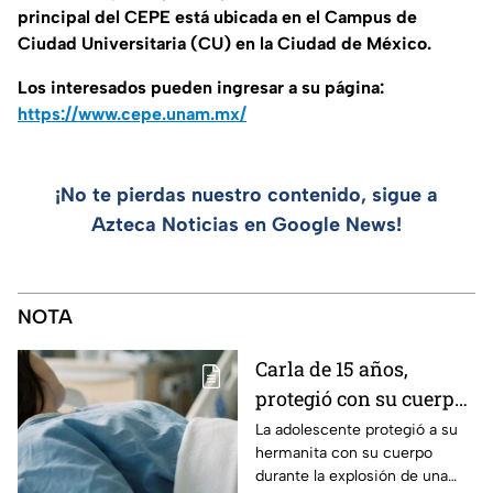
principal del CEPE está ubicada en el Campus de
Ciudad Universitaria (CU) en la Ciudad de México.
Los interesados pueden ingresar a su página:
https://www.cepe.unam.mx/
¡No te pierdas nuestro contenido, sigue a
Azteca Noticias en Google News!
NOTA
Carla de 15 años,
protegió con su cuerpo
a su hermanita de 4
La adolescente protegió a su
hermanita con su cuerpo
durante la explosión de
durante la explosión de una
una pipa de gas en