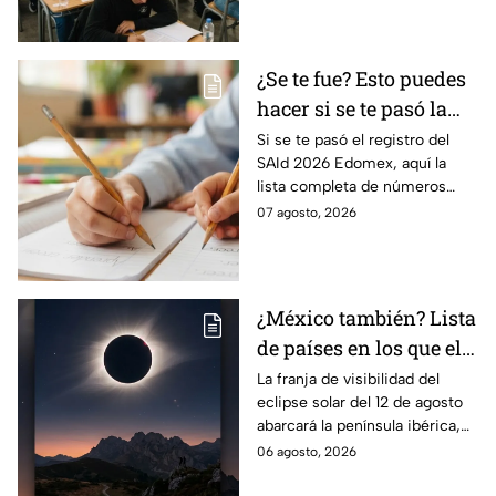
prueba.
¿Se te fue? Esto puedes
hacer si se te pasó la
fecha de preinscripción
Si se te pasó el registro del
SAId 2026 Edomex, aquí la
SAID Edomex 2026
lista completa de números
telefónicos y correos de
07 agosto, 2026
atención directa por nivel
escolar para solucionarlo.
¿México también? Lista
de países en los que el
12 de agosto se verá el
La franja de visibilidad del
eclipse solar del 12 de agosto
eclipse solar total y en
abarcará la península ibérica,
los que será parcial
por lo que solo podrá
06 agosto, 2026
observarse de manera total en
algunas ciudades.