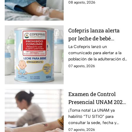
pipa de gas en Cuernavaca;
08 agosto, 2026
Cuernavaca
tiene quemaduras de primer y
segundo grado.
Cofepris lanza alerta
por leche de bebé
adulterada: ¿Qué marca
La Cofepris lanzó un
comunicado para alertar a la
es y cómo identificarla?
población de la adulteración de
una leche para bebé.
07 agosto, 2026
Examen de Control
Presencial UNAM 2026:
consulta aquí tu sede,
¡Toma nota! La UNAM ya
habilitó “TU SITIO” para
fecha y horario
consultar la sede, fecha y
horario del Examen Control
07 agosto, 2026