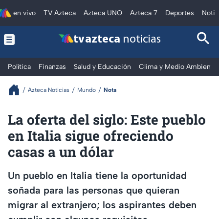
en vivo
TV Azteca
Azteca UNO
Azteca 7
Deportes
Notic
tv azteca
noticias
Política
Finanzas
Salud y Educación
Clima y Medio Ambiente
Azteca Noticias
Mundo
Nota
La oferta del siglo: Este pueblo
en Italia sigue ofreciendo
casas a un dólar
Un pueblo en Italia tiene la oportunidad
soñada para las personas que quieran
migrar al extranjero; los aspirantes deben