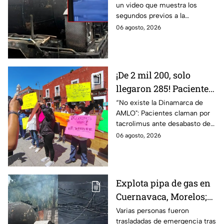
un video que muestra los
gas en Cuernavaca,
segundos previos a la
Morelos
explosión de una pipa de gas
06 agosto, 2026
LP en Cuernavaca, Morelos.
¡De 2 mil 200, solo
llegaron 285! Pacientes
claman por
“No existe la Dinamarca de
AMLO": Pacientes claman por
medicamentos ante
tacrolimus ante desabasto de
desabasto en IMSS
medicamentos en hospital del
06 agosto, 2026
Puebla
IMSS Puebla; hay 900
personas están afectadas.
Explota pipa de gas en
Cuernavaca, Morelos;
se reportan más de 20
Varias personas fueron
trasladadas de emergencia tras
personas con