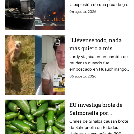
la explosión de una pipa de gas
quemaduras
cerca de la colonia Las
06 agosto, 2026
Granjas, en Cuernavaca,
Morelos.
"Llévense todo, nada
más quiero a mis
perritas": Asaltan a un
Jordy viajaba en un camión de
mudanza cuando fue
joven, vacían sus
emboscado en Huauchinango,
cuentas y le roban a sus
Puebla, Además de quitarle
06 agosto, 2026
mascotas en
sus pertenencias, los
Huauchinango, Puebla
criminales se llevaron a sus
perritas.
EU investiga brote de
Salmonella por
jalapeños de Sinaloa
Chiles de Sinaloa causan brote
de Salmonella en Estados
Unidos; ya hay más de 300