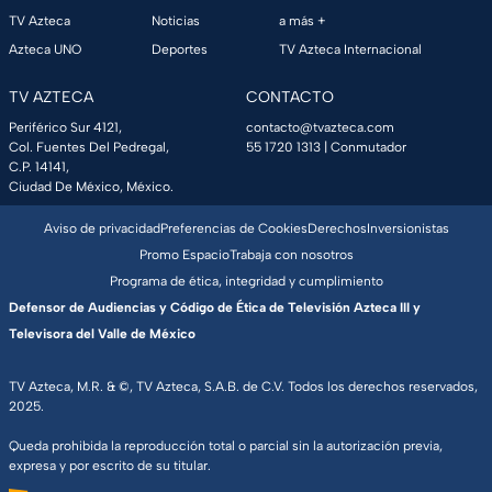
TV Azteca
Noticias
a más +
Azteca UNO
Deportes
TV Azteca Internacional
TV AZTECA
CONTACTO
Periférico Sur 4121,
contacto@tvazteca.com
Col. Fuentes Del Pedregal,
55 1720 1313
| Conmutador
C.P. 14141,
Ciudad De México, México.
Aviso de privacidad
Preferencias de Cookies
Derechos
Inversionistas
Promo Espacio
Trabaja con nosotros
Programa de ética, integridad y cumplimiento
Defensor de Audiencias y Código de Ética de Televisión Azteca III y
Televisora del Valle de México
TV Azteca, M.R. & ©, TV Azteca, S.A.B. de C.V. Todos los derechos reservados,
2025.
Queda prohibida la reproducción total o parcial sin la autorización previa,
expresa y por escrito de su titular.