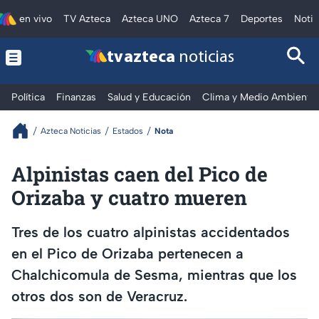
en vivo
TV Azteca
Azteca UNO
Azteca 7
Deportes
Notic
tv azteca
noticias
Política
Finanzas
Salud y Educación
Clima y Medio Ambiente
Azteca Noticias
Estados
Nota
Alpinistas caen del Pico de
Orizaba y cuatro mueren
Tres de los cuatro alpinistas accidentados
en el Pico de Orizaba pertenecen a
Chalchicomula de Sesma, mientras que los
otros dos son de Veracruz.