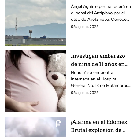
permanecerá Ángel
Ángel Aguirre permanecerá en
el penal del Antiplano por el
Aguirre por caso
caso de Ayotzinapa. Conoce
Ayotzinapa
dónde está, cómo es esta
06 agosto, 2026
prisión de máxima seguridad y
su historia.
Investigan embarazo
de niña de 11 años en
Matamoros,
Nohemí se encuentra
internada en el Hospital
Tamaulipas; ¿qué pasó
General No. 13 de Matamoros
con Nohemí?
tras complicaciones por un
06 agosto, 2026
embarazo infantil; la Fiscalía de
Tamaulipas ya investiga.
¡Alarma en el Edomex!
Brutal explosión de