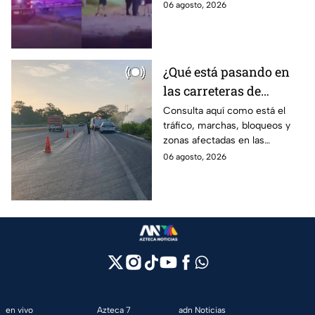
Zona Metropolitana de
06 agosto, 2026
Tlajomulco y El Salto
Guadalajara, uno en
Tlajomulco y otro en El Salto.
¿Qué está pasando en
las carreteras de
México hoy? Cierres y
Consulta aquí como está el
tráfico, marchas, bloqueos y
accidentes
zonas afectadas en las
principales carreteras de
06 agosto, 2026
México hoy. Sal con tiempo y
tomas tus precauciones.
en vivo
Azteca 7
adn Noticias