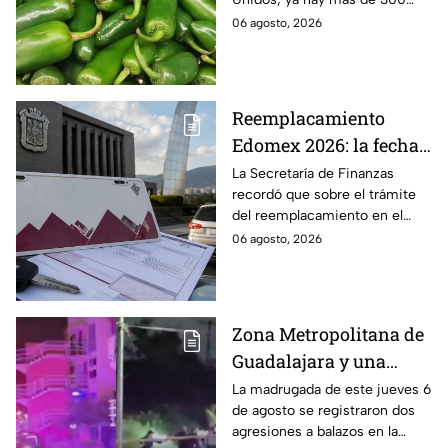
enfermos en 27 estados.
06 agosto, 2026
Reemplacamiento
Edomex 2026: la fecha
límite para obtener el
La Secretaría de Finanzas
recordó que sobre el trámite
100% de descuento
del reemplacamiento en el
Edomex, ¿hasta cuándo se
06 agosto, 2026
puede realizar y qué coches
tienen el 100% de descuento?
Zona Metropolitana de
Guadalajara y una
jornada de violencia:
La madrugada de este jueves 6
de agosto se registraron dos
Asesinan a balazos a
agresiones a balazos en la
dos hombres en