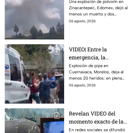
polvorín en Santa
Una explosión de polvorín en
Zinacantepec, Edomex, dejó al
María del Monte,
menos un muerto y dos
Zinacantepec; reportan
heridos; autoridades atiende la
06 agosto, 2026
al menos un muerto y
emergencia tras el estallido de
heridos
un taller clandestino.
VIDEO| Entre la
emergencia, la
desesperación y el
Explosión de pipa en
Cuernavaca, Morelos, deja al
llanto de un niño;
menos 20 heridos; en plena
adultos desatan pelea
emergencia, dos hombres
06 agosto, 2026
tras explosión de pipa
comenzaron a pelear mientras
en Cuernavaca
un niño lloraba en el lugar.
Revelan VIDEO del
momento exacto de la
explosión de pipa de
En redes sociales se difundió