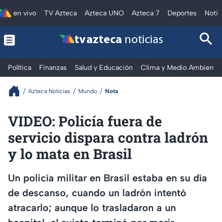
en vivo
TV Azteca
Azteca UNO
Azteca 7
Deportes
Notic
tv azteca
noticias
Política
Finanzas
Salud y Educación
Clima y Medio Ambiente
Azteca Noticias
Mundo
Nota
VIDEO: Policía fuera de
servicio dispara contra ladrón
y lo mata en Brasil
Un policía militar en Brasil estaba en su día
de descanso, cuando un ladrón intentó
atracarlo; aunque lo trasladaron a un