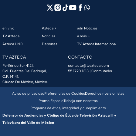
en vivo
Azteca 7
adn Noticias
TV Azteca
Noticias
a más +
Azteca UNO
Deportes
TV Azteca Internacional
TV AZTECA
CONTACTO
Periférico Sur 4121,
contacto@tvazteca.com
Col. Fuentes Del Pedregal,
55 1720 1313
| Conmutador
C.P. 14141,
Ciudad De México, México.
Aviso de privacidad
Preferencias de Cookies
Derechos
Inversionistas
Promo Espacio
Trabaja con nosotros
Programa de ética, integridad y cumplimiento
Defensor de Audiencias y Código de Ética de Televisión Azteca III y
Televisora del Valle de México