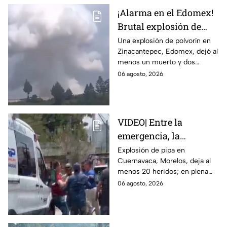
¡Alarma en el Edomex!
Brutal explosión de
polvorín en Santa
Una explosión de polvorín en
Zinacantepec, Edomex, dejó al
María del Monte,
menos un muerto y dos
Zinacantepec; reportan
heridos; autoridades atiende la
06 agosto, 2026
al menos un muerto y
emergencia tras el estallido de
heridos
un taller clandestino.
VIDEO| Entre la
emergencia, la
desesperación y el
Explosión de pipa en
Cuernavaca, Morelos, deja al
llanto de un niño;
menos 20 heridos; en plena
adultos desatan pelea
emergencia, dos hombres
06 agosto, 2026
tras explosión de pipa
comenzaron a pelear mientras
en Cuernavaca
un niño lloraba en el lugar.