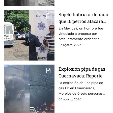
apenas 6 años.
Sujeto habría ordenado
que 16 perros atacaran
a su hermana con
En Mexicali, un hombre fue
vinculado a proceso por
discapacidad en
presuntamente ordenar el
Mexicali, BC
ataque de 16 perros contra su
06 agosto, 2026
hermana, quien tenía
discapacidad auditiva.
Explosión pipa de gas
Cuernavaca: Reporte de
víctimas tras estallido
La explosión de una pipa de
gas LP en Cuernavaca,
en Morelos
Morelos dejó seis personas
hospitalizadas. IMSS informó
06 agosto, 2026
que las pacientes siguen
internadas y aún no hay parte