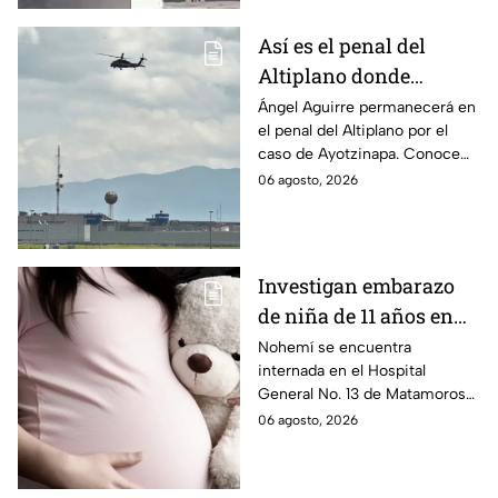
médico.
Así es el penal del
Altiplano donde
permanecerá Ángel
Ángel Aguirre permanecerá en
el penal del Altiplano por el
Aguirre por caso
caso de Ayotzinapa. Conoce
Ayotzinapa
dónde está, cómo es esta
06 agosto, 2026
prisión de máxima seguridad y
su historia.
Investigan embarazo
de niña de 11 años en
Matamoros,
Nohemí se encuentra
internada en el Hospital
Tamaulipas; ¿qué pasó
General No. 13 de Matamoros
con Nohemí?
tras complicaciones por un
06 agosto, 2026
embarazo infantil; la Fiscalía de
Tamaulipas ya investiga.