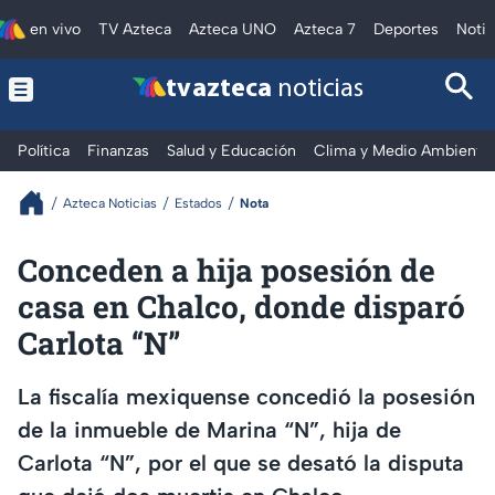
en vivo
TV Azteca
Azteca UNO
Azteca 7
Deportes
Notic
tv azteca
noticias
Política
Finanzas
Salud y Educación
Clima y Medio Ambiente
Azteca Noticias
Estados
Nota
Conceden a hija posesión de
casa en Chalco, donde disparó
Carlota “N”
La fiscalía mexiquense concedió la posesión
de la inmueble de Marina “N”, hija de
Carlota “N”, por el que se desató la disputa