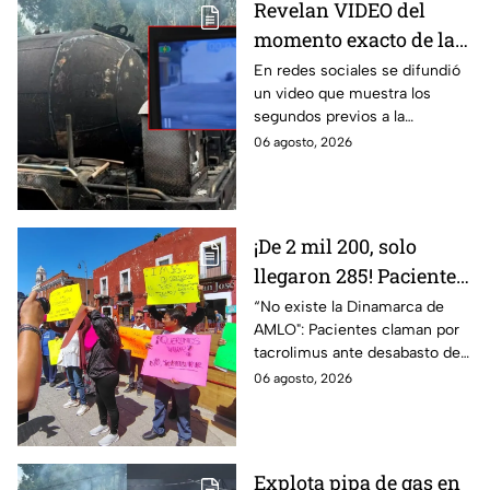
Revelan VIDEO del
momento exacto de la
explosión de pipa de
En redes sociales se difundió
un video que muestra los
gas en Cuernavaca,
segundos previos a la
Morelos
explosión de una pipa de gas
06 agosto, 2026
LP en Cuernavaca, Morelos.
¡De 2 mil 200, solo
llegaron 285! Pacientes
claman por
“No existe la Dinamarca de
AMLO": Pacientes claman por
medicamentos ante
tacrolimus ante desabasto de
desabasto en IMSS
medicamentos en hospital del
06 agosto, 2026
Puebla
IMSS Puebla; hay 900
personas están afectadas.
Explota pipa de gas en