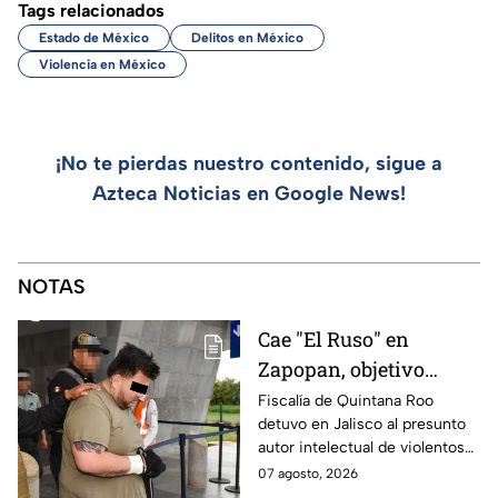
Tags relacionados
Estado de México
Delitos en México
Violencia en México
¡No te pierdas nuestro contenido, sigue a
Azteca Noticias en Google News!
NOTAS
Cae "El Ruso" en
Zapopan, objetivo
prioritario en Playa del
Fiscalía de Quintana Roo
detuvo en Jalisco al presunto
Carmen
autor intelectual de violentos
ataques en fraccionamientos
07 agosto, 2026
de Playa del Carmen.