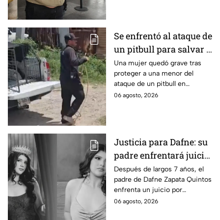
Se enfrentó al ataque de
un pitbull para salvar a
una menor; hoy lucha
Una mujer quedó grave tras
proteger a una menor del
por su vida en Zapopan
ataque de un pitbull en
Zapopan; la víctima sufrió
06 agosto, 2026
severas mordeduras y existe
riesgo de que pierda un brazo.
Justicia para Dafne: su
padre enfrentará juicio
por presunto abuso
Después de largos 7 años, el
padre de Dafne Zapata Quintos
cometido en 2019 en
enfrenta un juicio por
Tamaulipas
presuntamente abusar de la
06 agosto, 2026
menor cuando ella tenía