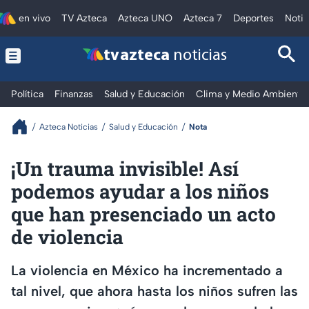
en vivo
TV Azteca
Azteca UNO
Azteca 7
Deportes
Notic
tv azteca
noticias
Política
Finanzas
Salud y Educación
Clima y Medio Ambiente
Azteca Noticias
Salud y Educación
Nota
¡Un trauma invisible! Así
podemos ayudar a los niños
que han presenciado un acto
de violencia
La violencia en México ha incrementado a
tal nivel, que ahora hasta los niños sufren las