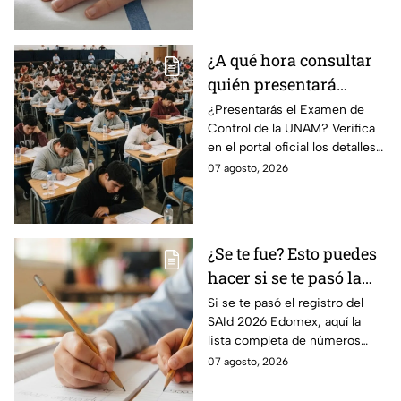
atención urgente.
¿A qué hora consultar
quién presentará
examen de control?
¿Presentarás el Examen de
Control de la UNAM? Verifica
en el portal oficial los detalles
de tu cita y los puntajes
07 agosto, 2026
mínimos requeridos para esta
prueba.
¿Se te fue? Esto puedes
hacer si se te pasó la
fecha de preinscripción
Si se te pasó el registro del
SAId 2026 Edomex, aquí la
SAID Edomex 2026
lista completa de números
telefónicos y correos de
07 agosto, 2026
atención directa por nivel
escolar para solucionarlo.