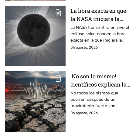
La hora exacta en que
la NASA iniciará la
transmisión en vivo
La NASA transmitirá en vivo el
eclipse solar: conoce la hora
del eclipse solar
exacta en la que iniciará la
cobertura para no perderte de
06 agosto, 2026
este fenómeno astronómico
único.
¡No son lo mismo!
científicos explican las
diferencias entre
No todos los sismos que
ocurren después de un
enjambre sísmico y
movimiento fuerte son
réplicas
réplicas. Científicos explican
06 agosto, 2026
qué es un enjambre sísmico y
qué significa.