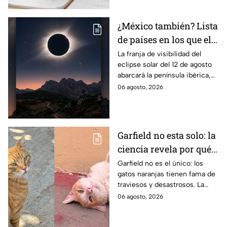
¿México también? Lista
de países en los que el
12 de agosto se verá el
La franja de visibilidad del
eclipse solar del 12 de agosto
eclipse solar total y en
abarcará la península ibérica,
los que será parcial
por lo que solo podrá
06 agosto, 2026
observarse de manera total en
algunas ciudades.
Garfield no esta solo: la
ciencia revela por qué
los gatos naranjas
Garfield no es el único: los
gatos naranjas tienen fama de
tienen tanta fama de
traviesos y desastrosos. La
hacer "desastres"
ciencia explica qué hay detrás
06 agosto, 2026
de su color y peculiar
reputación.