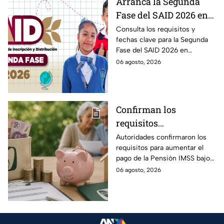
Arranca la Segunda
Fase del SAID 2026 en
Edomex para grados
Consulta los requisitos y
fechas clave para la Segunda
intermedios: Fechas
Fase del SAID 2026 en
clave y requisitos para
Edomex y asegura el traslado
06 agosto, 2026
cambios de escuela
escolar de tus hijos para el
próximo ciclo escolar.
Confirman los
requisitos
indispensables para
Autoridades confirmaron los
requisitos para aumentar el
incrementar el pago de
pago de la Pensión IMSS bajo
la Pensión IMSS bajo el
la Ley 73, ¿cuáles son?
06 agosto, 2026
régimen de la Ley 73