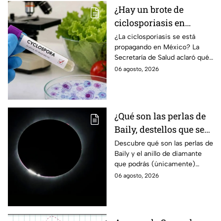
¿Hay un brote de
ciclosporiasis en
México? Salud rompe
¿La ciclosporiasis se está
propagando en México? La
el silencio tras 33 casos
Secretaría de Salud aclaró qué
detectados
ocurre tras la detección de 33
06 agosto, 2026
casos y explicó por qué
descarta un brote.
¿Qué son las perlas de
Baily, destellos que se
podrán ver
Descubre qué son las perlas de
Baily y el anillo de diamante
ÚNICAMENTE durante
que podrás (únicamente)
el eclipse solar 2026 del
observar durante el eclipse
06 agosto, 2026
12 de agosto?
solar 2026 este próximo 12 de
agosto.