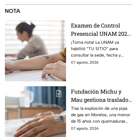
NOTA
Examen de Control
Presencial UNAM 2026:
consulta aquí tu sede,
¡Toma nota! La UNAM ya
habilitó “TU SITIO” para
fecha y horario
consultar la sede, fecha y
horario del Examen Control
07 agosto, 2026
Presencial 2026. Revisa aquí
cómo conocer tu cita.
Fundación Michu y
Mau gestiona traslado
a Texas de adolescente
Tras la explosión de una pipa
de gas en Morelos, una menor
herida en explosión de
de 15 años con quemaduras
una pipa de gas en
graves será trasladada a
07 agosto, 2026
Morelos
Galveston, Texas, para recibir