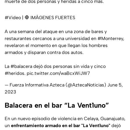
muerte de dos personas y heridas a cinco más.
#Video
| 🛑 IMÁGENES FUERTES
A una semana del ataque en una zona de bares y
restaurantes cercanos a una universidad en
#Monterrey
,
revelaron el momento en que llegan los hombres
armados y disparan contra dos autos.
La
#balacera
dejó dos personas sin vida y cinco
#heridos
.
pic.twitter.com/waBcxWiJW7
— Fuerza Informativa Azteca (@AztecaNoticias)
June 5,
2023
Balacera en el bar “La Vent1uno”
En un nuevo episodio de violencia en Celaya, Guanajuato,
un
enfrentamiento armado en el bar "La Vent1uno"
dejó