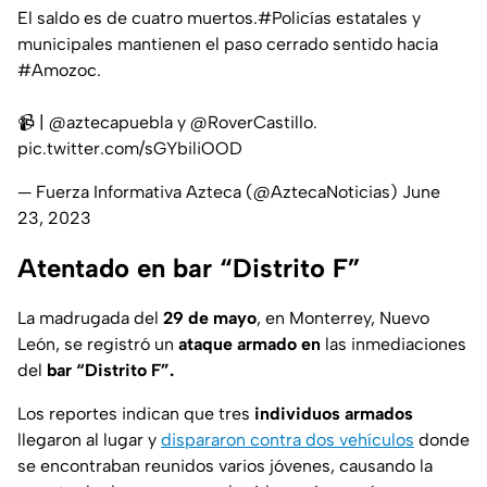
El saldo es de cuatro muertos.
#Policías
estatales y
municipales mantienen el paso cerrado sentido hacia
#Amozoc
.
📹 |
@aztecapuebla
y
@RoverCastillo
.
pic.twitter.com/sGYbiliOOD
— Fuerza Informativa Azteca (@AztecaNoticias)
June
23, 2023
Atentado en bar “Distrito F”
La madrugada del
29 de mayo
, en Monterrey, Nuevo
León, se registró un
ataque armado en
las inmediaciones
del
bar “Distrito F”.
Los reportes indican que tres
individuos armados
llegaron al lugar y
dispararon contra dos vehículos
donde
se encontraban reunidos varios jóvenes, causando la