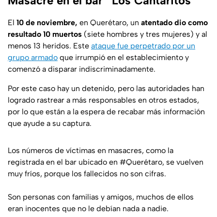
Masacre en el bar “Los Cantaritos”
El
10
de noviembre,
en Querétaro, un
atentado dio como
resultado 10 muertos
(siete hombres y tres mujeres) y al
menos 13 heridos. Este
ataque fue perpetrado por un
grupo armado
que irrumpió en el establecimiento y
comenzó a disparar indiscriminadamente.
Por este caso hay un detenido, pero las autoridades han
logrado rastrear a más responsables en otros estados,
por lo que están a la espera de recabar más información
que ayude a su captura.
Los números de víctimas en masacres, como la
registrada en el bar ubicado en
#Querétaro
, se vuelven
muy fríos, porque los fallecidos no son cifras.
Son personas con familias y amigos, muchos de ellos
eran inocentes que no le debían nada a nadie.