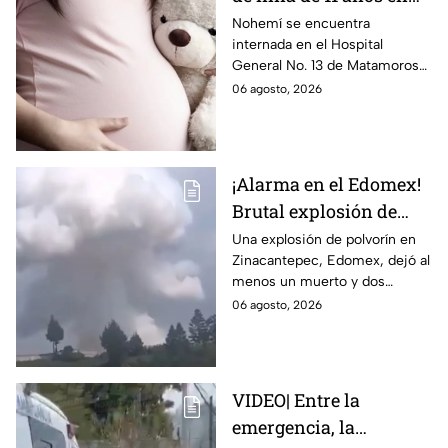
Matamoros,
Nohemí se encuentra
internada en el Hospital
Tamaulipas; ¿qué pasó
General No. 13 de Matamoros
con Nohemí?
tras complicaciones por un
06 agosto, 2026
embarazo infantil; la Fiscalía de
Tamaulipas ya investiga.
¡Alarma en el Edomex!
Brutal explosión de
polvorín en Santa
Una explosión de polvorín en
Zinacantepec, Edomex, dejó al
María del Monte,
menos un muerto y dos
Zinacantepec; reportan
heridos; autoridades atiende la
06 agosto, 2026
al menos un muerto y
emergencia tras el estallido de
heridos
un taller clandestino.
VIDEO| Entre la
emergencia, la