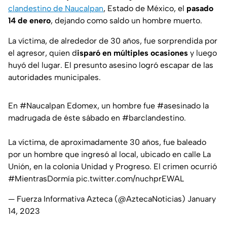
clandestino de Naucalpan
, Estado de México, el
pasado
14 de enero
, dejando como saldo un hombre muerto.
La víctima, de alrededor de 30 años, fue sorprendida por
el agresor, quien d
isparó en múltiples ocasiones
y luego
huyó del lugar. El presunto asesino logró escapar de las
autoridades municipales.
En
#Naucalpan
Edomex, un hombre fue
#asesinado
la
madrugada de éste sábado en
#barclandestino
.
La víctima, de aproximadamente 30 años, fue baleado
por un hombre que ingresó al local, ubicado en calle La
Unión, en la colonia Unidad y Progreso. El crimen ocurrió
#MientrasDormía
pic.twitter.com/nuchprEWAL
— Fuerza Informativa Azteca (@AztecaNoticias)
January
14, 2023