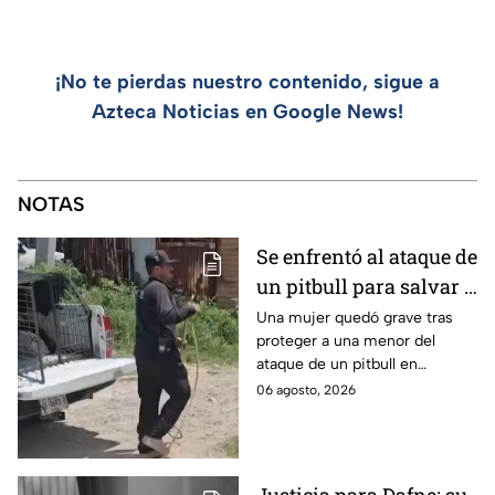
¡No te pierdas nuestro contenido, sigue a
Azteca Noticias en Google News!
NOTAS
Se enfrentó al ataque de
un pitbull para salvar a
una menor; hoy lucha
Una mujer quedó grave tras
proteger a una menor del
por su vida en Zapopan
ataque de un pitbull en
Zapopan; la víctima sufrió
06 agosto, 2026
severas mordeduras y existe
riesgo de que pierda un brazo.