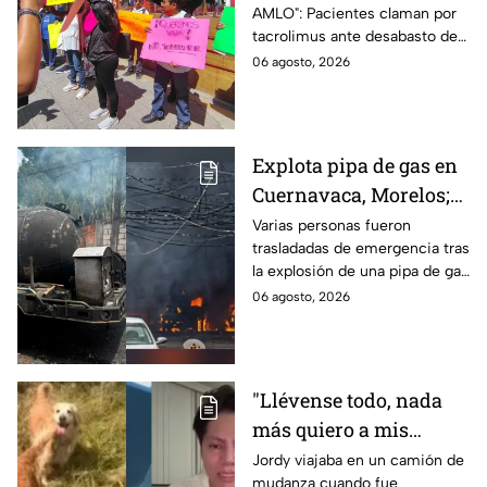
AMLO": Pacientes claman por
medicamentos ante
tacrolimus ante desabasto de
desabasto en IMSS
medicamentos en hospital del
06 agosto, 2026
Puebla
IMSS Puebla; hay 900
personas están afectadas.
Explota pipa de gas en
Cuernavaca, Morelos;
se reportan más de 20
Varias personas fueron
trasladadas de emergencia tras
personas con
la explosión de una pipa de gas
quemaduras
cerca de la colonia Las
06 agosto, 2026
Granjas, en Cuernavaca,
Morelos.
"Llévense todo, nada
más quiero a mis
perritas": Asaltan a un
Jordy viajaba en un camión de
mudanza cuando fue