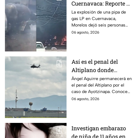
Cuernavaca: Reporte de
víctimas tras estallido
La explosión de una pipa de
gas LP en Cuernavaca,
en Morelos
Morelos dejó seis personas
hospitalizadas. IMSS informó
06 agosto, 2026
que las pacientes siguen
internadas y aún no hay parte
médico.
Así es el penal del
Altiplano donde
permanecerá Ángel
Ángel Aguirre permanecerá en
el penal del Altiplano por el
Aguirre por caso
caso de Ayotzinapa. Conoce
Ayotzinapa
dónde está, cómo es esta
06 agosto, 2026
prisión de máxima seguridad y
su historia.
Investigan embarazo
de niña de 11 años en