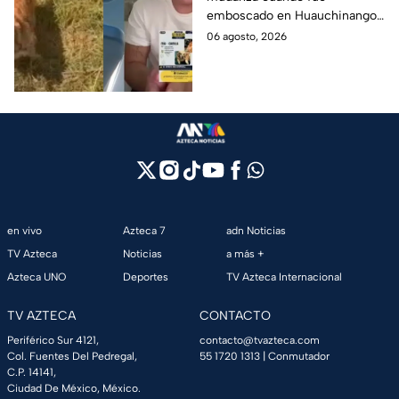
joven, vacían sus
emboscado en Huauchinango,
cuentas y le roban a sus
Puebla, Además de quitarle
06 agosto, 2026
mascotas en
sus pertenencias, los
Huauchinango, Puebla
criminales se llevaron a sus
perritas.
en vivo
Azteca 7
adn Noticias
TV Azteca
Noticias
a más +
Azteca UNO
Deportes
TV Azteca Internacional
TV AZTECA
CONTACTO
Periférico Sur 4121,
contacto@tvazteca.com
Col. Fuentes Del Pedregal,
55 1720 1313
| Conmutador
C.P. 14141,
Ciudad De México, México.