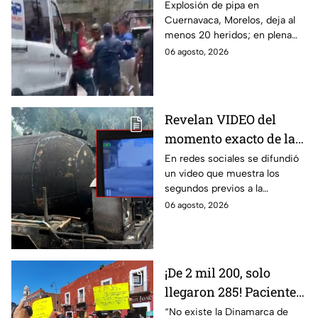
desesperación y el
Explosión de pipa en
Cuernavaca, Morelos, deja al
llanto de un niño;
menos 20 heridos; en plena
adultos desatan pelea
emergencia, dos hombres
06 agosto, 2026
tras explosión de pipa
comenzaron a pelear mientras
en Cuernavaca
un niño lloraba en el lugar.
Revelan VIDEO del
momento exacto de la
explosión de pipa de
En redes sociales se difundió
un video que muestra los
gas en Cuernavaca,
segundos previos a la
Morelos
explosión de una pipa de gas
06 agosto, 2026
LP en Cuernavaca, Morelos.
¡De 2 mil 200, solo
llegaron 285! Pacientes
claman por
“No existe la Dinamarca de