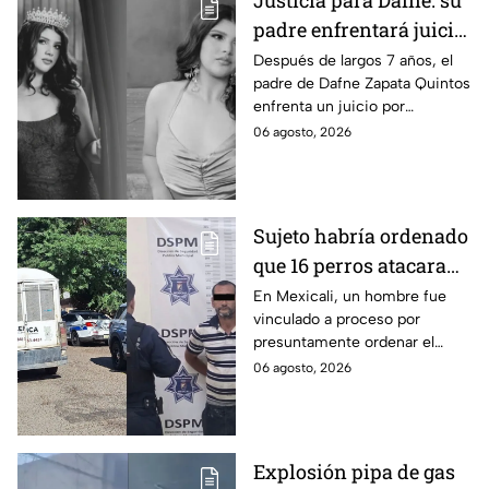
Justicia para Dafne: su
padre enfrentará juicio
por presunto abuso
Después de largos 7 años, el
padre de Dafne Zapata Quintos
cometido en 2019 en
enfrenta un juicio por
Tamaulipas
presuntamente abusar de la
06 agosto, 2026
menor cuando ella tenía
apenas 6 años.
Sujeto habría ordenado
que 16 perros atacaran
a su hermana con
En Mexicali, un hombre fue
vinculado a proceso por
discapacidad en
presuntamente ordenar el
Mexicali, BC
ataque de 16 perros contra su
06 agosto, 2026
hermana, quien tenía
discapacidad auditiva.
Explosión pipa de gas