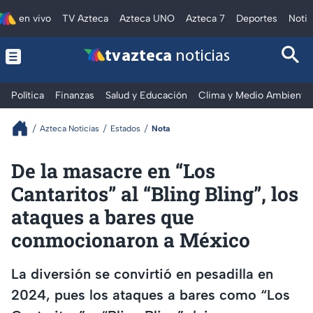
en vivo
TV Azteca
Azteca UNO
Azteca 7
Deportes
Notic
tv azteca
noticias
Política
Finanzas
Salud y Educación
Clima y Medio Ambiente
Azteca Noticias
Estados
Nota
De la masacre en “Los
Cantaritos” al “Bling Bling”, los
ataques a bares que
conmocionaron a México
La diversión se convirtió en pesadilla en
2024, pues los ataques a bares como “Los