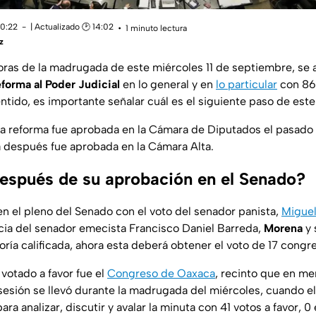
10:22
| Actualizado 🕑 14:02
1 minuto lectura
z
oras de la madrugada de este miércoles 11 de septiembre, se 
eforma al Poder Judicial
en lo general y en
lo particular
con 86 
ntido, es importante señalar cuál es el siguiente paso de este
a reforma fue aprobada en la Cámara de Diputados el pasado
 después fue aprobada en la Cámara Alta.
espués de su aprobación en el Senado?
n el pleno del Senado con el voto del senador panista,
Miguel
ia del senador emecista Francisco Daniel Barreda,
Morena
y 
ría calificada, ahora esta deberá obtener el voto de 17 congre
votado a favor fue el
Congreso de Oaxaca
, recinto que en m
 sesión se llevó durante la madrugada del miércoles, cuando e
ara analizar, discutir y avalar la minuta con 41 votos a favor, 0