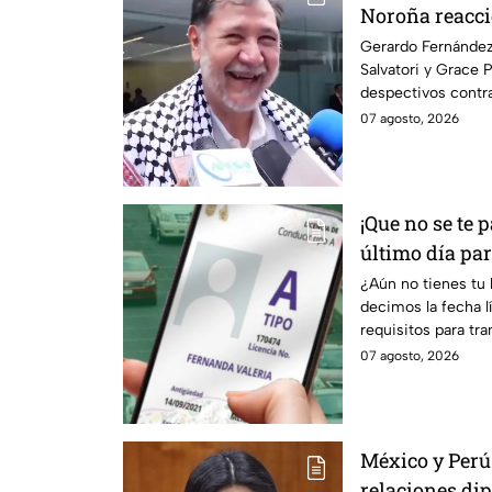
Noroña reacci
Nay Salvatori
Gerardo Fernández
Salvatori y Grace 
despectivos contra
07 agosto, 2026
¡Que no se te p
último día par
permanente 
¿Aún no tienes tu
decimos la fecha lí
requisitos para tr
programa.
07 agosto, 2026
México y Perú
relaciones dip