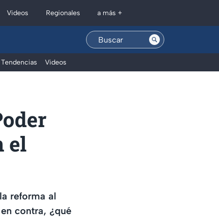
Regionales
Videos
a más +
Tendencias
Videos
Poder
 el
a reforma al
 en contra, ¿qué