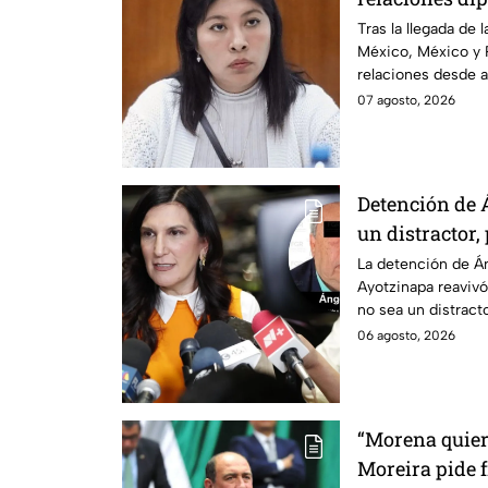
Betssy Chávez
Tras la llegada de 
México, México y 
relaciones desde a
2025.
07 agosto, 2026
Detención de 
un distractor,
justicia por c
La detención de Án
Ayotzinapa reavivó
no sea un distractor
familias.
06 agosto, 2026
“Morena quier
Moreira pide 