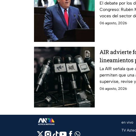
lineamientos 
El debate por los d
Congreso: Rubén M
escuchar a per
voces del sector 
06 agosto, 2026
AIR advierte f
lineamientos p
audiencias
La AIR señala que 
permiten que una 
supervise, revise 
transmiten los me
06 agosto, 2026
en vivo
TV Azte