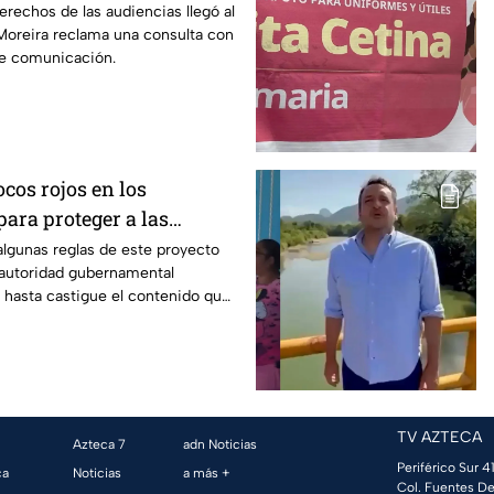
de audiencias hasta
erechos de las audiencias llegó al
oreira reclama una consulta con
iodistas y expertos
de comunicación.
ocos rojos en los
ara proteger a las
algunas reglas de este proyecto
autoridad gubernamental
y hasta castigue el contenido que
dios.
TV AZTECA
Azteca 7
adn Noticias
Periférico Sur 41
ca
Noticias
a más +
Col. Fuentes De