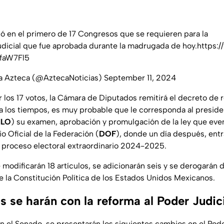
ió en el primero de 17 Congresos que se requieren para la
dicial
que fue aprobada durante la madrugada de hoy.
https:/
kfaW7Fl5
va Azteca (@AztecaNoticias)
September 11, 2024
los 17 votos, la Cámara de Diputados remitirá el decreto de 
 a los tiempos, es muy probable que le corresponda al presi
LO
) su examen, aprobación y promulgación de la ley que eve
io Oficial de la Federación (
DOF
), donde un día después, entr
 proceso electoral extraordinario 2024-2025.
modificarán 18 artículos, se adicionarán seis y se derogarán 
e la Constitución Política de los Estados Unidos Mexicanos.
 se harán con la reforma al Poder Judic
n el Senado, se presentarán los siguientes cambios en el Pode