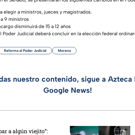
a elegir a ministros, jueces y magistrados.
 a 9 ministros
cargo disminuirá de 15 a 12 años
l Poder Judicial deberá concluir en la elección federal ordina
Reforma al Poder Judicial
Morena
rdas nuestro contenido, sigue a Azteca 
Google News!
ar a algún viejito”: