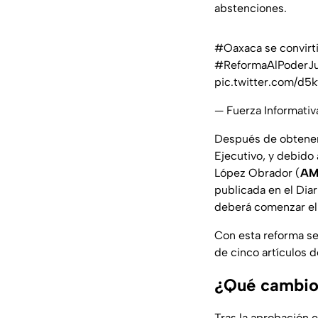
abstenciones.
#Oaxaca
se convirt
#ReformaAlPoderJu
pic.twitter.com/d5
— Fuerza Informati
Después de obtener 
Ejecutivo, y debido
López Obrador (
AM
publicada en el Diar
deberá comenzar el
Con esta reforma se 
de cinco artículos d
¿Qué cambios
Tras la aprobación e