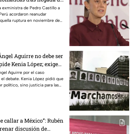
 al país
la exministra de Pedro Castillo a
Perú acordaron reanudar
quella ruptura en noviembre de
Ángel Aguirre no debe ser
 pide Kenia López; exige
aso Ayotzinapa
gel Aguirre por el caso
 el debate. Kenia López pidió que
 político, sino justicia para las
e callar a México”: Rubén
frenar discusión de