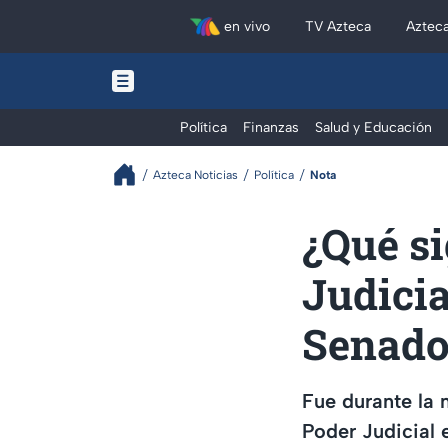
en vivo
TV Azteca
Aztec
Política
Finanzas
Salud y Educación
Azteca Noticias
Política
Nota
¿Qué si
Judicia
Senado
Fue durante la 
Poder Judicial 