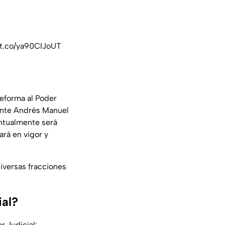
/t.co/ya90CIJoUT
reforma al Poder
dente Andrés Manuel
ntualmente será
ará en vigor y
diversas fracciones
ial?
r Judicial: