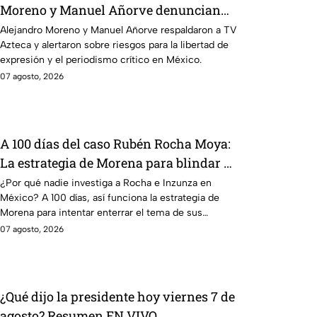
Moreno y Manuel Añorve denuncian
riesgos para la libertad de expresión
Alejandro Moreno y Manuel Añorve respaldaron a TV
Azteca y alertaron sobre riesgos para la libertad de
expresión y el periodismo crítico en México.
07 agosto, 2026
A 100 días del caso Rubén Rocha Moya:
La estrategia de Morena para blindar al
gobernador de Sinaloa
¿Por qué nadie investiga a Rocha e Inzunza en
México? A 100 días, así funciona la estrategia de
Morena para intentar enterrar el tema de sus
vínculos con el narcotráfico.
07 agosto, 2026
¿Qué dijo la presidente hoy viernes 7 de
agosto? Resumen EN VIVO