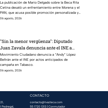
Rita Cetina
La publicación de Mario Delgado sobre la Beca Rita
Cetina desató un enfrentamiento entre Morena y el
PAN, que acusa posible promoción personalizada y
hasta peculado.
06 agosto, 2026
"Sin la menor vergüenza": Diputado
Juan Zavala denuncia ante el INE a
Andy López Beltrán por campaña
Movimiento Ciudadano denuncia a “Andy” López
Beltrán ante el INE por actos anticipados de
anticipada en Tabasco
campaña en Tabasco.
06 agosto, 2026
CONTACTO
21,
contacto@tvazteca.com
l Pedregal,
55 1720 1313
| Conmutador