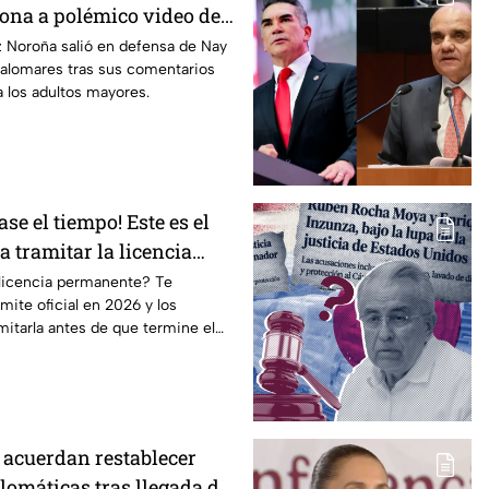
ona a polémico video de
 y Grace Palomares
 Noroña salió en defensa de Nay
Palomares tras sus comentarios
 los adultos mayores.
ase el tiempo! Este es el
a tramitar la licencia
en CDMX y Edomex
 licencia permanente? Te
mite oficial en 2026 y los
amitarla antes de que termine el
 acuerdan restablecer
lomáticas tras llegada de