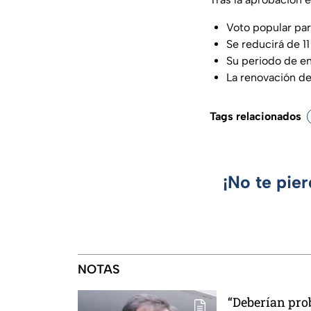
Voto popular par
Se reducirá de 11
Su periodo de en
La renovación de
Tags relacionados
¡No te pie
NOTAS
“Deberían prob