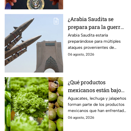
¿Arabia Saudita se
prepara para la guerra?
Esperan ataques de
Arabia Saudita estaría
preparándose para múltiples
grupos armados de tres
ataques provenientes de
países
grupos armados de tres países.
06 agosto, 2026
¿Qué productos
mexicanos están bajo
la lupa de Estados
Aguacates, lechuga y jalapeños
forman parte de los productos
Unidos? Aguacates,
mexicanos que han enfrentado
lechuga y jalapeños
restricciones o
06 agosto, 2026
encabezan la lista
cuestionamientos en Estados
Unidos. Te decimos por qué.