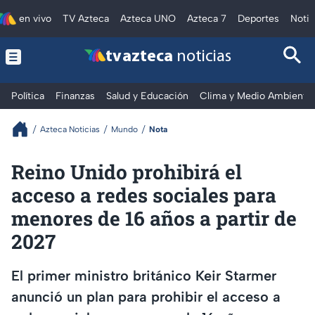
en vivo
TV Azteca
Azteca UNO
Azteca 7
Deportes
Notic
tv azteca
noticias
Política
Finanzas
Salud y Educación
Clima y Medio Ambiente
Azteca Noticias
Mundo
Nota
Reino Unido prohibirá el
acceso a redes sociales para
menores de 16 años a partir de
2027
El primer ministro británico Keir Starmer
anunció un plan para prohibir el acceso a