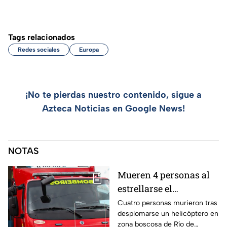
Tags relacionados
Redes sociales
Europa
¡No te pierdas nuestro contenido, sigue a
Azteca Noticias en Google News!
NOTAS
Mueren 4 personas al
estrellarse el
helicóptero en el que
Cuatro personas murieron tras
desplomarse un helicóptero en
viajaban en zona
zona boscosa de Río de