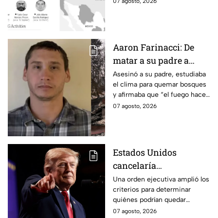
07 agosto, 2026
con una recompensa de 25
millones de dólares.
Aaron Farinacci: De
matar a su padre a
provocar incendios
Asesinó a su padre, estudiaba
el clima para quemar bosques
forestales
y afirmaba que “el fuego hace
renacer las cosas”. Esta es la
07 agosto, 2026
historia de la mente del
responsable de los
devastadores incendios.
Estados Unidos
cancelaría
nacionalidad por
Una orden ejecutiva amplió los
criterios para determinar
nacimiento del líder
quiénes podrían quedar
del CJNG
excluidos de la nacionalidad
07 agosto, 2026