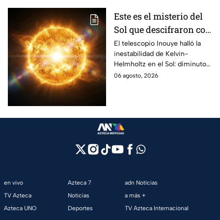
Este es el misterio del
Sol que descifraron con
un telescopio en
El telescopio Inouye halló la
inestabilidad de Kelvin-
Hawái: explica las
Helmholtz en el Sol: diminutos
tormentas solares que
remolinos que explicarían el
06 agosto, 2026
afectan a la Tierra
origen de las tormentas
solares.
en vivo
Azteca 7
adn Noticias
TV Azteca
Noticias
a más +
Azteca UNO
Deportes
TV Azteca Internacional