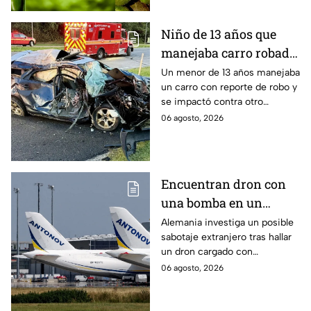
Niño de 13 años que
manejaba carro robado
provoca brutal
Un menor de 13 años manejaba
un carro con reporte de robo y
accidente; hay un
se impactó contra otro
muerto y heridos de
vehículo en Maryland, Estados
06 agosto, 2026
gravedad
Unidos.
Encuentran dron con
una bomba en un
aeropuerto de
Alemania investiga un posible
sabotaje extranjero tras hallar
Alemania: no explotó
un dron cargado con
por falla técnica
explosivos en el aeropuerto de
06 agosto, 2026
Leipzig/Halle, cerca de un
avión ucraniano.