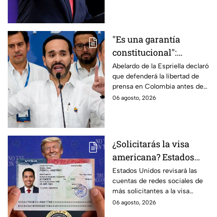
estadounidense por
nacimiento.
"Es una garantía
constitucional":
Abelardo de la
Abelardo de la Espriella declaró
que defenderá la libertad de
Espriella promete
prensa en Colombia antes de
defender la libertad de
asumir su cargo como
06 agosto, 2026
prensa en Colombia
presidente.
¿Solicitarás la visa
americana? Estados
Unidos revisará las
Estados Unidos revisará las
cuentas de redes sociales de
redes sociales de estos
más solicitantes a la visa
solicitantes
americana.
06 agosto, 2026