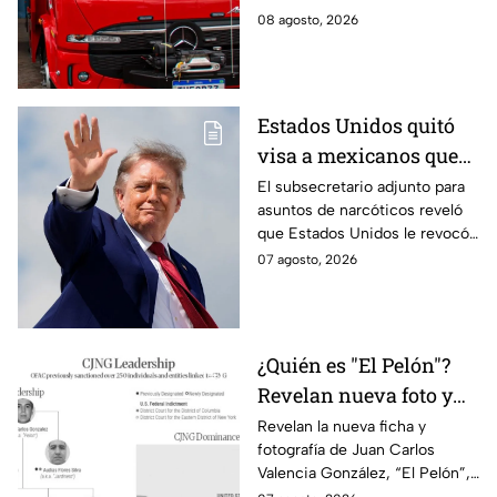
boscosa de Río de
Janeiro; el impacto provocó un
08 agosto, 2026
Janeiro
incendio que dificultó las
labores de rescate.
Estados Unidos quitó
visa a mexicanos que
tienen vínculos con
El subsecretario adjunto para
asuntos de narcóticos reveló
grupos criminales
que Estados Unidos le revocó
la visa a mexicanos con
07 agosto, 2026
vínculos criminales.
¿Quién es "El Pelón"?
Revelan nueva foto y
ficha por líder del CJNG
Revelan la nueva ficha y
fotografía de Juan Carlos
Valencia González, “El Pelón”,
como el nuevo líder del CJNG