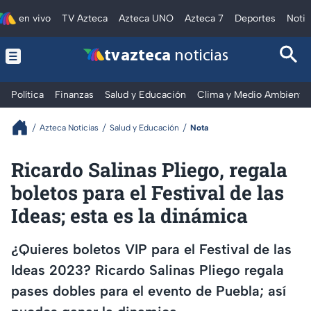
en vivo
TV Azteca
Azteca UNO
Azteca 7
Deportes
Notic
tv azteca
noticias
Política
Finanzas
Salud y Educación
Clima y Medio Ambiente
Azteca Noticias
Salud y Educación
Nota
Ricardo Salinas Pliego, regala
boletos para el Festival de las
Ideas; esta es la dinámica
¿Quieres boletos VIP para el Festival de las
Ideas 2023? Ricardo Salinas Pliego regala
pases dobles para el evento de Puebla; así