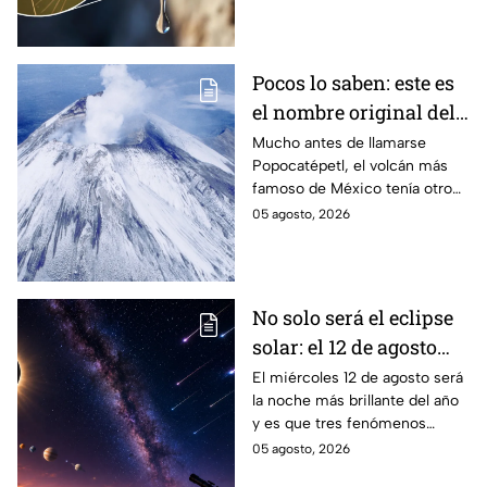
contagia?
Pocos lo saben: este es
el nombre original del
volcán Popocatépetl
Mucho antes de llamarse
Popocatépetl, el volcán más
famoso de México tenía otro
nombre que pocos conocen y
05 agosto, 2026
que revela parte de la
cosmovisión de los pueblos
originarios.
No solo será el eclipse
solar: el 12 de agosto
ocurrirán tres
El miércoles 12 de agosto será
la noche más brillante del año
fenómenos
y es que tres fenómenos
astronómicos que
astronómicos ocurrirán el
05 agosto, 2026
México sí podrá ver
mismo día, además del eclipse