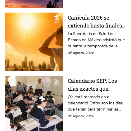
solar.
Canícula 2026 se
extiende hasta finales
de agosto: estas son las
La Secretaría de Salud del
Estado de México advirtió que
enfermedades más
durante la temporada de la
comunes de la
canícula 2026 suelen aumentar
05 agosto, 2026
temporada
ciertos tipos de
enfermedades.
Calendario SEP: Los
días exactos que
quedan de las
¡Ya está marcado en el
calendario! Estos son los días
vacaciones de verano
que faltan para terminar las
antes del regreso a
vacaciones de verano y que dé
05 agosto, 2026
clases
comienzo el ciclo escolar SEP
2026-2027.