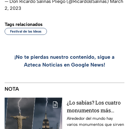
— Don Ricardo Salinas Pliego (@RicardoBSalinas)
March
2, 2023
Tags relacionados
Festival de las Ideas
¡No te pierdas nuestro contenido, sigue a
Azteca Noticias en Google News!
NOTA
¿Lo sabías? Los cuatro
monumentos más
famosos del mundo que
Alrededor del mundo hay
varios monumentos que sirven
también funcionan