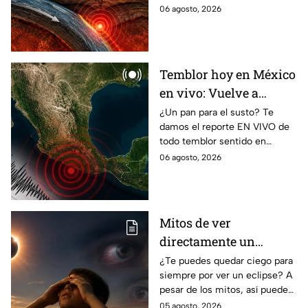
de Guerrero; ¿cuál es el sismo
06 agosto, 2026
más grande sentido en el
estado?
Temblor hoy en México
en vivo: Vuelve a
temblar en Baja
¿Un pan para el susto? Te
damos el reporte EN VIVO de
California durante la
todo temblor sentido en
madrugada
México con epicentro,
06 agosto, 2026
magnitud e información de
autoridades.
Mitos de ver
directamente un
eclipse parcial: así
¿Te puedes quedar ciego para
siempre por ver un eclipse? A
puedes observarlo de
pesar de los mitos, así puedes
forma segura
observar un eclipse parcial y
05 agosto, 2026