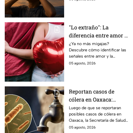
total de forma segura.
"Lo extraño": La
diferencia entre amor y
dependencia
¿Ya no más migajas?
Descubre cómo identificar las
emocional
señales entre amor y la
dependencia emocional. Estos
05 agosto, 2026
son los puntos clave para salir
de una relación inestable.
Reportan casos de
cólera en Oaxaca:
síntomas y las
Luego de que se reportaran
posibles casos de cólera en
principales formas de
Oaxaca, la Secretaría de Salud
contagio
del Estado pide tomar
05 agosto, 2026
precauciones; pero ¿cómo se