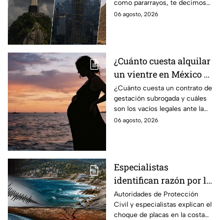
como pararrayos, te decimos
como pararrayos
los cuatro más icónicos y
06 agosto, 2026
cómo es que adquieren esta
función.
¿Cuánto cuesta alquilar
un vientre en México y
en qué estados se
¿Cuánto cuesta un contrato de
gestación subrogada y cuáles
permite la gestación
son los vacíos legales ante la
subrogada?
falta de una ley federal que
06 agosto, 2026
regule esta práctica en
México?
Especialistas
identifican razón por la
que tiembla tanto en
Autoridades de Protección
Civil y especialistas explican el
Guerrero
choque de placas en la costa