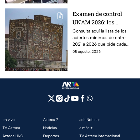
Examen de control
UNAM 2026: los
aciertos mínimos que
Consulta aquí la lista de los
aciertos mínimos de entre
pide cada carrera y
2021 a 2026 que pide cada
sede para ser
carrera para ser convocado al
05 agosto, 2026
convocado
examen de control de la UNAM
2026.
en vivo
Azteca 7
adn Noticias
TV Azteca
Noticias
a más +
Azteca UNO
Deportes
TV Azteca Internacional