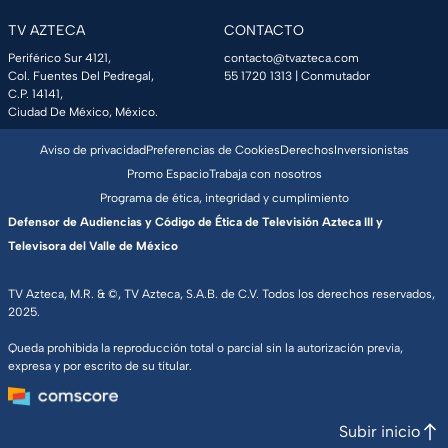
TV AZTECA
CONTACTO
Periférico Sur 4121,
contacto@tvazteca.com
Col. Fuentes Del Pedregal,
55 1720 1313
| Conmutador
C.P. 14141,
Ciudad De México, México.
Aviso de privacidad
Preferencias de Cookies
Derechos
Inversionistas
Promo Espacio
Trabaja con nosotros
Programa de ética, integridad y cumplimiento
Defensor de Audiencias y Código de Ética de Televisión Azteca III y
Televisora del Valle de México
TV Azteca, M.R. & ©, TV Azteca, S.A.B. de C.V. Todos los derechos reservados,
2025.
Queda prohibida la reproducción total o parcial sin la autorización previa,
expresa y por escrito de su titular.
Subir inicio