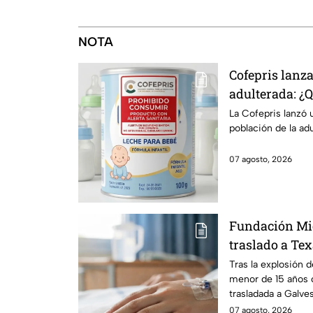
NOTA
Cofepris lanza
adulterada: ¿
identificarla?
La Cofepris lanzó 
población de la ad
07 agosto, 2026
Fundación Mi
traslado a Te
en explosión 
Tras la explosión 
menor de 15 años 
Morelos
trasladada a Galve
urgente.
07 agosto, 2026