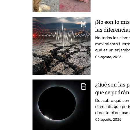
¡No son lo mis
las diferenci
y réplicas
No todos los sism
movimiento fuerte 
qué es un enjambre
06 agosto, 2026
¿Qué son las p
que se podrá
durante el ecl
Descubre qué son la
diamante que podr
agosto?
durante el eclipse
agosto.
06 agosto, 2026