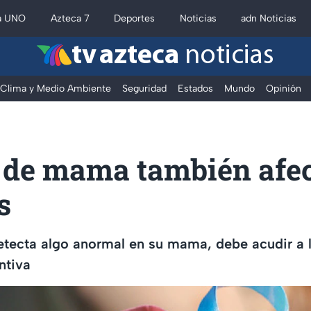
a UNO
Azteca 7
Deportes
Noticias
adn Noticias
tv azteca
noticias
Clima y Medio Ambiente
Seguridad
Estados
Mundo
Opinión
 de mama también afec
s
tecta algo anormal en su mama, debe acudir a l
ntiva