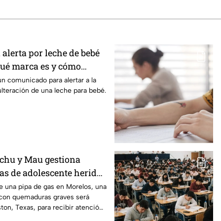
 alerta por leche de bebé
Qué marca es y cómo
un comunicado para alertar a la
ulteración de una leche para bebé.
chu y Mau gestiona
xas de adolescente herida
de una pipa de gas en
de una pipa de gas en Morelos, una
con quemaduras graves será
ston, Texas, para recibir atención