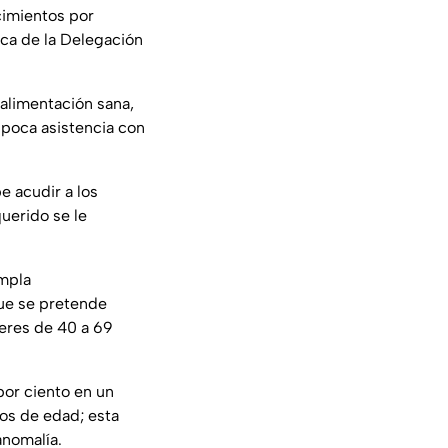
cimientos por
ica de la Delegación
 alimentación sana,
 poca asistencia con
e acudir a los
querido se le
empla
que se pretende
jeres de 40 a 69
por ciento en un
ños de edad; esta
anomalía.