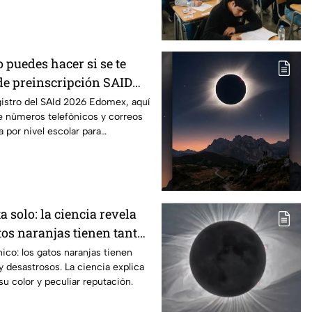
o puedes hacer si se te
 de preinscripción SAID
egistro del SAId 2026 Edomex, aquí
de números telefónicos y correos
 por nivel escolar para
a solo: la ciencia revela
tos naranjas tienen tanta
 "desastres"
nico: los gatos naranjas tienen
y desastrosos. La ciencia explica
su color y peculiar reputación.