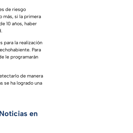
res de riesgo
 más, si la primera
de 10 años, haber
d.
 para la realización
erechohabiente. Para
nde le programarán
detectarlo de manera
as se ha logrado una
Noticias en