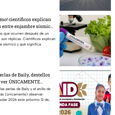
mo! científicos explican
as entre enjambre sísmico
os que ocurren después de un
son réplicas. Científicos explican
 sísmico y qué significa.
erlas de Baily, destellos
n ver ÚNICAMENTE
ipse solar 2026 del 12 de
s perlas de Baily y el anillo de
ás (únicamente) observar
 solar 2026 este próximo 12 de