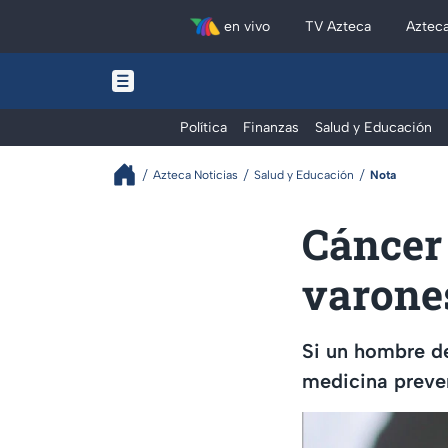
en vivo
TV Azteca
Aztec
Política
Finanzas
Salud y Educación
Azteca Noticias
Salud y Educación
Nota
Cáncer
varone
Si un hombre de
medicina preve