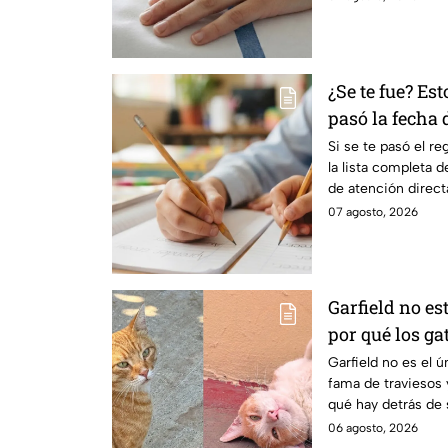
¿Se te fue? Est
pasó la fecha
Edomex 2026
Si se te pasó el r
la lista completa 
de atención directa
solucionarlo.
07 agosto, 2026
Garfield no est
por qué los ga
fama de hacer
Garfield no es el ú
fama de traviesos 
qué hay detrás de 
06 agosto, 2026