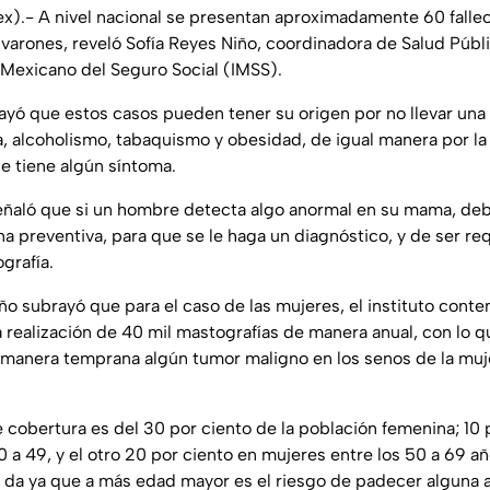
).- A nivel nacional se presentan aproximadamente 60 falle
arones, reveló Sofía Reyes Niño, coordinadora de Salud Públ
o Mexicano del Seguro Social (IMSS).
rayó que estos casos pueden tener su origen por no llevar una
ca, alcoholismo, tabaquismo y obesidad, de igual manera por la
 tiene algún síntoma.
eñaló que si un hombre detecta algo anormal en su mama, deb
a preventiva, para que se le haga un diagnóstico, y de ser re
grafía.
ño subrayó que para el caso de las mujeres, el instituto cont
realización de 40 mil mastografías de manera anual, con lo 
e manera temprana algún tumor maligno en los senos de la mu
 cobertura es del 30 por ciento de la población femenina; 10 
 a 49, y el otro 20 por ciento en mujeres entre los 50 a 69 a
 da ya que a más edad mayor es el riesgo de padecer alguna 