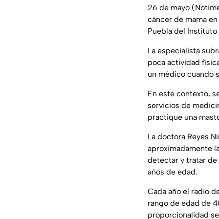
26 de mayo (Notimex
cáncer de mama en v
Puebla del Institut
La especialista sub
poca actividad físi
un médico cuando se
En este contexto, s
servicios de medicin
practique una masto
La doctora Reyes Ni
aproximadamente la 
detectar y tratar d
años de edad.
Cada año el radio de
rango de edad de 40
proporcionalidad se