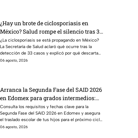
¿Hay un brote de ciclosporiasis en
México? Salud rompe el silencio tras 33
casos detectados
¿La ciclosporiasis se está propagando en México?
La Secretaría de Salud aclaró qué ocurre tras la
detección de 33 casos y explicó por qué descarta
un brote.
06 agosto, 2026
Arranca la Segunda Fase del SAID 2026
en Edomex para grados intermedios:
Fechas clave y requisitos para cambios
Consulta los requisitos y fechas clave para la
Segunda Fase del SAID 2026 en Edomex y asegura
de escuela
el traslado escolar de tus hijos para el próximo ciclo
escolar.
06 agosto, 2026