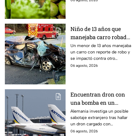
06 agosto, 2026
encabezan la lista
cuestionamientos en Estados
Unidos. Te decimos por qué.
Niño de 13 años que
manejaba carro robado
provoca brutal
Un menor de 13 años manejaba
un carro con reporte de robo y
accidente; hay un
se impactó contra otro
muerto y heridos de
vehículo en Maryland, Estados
06 agosto, 2026
gravedad
Unidos.
Encuentran dron con
una bomba en un
aeropuerto de
Alemania investiga un posible
sabotaje extranjero tras hallar
Alemania: no explotó
un dron cargado con
por falla técnica
explosivos en el aeropuerto de
06 agosto, 2026