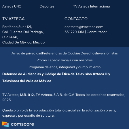
Azteca UNO
Deportes
TV Azteca Internacional
TV AZTECA
CONTACTO
Periférico Sur 4121,
contacto@tvazteca.com
Col. Fuentes Del Pedregal,
55 1720 1313
| Conmutador
C.P. 14141,
Ciudad De México, México.
Aviso de privacidad
Preferencias de Cookies
Derechos
Inversionistas
Promo Espacio
Trabaja con nosotros
Programa de ética, integridad y cumplimiento
Defensor de Audiencias y Código de Ética de Televisión Azteca III y
Televisora del Valle de México
TV Azteca, M.R. & ©, TV Azteca, S.A.B. de C.V. Todos los derechos reservados,
2025.
Queda prohibida la reproducción total o parcial sin la autorización previa,
expresa y por escrito de su titular.