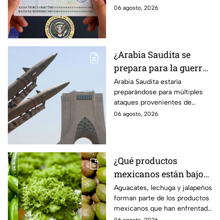
solicitantes
americana.
06 agosto, 2026
¿Arabia Saudita se
prepara para la guerra?
Esperan ataques de
Arabia Saudita estaría
preparándose para múltiples
grupos armados de tres
ataques provenientes de
países
grupos armados de tres países.
06 agosto, 2026
¿Qué productos
mexicanos están bajo
la lupa de Estados
Aguacates, lechuga y jalapeños
forman parte de los productos
Unidos? Aguacates,
mexicanos que han enfrentado
lechuga y jalapeños
restricciones o