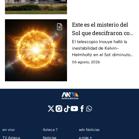
Leipzig/Halle, cerca de un
avión ucraniano.
Este es el misterio del
Sol que descifraron con
un telescopio en
El telescopio Inouye halló la
inestabilidad de Kelvin-
Hawái: explica las
Helmholtz en el Sol: diminutos
tormentas solares que
remolinos que explicarían el
06 agosto, 2026
afectan a la Tierra
origen de las tormentas
solares.
en vivo
Azteca 7
adn Noticias
TV Azteca
Noticias
a más +