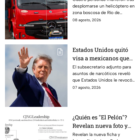
desplomarse un helicóptero en
viajaban en zona
zona boscosa de Río de
boscosa de Río de
Janeiro; el impacto provocó un
08 agosto, 2026
Janeiro
incendio que dificultó las
labores de rescate.
Estados Unidos quitó
visa a mexicanos que
tienen vínculos con
El subsecretario adjunto para
asuntos de narcóticos reveló
grupos criminales
que Estados Unidos le revocó
la visa a mexicanos con
07 agosto, 2026
vínculos criminales.
¿Quién es "El Pelón"?
Revelan nueva foto y
ficha por líder del CJNG
Revelan la nueva ficha y