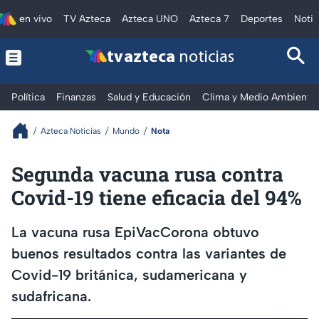
en vivo
TV Azteca
Azteca UNO
Azteca 7
Deportes
Notic
tv azteca
noticias
Política
Finanzas
Salud y Educación
Clima y Medio Ambiente
Azteca Noticias
Mundo
Nota
Segunda vacuna rusa contra
Covid-19 tiene eficacia del 94%
La vacuna rusa EpiVacCorona obtuvo
buenos resultados contra las variantes de
Covid-19 británica, sudamericana y
sudafricana.