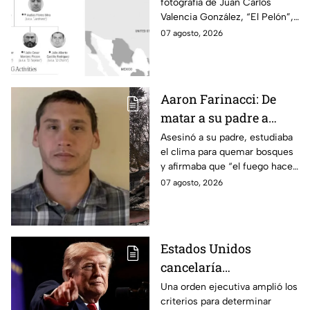
fotografía de Juan Carlos
Valencia González, “El Pelón”,
como el nuevo líder del CJNG
07 agosto, 2026
con una recompensa de 25
millones de dólares.
Aaron Farinacci: De
matar a su padre a
provocar incendios
Asesinó a su padre, estudiaba
el clima para quemar bosques
forestales
y afirmaba que “el fuego hace
renacer las cosas”. Esta es la
07 agosto, 2026
historia de la mente del
responsable de los
devastadores incendios.
Estados Unidos
cancelaría
nacionalidad por
Una orden ejecutiva amplió los
criterios para determinar
nacimiento del líder