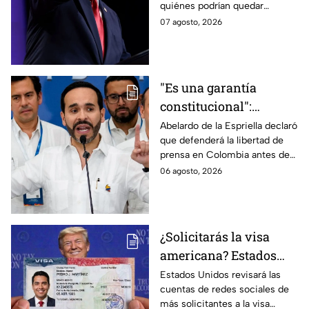
quiénes podrían quedar
del CJNG
excluidos de la nacionalidad
07 agosto, 2026
estadounidense por
nacimiento.
"Es una garantía
constitucional":
Abelardo de la
Abelardo de la Espriella declaró
que defenderá la libertad de
Espriella promete
prensa en Colombia antes de
defender la libertad de
asumir su cargo como
06 agosto, 2026
prensa en Colombia
presidente.
¿Solicitarás la visa
americana? Estados
Unidos revisará las
Estados Unidos revisará las
cuentas de redes sociales de
redes sociales de estos
más solicitantes a la visa