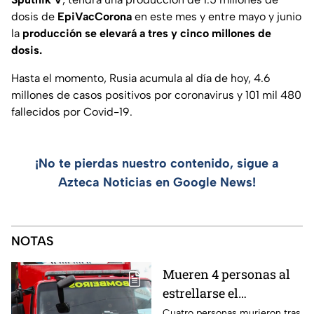
dosis de
EpiVacCorona
en este mes y entre mayo y junio
la
producción se elevará a tres y cinco millones de
dosis.
Hasta el momento, Rusia acumula al día de hoy, 4.6
millones de casos positivos por coronavirus y 101 mil 480
fallecidos por Covid-19.
¡No te pierdas nuestro contenido, sigue a
Azteca Noticias en Google News!
NOTAS
Mueren 4 personas al
estrellarse el
helicóptero en el que
Cuatro personas murieron tras