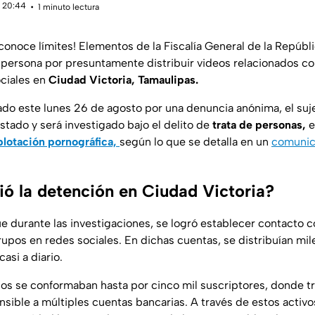
 20:44
1 minuto lectura
conoce límites! Elementos de la Fiscalía General de la Repúbl
 persona por presuntamente distribuir videos relacionados c
ociales en
Ciudad Victoria, Tamaulipas.
zado este lunes 26 de agosto por una denuncia anónima, el su
 estado y será investigado bajo el delito de
trata de personas,
e
lotación pornográfica,
según lo que se detalla en un
comuni
ó la detención en Ciudad Victoria?
ue durante las investigaciones, se logró establecer contacto 
rupos en redes sociales. En dichas cuentas, se distribuían mi
casi a diario.
s se conformaban hasta por cinco mil suscriptores, donde tra
nsible a múltiples cuentas bancarias. A través de estos activos