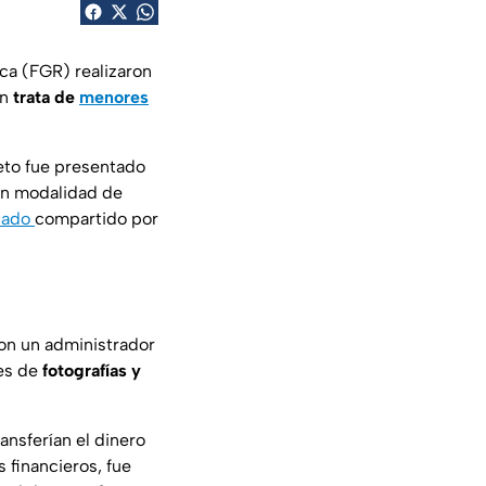
ica (FGR) realizaron
on
trata de
menores
jeto fue presentado
n modalidad de
cado
compartido por
con un administrador
les de
fotografías y
nsferían el dinero
 financieros, fue