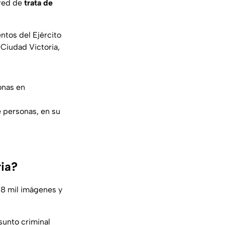
 red de
trata de
entos del Ejército
 Ciudad Victoria,
onas en
e personas, en su
ria?
18 mil imágenes y
sunto criminal