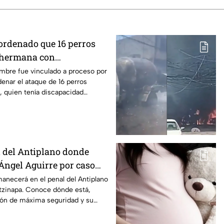
 ordenado que 16 perros
 hermana con
en Mexicali, BC
ombre fue vinculado a proceso por
enar el ataque de 16 perros
, quien tenía discapacidad
l del Antiplano donde
ngel Aguirre por caso
anecerá en el penal del Antiplano
otzinapa. Conoce dónde está,
ión de máxima seguridad y su