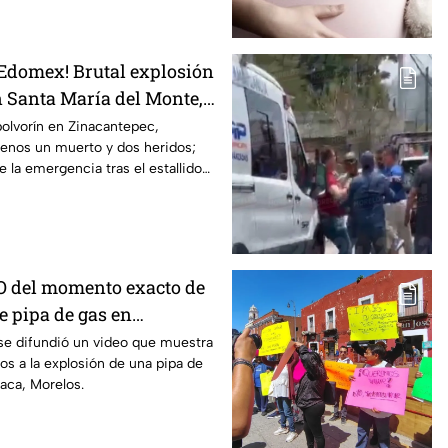
 Edomex! Brutal explosión
n Santa María del Monte,
 reportan al menos un
olvorín en Zinacantepec,
enos un muerto y dos heridos;
dos
 la emergencia tras el estallido
stino.
O del momento exacto de
e pipa de gas en
Morelos
se difundió un video que muestra
os a la explosión de una pipa de
aca, Morelos.