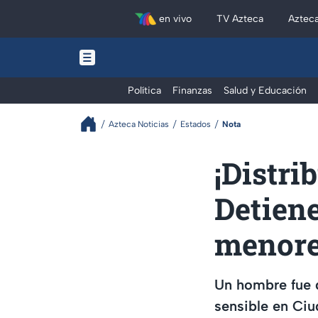
en vivo
TV Azteca
Aztec
Política
Finanzas
Salud y Educación
Azteca Noticias
Estados
Nota
¡Distri
Detiene
menore
Un hombre fue d
sensible en Ciu