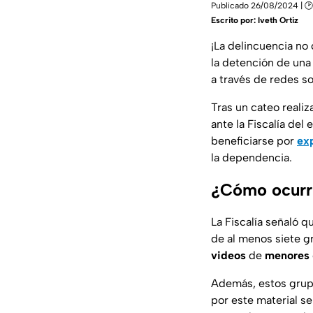
Publicado 26/08/2024 | 
Escrito por:
Iveth Ortiz
¡La delincuencia no 
la detención de una
a través de redes s
Tras un cateo reali
ante la Fiscalía del
beneficiarse por
exp
la dependencia.
¿Cómo ocurri
La Fiscalía señaló q
de al menos siete g
videos
de
menores
Además, estos grupo
por este material se