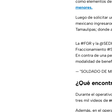
como elementos de 
menores.
Luego de solicitar u
mexicano ingresaron
Tamaulipas; donde a
La
#FGR
y la
@SED
Fraccionamiento
#S
En contra de una pe
modalidad de benef
— "SOLDADO DE MI
¿Qué encontr
Durante el operativ
tres mil videos de
m
Además, en el opera