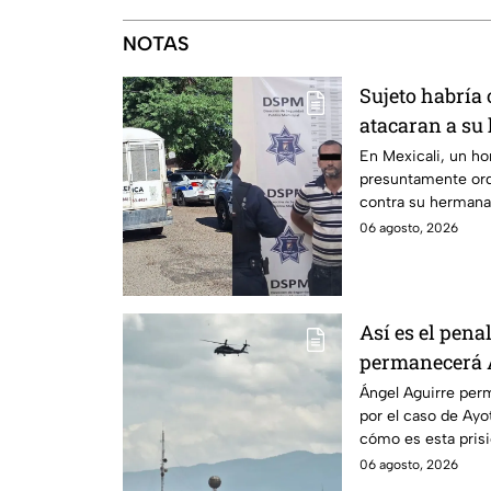
NOTAS
Sujeto habría
atacaran a su
discapacidad 
En Mexicali, un h
presuntamente ord
contra su hermana
auditiva.
06 agosto, 2026
Así es el pena
permanecerá Á
Ayotzinapa
Ángel Aguirre perm
por el caso de Ay
cómo es esta pris
historia.
06 agosto, 2026