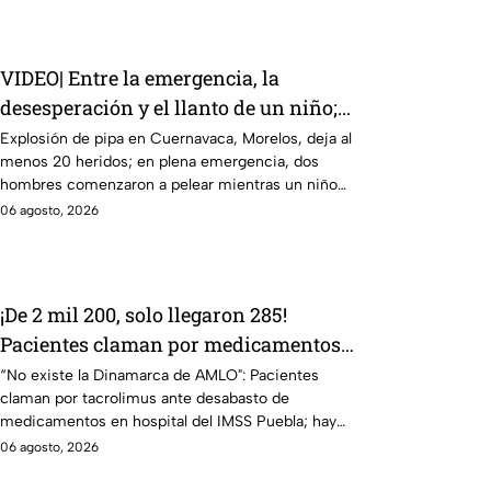
VIDEO| Entre la emergencia, la
desesperación y el llanto de un niño;
adultos desatan pelea tras explosión de
Explosión de pipa en Cuernavaca, Morelos, deja al
menos 20 heridos; en plena emergencia, dos
pipa en Cuernavaca
hombres comenzaron a pelear mientras un niño
lloraba en el lugar.
06 agosto, 2026
¡De 2 mil 200, solo llegaron 285!
Pacientes claman por medicamentos
ante desabasto en IMSS Puebla
“No existe la Dinamarca de AMLO": Pacientes
claman por tacrolimus ante desabasto de
medicamentos en hospital del IMSS Puebla; hay
900 personas están afectadas.
06 agosto, 2026