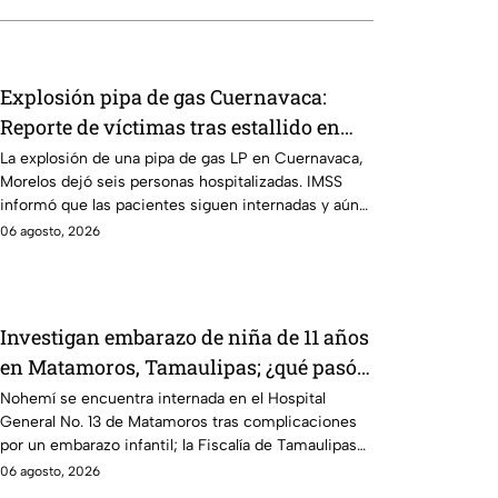
Explosión pipa de gas Cuernavaca:
Reporte de víctimas tras estallido en
Morelos
La explosión de una pipa de gas LP en Cuernavaca,
Morelos dejó seis personas hospitalizadas. IMSS
informó que las pacientes siguen internadas y aún
no hay parte médico.
06 agosto, 2026
Investigan embarazo de niña de 11 años
en Matamoros, Tamaulipas; ¿qué pasó
con Nohemí?
Nohemí se encuentra internada en el Hospital
General No. 13 de Matamoros tras complicaciones
por un embarazo infantil; la Fiscalía de Tamaulipas
ya investiga.
06 agosto, 2026