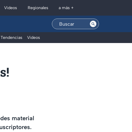
Regionales
Videos
a más +
Tendencias
Videos
s!
edes material
uscriptores.