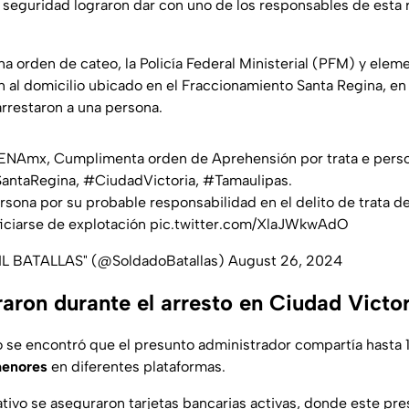
seguridad lograron dar con uno de los responsables de esta
na orden de cateo, la Policía Federal Ministerial (PFM) y elem
 al domicilio ubicado en el Fraccionamiento Santa Regina, en
rrestaron a una persona.
ENAmx
, Cumplimenta orden de Aprehensión por trata e pers
antaRegina
,
#CiudadVictoria
,
#Tamaulipas
.
rsona por su probable responsabilidad en el delito de trata d
iciarse de explotación
pic.twitter.com/XlaJWkwAdO
L BATALLAS" (@SoldadoBatallas)
August 26, 2024
aron durante el arresto en Ciudad Victo
o se encontró que el presunto administrador compartía hasta 
enores
en diferentes plataformas.
tivo se aseguraron tarjetas bancarias activas, donde este pre