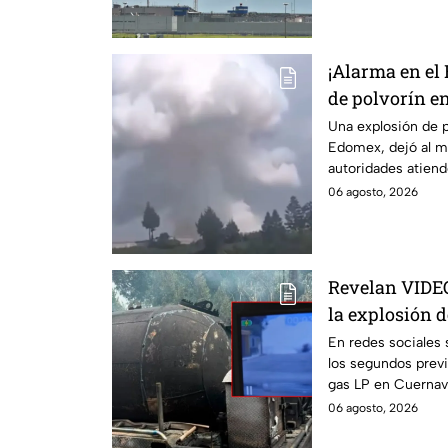
¡Alarma en el
de polvorín e
Zinacantepec;
Una explosión de p
Edomex, dejó al m
muerto y heri
autoridades atiende
de un taller clande
06 agosto, 2026
Revelan VIDE
la explosión d
Cuernavaca, 
En redes sociales 
los segundos previ
gas LP en Cuernav
06 agosto, 2026