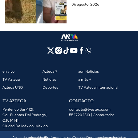
cuentas y le roban a sus
Puebla, Además de quitarle
06 agosto, 2026
mascotas en
sus pertenencias, los
Huauchinango, Puebla
criminales se llevaron a sus
perritas.
en vivo
Azteca 7
adn Noticias
TV Azteca
Noticias
a más +
Azteca UNO
Deportes
TV Azteca Internacional
TV AZTECA
CONTACTO
Periférico Sur 4121,
contacto@tvazteca.com
Col. Fuentes Del Pedregal,
55 1720 1313
| Conmutador
C.P. 14141,
Ciudad De México, México.
Aviso de privacidad
Preferencias de Cookies
Derechos
Inversionistas