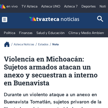
en vivo
TV Azteca
Azteca UNO
Azteca 7
Deportes
Notic
tv azteca
noticias
Política
Finanzas
Salud y Educación
Clima y Medio Ambiente
Azteca Noticias
Estados
Nota
Violencia en Michoacán:
Sujetos armados atacan un
anexo y secuestran a interno
en Buenavista
Durante un violento ataque a un anexo en
Buenavista Tomatlán, sujetos privaron de la