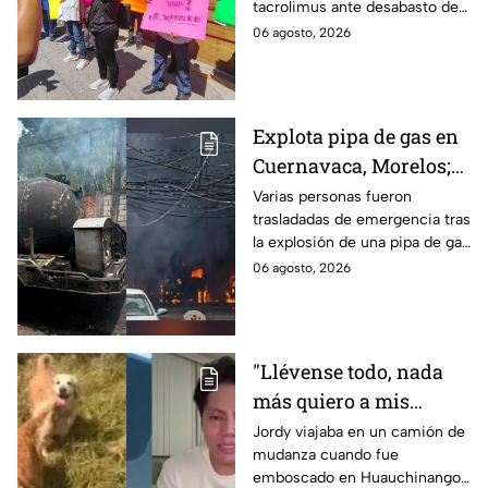
tacrolimus ante desabasto de
desabasto en IMSS
medicamentos en hospital del
06 agosto, 2026
Puebla
IMSS Puebla; hay 900
personas están afectadas.
Explota pipa de gas en
Cuernavaca, Morelos;
se reportan más de 20
Varias personas fueron
trasladadas de emergencia tras
personas con
la explosión de una pipa de gas
quemaduras
cerca de la colonia Las
06 agosto, 2026
Granjas, en Cuernavaca,
Morelos.
"Llévense todo, nada
más quiero a mis
perritas": Asaltan a un
Jordy viajaba en un camión de
mudanza cuando fue
joven, vacían sus
emboscado en Huauchinango,