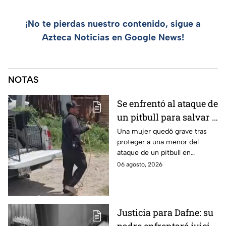
¡No te pierdas nuestro contenido, sigue a
Azteca Noticias en Google News!
NOTAS
Se enfrentó al ataque de
un pitbull para salvar a
una menor; hoy lucha
Una mujer quedó grave tras
proteger a una menor del
por su vida en Zapopan
ataque de un pitbull en
Zapopan; la víctima sufrió
06 agosto, 2026
severas mordeduras y existe
riesgo de que pierda un brazo.
Justicia para Dafne: su