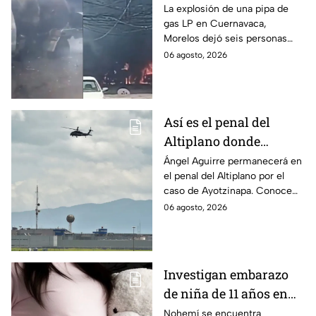
víctimas tras estallido
La explosión de una pipa de
gas LP en Cuernavaca,
en Morelos
Morelos dejó seis personas
hospitalizadas. IMSS informó
06 agosto, 2026
que las pacientes siguen
internadas y aún no hay parte
médico.
Así es el penal del
Altiplano donde
permanecerá Ángel
Ángel Aguirre permanecerá en
el penal del Altiplano por el
Aguirre por caso
caso de Ayotzinapa. Conoce
Ayotzinapa
dónde está, cómo es esta
06 agosto, 2026
prisión de máxima seguridad y
su historia.
Investigan embarazo
de niña de 11 años en
Matamoros,
Nohemí se encuentra