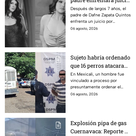
padre enfrentará juicio
por presunto abuso
Después de largos 7 años, el
padre de Dafne Zapata Quintos
cometido en 2019 en
enfrenta un juicio por
Tamaulipas
presuntamente abusar de la
06 agosto, 2026
menor cuando ella tenía
apenas 6 años.
Sujeto habría ordenado
que 16 perros atacaran
a su hermana con
En Mexicali, un hombre fue
vinculado a proceso por
discapacidad en
presuntamente ordenar el
Mexicali, BC
ataque de 16 perros contra su
06 agosto, 2026
hermana, quien tenía
discapacidad auditiva.
Explosión pipa de gas
Cuernavaca: Reporte de