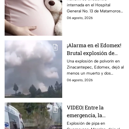
internada en el Hospital
Tamaulipas; ¿qué pasó
General No. 13 de Matamoros
con Nohemí?
tras complicaciones por un
06 agosto, 2026
embarazo infantil; la Fiscalía de
Tamaulipas ya investiga.
¡Alarma en el Edomex!
Brutal explosión de
polvorín en Santa
Una explosión de polvorín en
Zinacantepec, Edomex, dejó al
María del Monte,
menos un muerto y dos
Zinacantepec; reportan
heridos; autoridades atiende la
06 agosto, 2026
al menos un muerto y
emergencia tras el estallido de
heridos
un taller clandestino.
VIDEO| Entre la
emergencia, la
desesperación y el
Explosión de pipa en