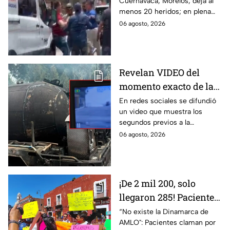
Cuernavaca, Morelos, deja al
llanto de un niño;
menos 20 heridos; en plena
adultos desatan pelea
emergencia, dos hombres
06 agosto, 2026
tras explosión de pipa
comenzaron a pelear mientras
en Cuernavaca
un niño lloraba en el lugar.
Revelan VIDEO del
momento exacto de la
explosión de pipa de
En redes sociales se difundió
un video que muestra los
gas en Cuernavaca,
segundos previos a la
Morelos
explosión de una pipa de gas
06 agosto, 2026
LP en Cuernavaca, Morelos.
¡De 2 mil 200, solo
llegaron 285! Pacientes
claman por
“No existe la Dinamarca de
AMLO": Pacientes claman por
medicamentos ante