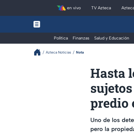
en vivo
TV Azteca
Aztec
Política
Finanzas
Salud y Educación
Azteca Noticias
Nota
Hasta 
sujetos
predio 
Uno de los det
pero la propied