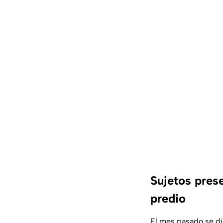
Sujetos pres
predio
El mes pasado se di