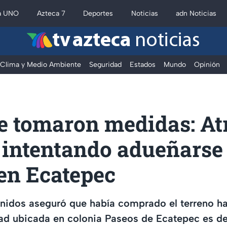
a UNO
Azteca 7
Deportes
Noticias
adn Noticias
tv azteca
noticias
Clima y Medio Ambiente
Seguridad
Estados
Mundo
Opinión
le tomaron medidas: At
 intentando adueñarse
en Ecatepec
enidos aseguró que había comprado el terreno h
ad ubicada en colonia Paseos de Ecatepec es de