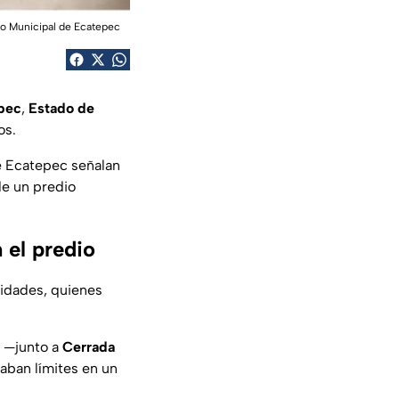
ito Municipal de Ecatepec
pec
,
Estado de
os.
e Ecatepec señalan
de un predio
 el predio
ridades, quienes
io —junto a
Cerrada
aban límites en un