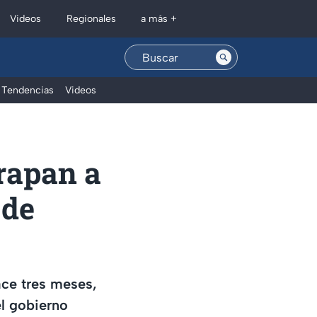
Regionales
Videos
a más +
Tendencias
Videos
rapan a
 de
ace tres meses,
l gobierno