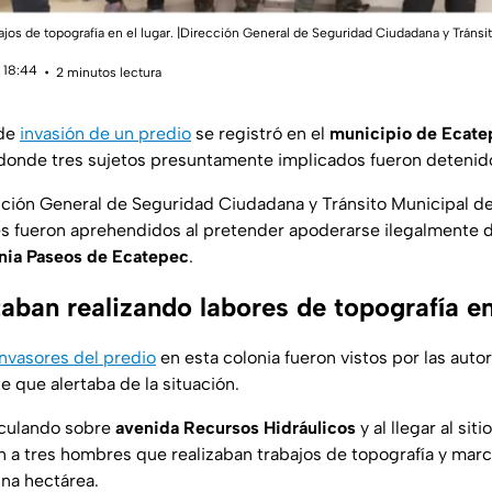
bajos de topografía en el lugar. |Dirección General de Seguridad Ciudadana y Tráns
 18:44
2 minutos lectura
 de
invasión de un predio
se registró en el
municipio de Ecate
 donde tres sujetos presuntamente implicados fueron detenid
cción General de Seguridad Ciudadana y Tránsito Municipal d
s fueron aprehendidos al pretender apoderarse ilegalmente 
nia Paseos de Ecatepec
.
aban realizando labores de topografía en
invasores del predio
en esta colonia fueron vistos por las auto
e que alertaba de la situación.
irculando sobre
avenida Recursos Hidráulicos
y al llegar al sit
n a tres hombres que realizaban trabajos de topografía y marc
na hectárea.