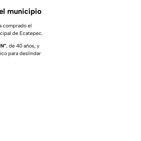
el municipio
ía comprado el
icipal de Ecatepec.
“N”
, de 40 años, y
ico para deslindar