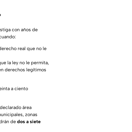
?
astiga con años de
 cuando:
derecho real que no le
e la ley no le permita,
nen derechos legítimos
einta a ciento
 declarado área
unicipales, zonas
ndrán de
dos a siete