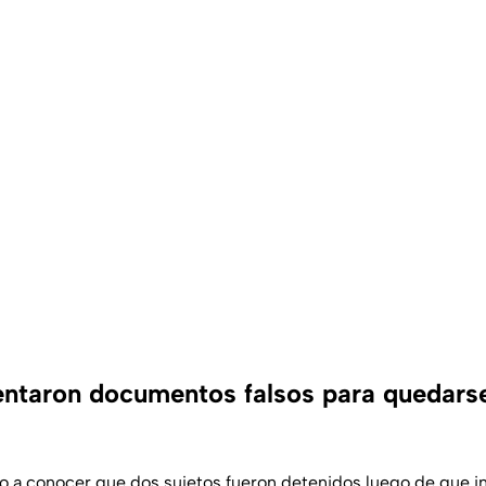
entaron documentos falsos para quedars
o a conocer que dos sujetos fueron detenidos luego de que i