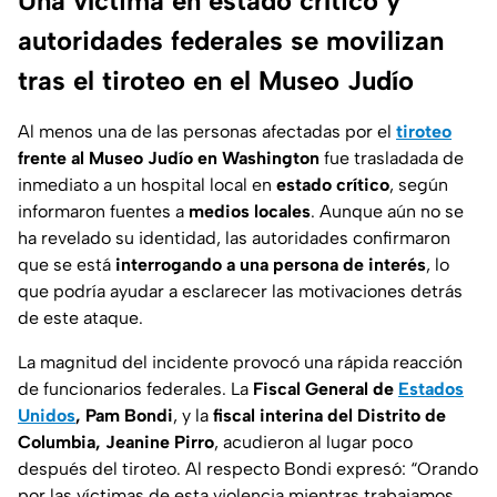
Una víctima en estado crítico y
autoridades federales se movilizan
tras el tiroteo en el Museo Judío
Al menos una de las personas afectadas por el
tiroteo
frente al Museo Judío en Washington
fue trasladada de
inmediato a un hospital local en
estado crítico
, según
informaron fuentes a
medios locales
. Aunque aún no se
ha revelado su identidad, las autoridades confirmaron
que se está
interrogando a una persona de interés
, lo
que podría ayudar a esclarecer las motivaciones detrás
de este ataque.
La magnitud del incidente provocó una rápida reacción
de funcionarios federales. La
Fiscal General de
Estados
Unidos
, Pam Bondi
, y la
fiscal interina del Distrito de
Columbia, Jeanine Pirro
, acudieron al lugar poco
después del tiroteo. Al respecto Bondi expresó: “Orando
por las víctimas de esta violencia mientras trabajamos