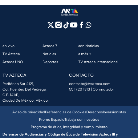
en vivo
Azteca 7
adn Noticias
TV Azteca
Noticias
a más +
Azteca UNO
Deportes
TV Azteca Internacional
TV AZTECA
CONTACTO
Periférico Sur 4121,
contacto@tvazteca.com
Col. Fuentes Del Pedregal,
55 1720 1313
| Conmutador
C.P. 14141,
Ciudad De México, México.
Aviso de privacidad
Preferencias de Cookies
Derechos
Inversionistas
Promo Espacio
Trabaja con nosotros
Programa de ética, integridad y cumplimiento
Defensor de Audiencias y Código de Ética de Televisión Azteca III y