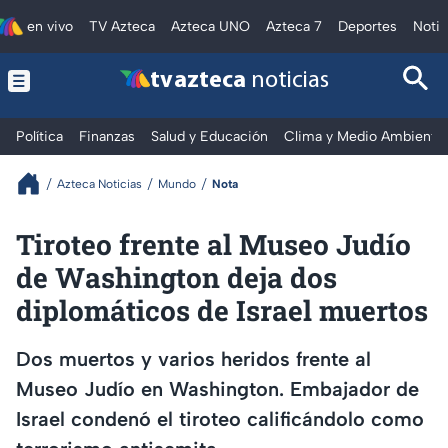
en vivo
TV Azteca
Azteca UNO
Azteca 7
Deportes
Notic
tv azteca
noticias
Política
Finanzas
Salud y Educación
Clima y Medio Ambiente
Azteca Noticias
Mundo
Nota
Tiroteo frente al Museo Judío
de Washington deja dos
diplomáticos de Israel muertos
Dos muertos y varios heridos frente al
Museo Judío en Washington. Embajador de
Israel condenó el tiroteo calificándolo como