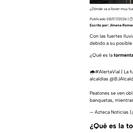
¿Dónde va a llover muy fue
Publicado 08/07/2026 | 🕑
Escrito por:
Jimena Rome
Con las fuertes lluv
debido a su posible
¿Qué es la
tormenta
🌧️
#AlertaVial
| La f
alcaldías
@BJAlcald
Peatones se ven obli
banquetas, mientras
— Azteca Noticias 
¿Qué es la t