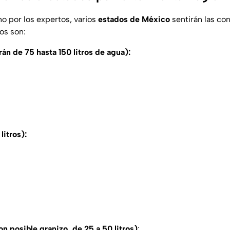
ho por los expertos, varios
estados de México
sentirán las co
os son:
án de 75 hasta 150 litros de agua):
litros):
n posible granizo, de 25 a 50 litros)
: