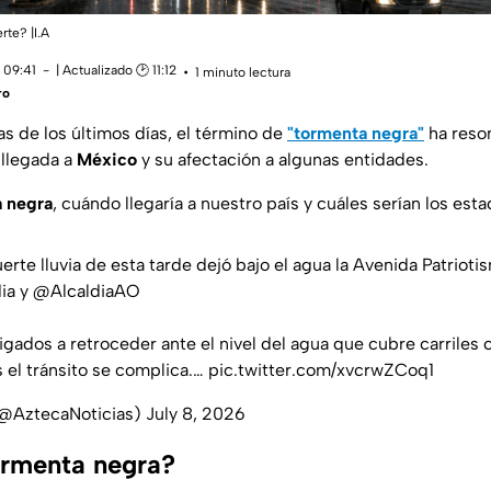
rte? |I.A
 09:41
| Actualizado 🕑 11:12
1 minuto lectura
ro
ias de los últimos días, el término de
"tormenta negra"
ha reso
 llegada a
México
y su afectación a algunas entidades.
 negra
, cuándo llegaría a nuestro país y cuáles serían los es
uerte lluvia de esta tarde dejó bajo el agua la Avenida Patrioti
ia
y
@AlcaldiaAO
gados a retroceder ante el nivel del agua que cubre carriles 
 el tránsito se complica.…
pic.twitter.com/xvcrwZCoq1
(@AztecaNoticias)
July 8, 2026
ormenta negra?