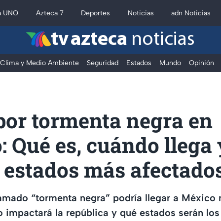
a UNO
Azteca 7
Deportes
Noticias
adn Noticias
tv azteca
noticias
Clima y Medio Ambiente
Seguridad
Estados
Mundo
Opinión
por tormenta negra en
 Qué es, cuándo llega 
e estados más afectado
amado “tormenta negra” podría llegar a México 
 impactará la república y qué estados serán lo