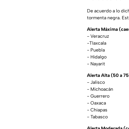
De acuerdo a lo dic
tormenta negra. Est
Alerta Máxima (caer
- Veracruz
-Tlaxcala
- Puebla
- Hidalgo
- Nayarit
Alerta Alta (50 a 75 
- Jalisco
- Michoacán
- Guerrero
- Oaxaca
- Chiapas
- Tabasco
Alerta Moderada (co