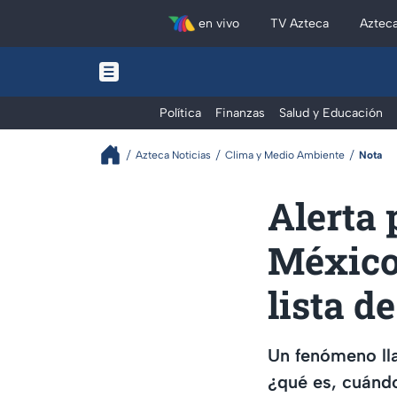
en vivo
TV Azteca
Aztec
Política
Finanzas
Salud y Educación
Azteca Noticias
Clima y Medio Ambiente
Nota
Alerta 
México:
lista d
Un fenómeno ll
¿qué es, cuándo