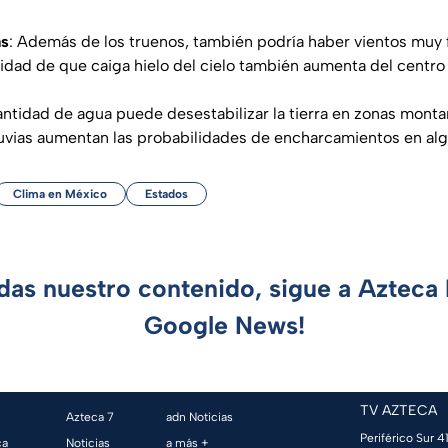
as
: Además de los truenos, también podría haber vientos muy 
lidad de que caiga hielo del cielo también aumenta del centro 
cantidad de agua puede desestabilizar la tierra en zonas mont
lluvias aumentan las probabilidades de encharcamientos en al
Clima en México
Estados
rdas nuestro contenido, sigue a Azteca 
Google News!
TV AZTECA
Azteca 7
adn Noticias
Periférico Sur 41
ca
Noticias
a más +