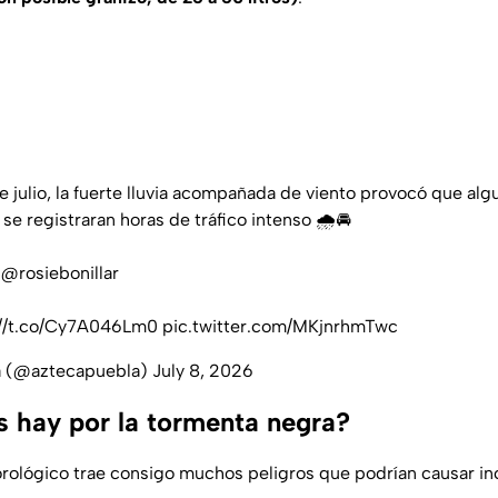
e julio, la fuerte lluvia acompañada de viento provocó que alg
se registraran horas de tráfico intenso 🌧️🚘
e
@rosiebonillar
://t.co/Cy7A046Lm0
pic.twitter.com/MKjnrhmTwc
a (@aztecapuebla)
July 8, 2026
s hay por la tormenta negra?
ológico trae consigo muchos peligros que podrían causar in