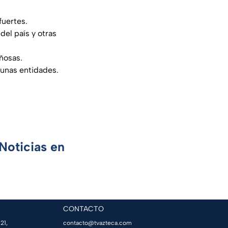
fuertes.
del país y otras
añosas.
gunas entidades.
Noticias en
CONTACTO
21,
contacto@tvazteca.com