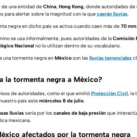
e de una entidad de
China
,
Hong Kong
, donde autoridades de
es para alertar sobre la magnitud con la que
caerán lluvias
.
nta negra en dicho país se activa cuando caen más de
70 mm 
mino se usa informalmente, pues autoridades de la
Comisión 
lógico Nacional
no lo utilizan dentro de su vocabulario.
r a una tormenta negra en
México
son las
lluvias torrenciales
cl
a la tormenta negra a México?
visos de autoridades, como el que emitió
Protección Civil
, la
nuestro país este
miércoles 8 de julio
.
nsas lluvias
sería por los
canales de baja presión
que interactú
lica mexicana.
éxico afectados por la tormenta negra