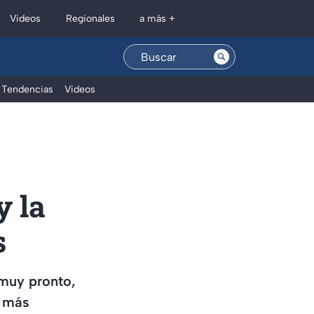
Regionales
Videos
a más +
Tendencias
Videos
y la
s
muy pronto,
s más