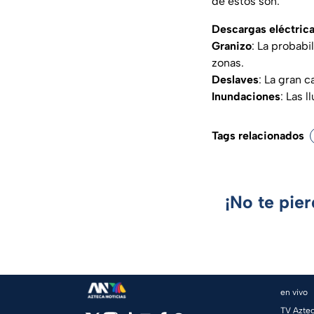
de estos son:
Descargas eléctric
Granizo
: La probabi
zonas.
Deslaves
: La gran 
Inundaciones
: Las 
Tags relacionados
¡No te pie
en vivo
TV Azte