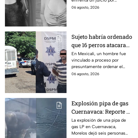
enfrenta un juicio por
Tamaulipas
presuntamente abusar de la
06 agosto, 2026
menor cuando ella tenía
apenas 6 años.
Sujeto habría ordenado
que 16 perros atacaran
a su hermana con
En Mexicali, un hombre fue
vinculado a proceso por
discapacidad en
presuntamente ordenar el
Mexicali, BC
ataque de 16 perros contra su
06 agosto, 2026
hermana, quien tenía
discapacidad auditiva.
Explosión pipa de gas
Cuernavaca: Reporte de
víctimas tras estallido
La explosión de una pipa de
gas LP en Cuernavaca,
en Morelos
Morelos dejó seis personas