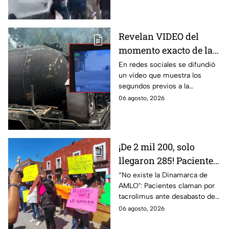
en Cuernavaca
un niño lloraba en el lugar.
Revelan VIDEO del
momento exacto de la
explosión de pipa de
En redes sociales se difundió
un video que muestra los
gas en Cuernavaca,
segundos previos a la
Morelos
explosión de una pipa de gas
06 agosto, 2026
LP en Cuernavaca, Morelos.
¡De 2 mil 200, solo
llegaron 285! Pacientes
claman por
“No existe la Dinamarca de
AMLO": Pacientes claman por
medicamentos ante
tacrolimus ante desabasto de
desabasto en IMSS
medicamentos en hospital del
06 agosto, 2026
Puebla
IMSS Puebla; hay 900
personas están afectadas.