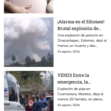
embarazo infantil; la Fiscalía de
Tamaulipas ya investiga.
¡Alarma en el Edomex!
Brutal explosión de
polvorín en Santa
Una explosión de polvorín en
Zinacantepec, Edomex, dejó al
María del Monte,
menos un muerto y dos
Zinacantepec; reportan
heridos; autoridades atiende la
06 agosto, 2026
al menos un muerto y
emergencia tras el estallido de
heridos
un taller clandestino.
VIDEO| Entre la
emergencia, la
desesperación y el
Explosión de pipa en
Cuernavaca, Morelos, deja al
llanto de un niño;
menos 20 heridos; en plena
adultos desatan pelea
emergencia, dos hombres
06 agosto, 2026
tras explosión de pipa
comenzaron a pelear mientras