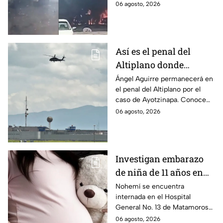
hospitalizadas. IMSS informó
06 agosto, 2026
que las pacientes siguen
internadas y aún no hay parte
médico.
Así es el penal del
Altiplano donde
permanecerá Ángel
Ángel Aguirre permanecerá en
el penal del Altiplano por el
Aguirre por caso
caso de Ayotzinapa. Conoce
Ayotzinapa
dónde está, cómo es esta
06 agosto, 2026
prisión de máxima seguridad y
su historia.
Investigan embarazo
de niña de 11 años en
Matamoros,
Nohemí se encuentra
internada en el Hospital
Tamaulipas; ¿qué pasó
General No. 13 de Matamoros
con Nohemí?
tras complicaciones por un
06 agosto, 2026