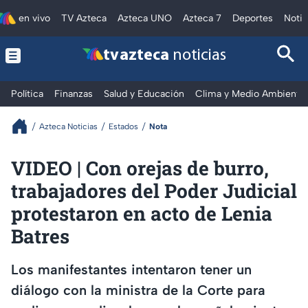
en vivo
TV Azteca
Azteca UNO
Azteca 7
Deportes
Notic
tv azteca
noticias
Política
Finanzas
Salud y Educación
Clima y Medio Ambiente
Azteca Noticias
Estados
Nota
VIDEO | Con orejas de burro,
trabajadores del Poder Judicial
protestaron en acto de Lenia
Batres
Los manifestantes intentaron tener un
diálogo con la ministra de la Corte para