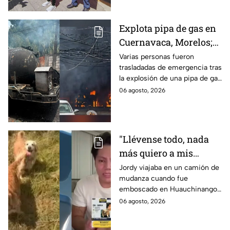
Explota pipa de gas en
Cuernavaca, Morelos;
se reportan más de 20
Varias personas fueron
trasladadas de emergencia tras
personas con
la explosión de una pipa de gas
quemaduras
cerca de la colonia Las
06 agosto, 2026
Granjas, en Cuernavaca,
Morelos.
"Llévense todo, nada
más quiero a mis
perritas": Asaltan a un
Jordy viajaba en un camión de
mudanza cuando fue
joven, vacían sus
emboscado en Huauchinango,
cuentas y le roban a sus
Puebla, Además de quitarle
06 agosto, 2026
mascotas en
sus pertenencias, los
Huauchinango, Puebla
criminales se llevaron a sus