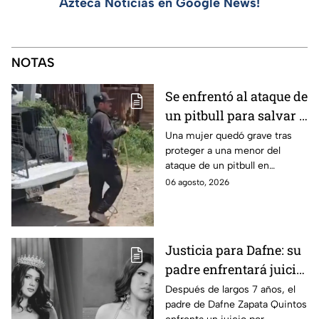
Azteca Noticias en Google News!
NOTAS
Se enfrentó al ataque de
un pitbull para salvar a
una menor; hoy lucha
Una mujer quedó grave tras
proteger a una menor del
por su vida en Zapopan
ataque de un pitbull en
Zapopan; la víctima sufrió
06 agosto, 2026
severas mordeduras y existe
riesgo de que pierda un brazo.
Justicia para Dafne: su
padre enfrentará juicio
por presunto abuso
Después de largos 7 años, el
padre de Dafne Zapata Quintos
cometido en 2019 en