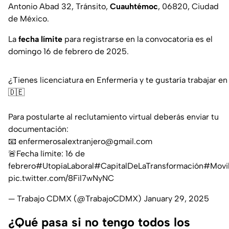
Antonio Abad 32, Tránsito,
Cuauhtémoc
, 06820, Ciudad
de México.
La
fecha límite
para registrarse en la convocatoria es el
domingo 16 de febrero de 2025.
¿Tienes licenciatura en Enfermería y te gustaría trabajar e
🇩🇪
Para postularte al reclutamiento virtual deberás enviar tu
documentación:
📧 enfermerosalextranjero@gmail.com
🚨Fecha límite: 16 de
febrero
#UtopíaLaboral
#CapitalDeLaTransformación
#Movil
pic.twitter.com/8Fil7wNyNC
— Trabajo CDMX (@TrabajoCDMX)
January 29, 2025
¿Qué pasa si no tengo todos los