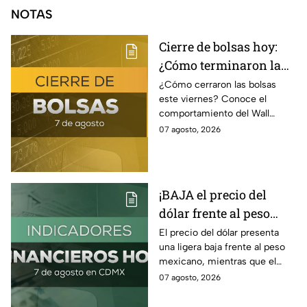
NOTAS
Cierre de bolsas hoy:
¿Cómo terminaron la
BMV y el Wall Street
¿Cómo cerraron las bolsas
este viernes? Conoce el
hoy 7 de agosto
comportamiento del Wall
Street y de la BMV, así como el
07 agosto, 2026
precio de venta y compra del
dólar.
¡BAJA el precio del
dólar frente al peso
hoy! Así quedó este
El precio del dólar presenta
una ligera baja frente al peso
viernes 7 de agosto
mexicano, mientras que el
2026
petróleo también presenta una
07 agosto, 2026
caída este viernes 7 de agosto
2026.