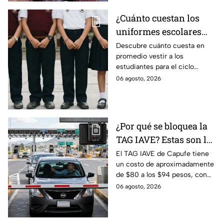
¿Cuánto cuestan los
uniformes escolares
para el regreso a clases
Descubre cuánto cuesta en
promedio vestir a los
2026, según su grado?
estudiantes para el ciclo
escolar 2026-2027 y consejos
06 agosto, 2026
prácticos para ahorrar en los
uniformes escolares.
¿Por qué se bloquea la
TAG IAVE? Estas son las
razones por las que no
El TAG IAVE de Capufe tiene
un costo de aproximadamente
pasa en la caseta
de $80 a los $94 pesos, con
IVA incluido; te compartimos
06 agosto, 2026
las razones por las que podría
bloquearse.