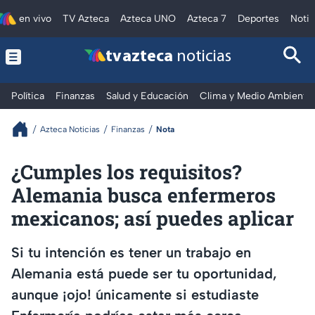
en vivo
TV Azteca
Azteca UNO
Azteca 7
Deportes
Notic
tv azteca
noticias
Política
Finanzas
Salud y Educación
Clima y Medio Ambiente
Azteca Noticias
Finanzas
Nota
¿Cumples los requisitos?
Alemania busca enfermeros
mexicanos; así puedes aplicar
Si tu intención es tener un trabajo en
Alemania está puede ser tu oportunidad,
aunque ¡ojo! únicamente si estudiaste