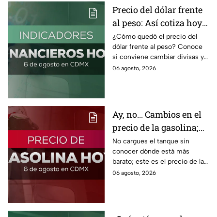
Precio del dólar frente
al peso: Así cotiza hoy 6
de agosto 2026
¿Cómo quedó el precio del
dólar frente al peso? Conoce
si conviene cambiar divisas y
cómo el flujo en el estrecho de
06 agosto, 2026
Ormuz afecta al precio del
petróleo.
Ay, no... Cambios en el
precio de la gasolina;
así quedó HOY
No cargues el tanque sin
conocer dónde está más
barato; este es el precio de la
gasolina para hoy jueves 6 de
06 agosto, 2026
agosto 2026 sin afectar tu
bolsillo.