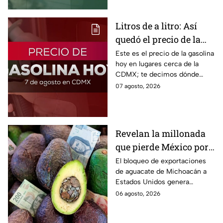
Litros de a litro: Así
quedó el precio de la
gasolina HOY
Este es el precio de la gasolina
hoy en lugares cerca de la
CDMX; te decimos dónde
encontrarla más barata este
07 agosto, 2026
viernes 7 de agosto 2026,
estado por estado.
Revelan la millonada
que pierde México por
el bloqueo de Estados
El bloqueo de exportaciones
de aguacate de Michoacán a
Unidos al aguate de
Estados Unidos genera
Michoacán
pérdidas millonarias.
06 agosto, 2026