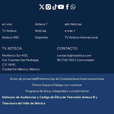
en vivo
Azteca 7
adn Noticias
TV Azteca
Noticias
a más +
Azteca UNO
Deportes
TV Azteca Internacional
TV AZTECA
CONTACTO
Periférico Sur 4121,
contacto@tvazteca.com
Col. Fuentes Del Pedregal,
55 1720 1313
| Conmutador
C.P. 14141,
Ciudad De México, México.
Aviso de privacidad
Preferencias de Cookies
Derechos
Inversionistas
Promo Espacio
Trabaja con nosotros
Programa de ética, integridad y cumplimiento
Defensor de Audiencias y Código de Ética de Televisión Azteca III y
Televisora del Valle de México