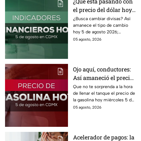
¿Qué está pasando con
el precio del dólar hoy
miércoles 5 de agosto
¿Busca cambiar divisas? Así
amanece el tipo de cambio
2026?
hoy 5 de agosto 2026;
consulta el precio del dólar
05 agosto, 2026
este miércoles y conoce si es
conveniente comprar.
Ojo aquí, conductores:
Así amaneció el precio
de la gasolina HOY
Que no te sorprenda a la hora
de llenar el tanque el precio de
la gasolina hoy miércoles 5 de
agosto 2026; aquí te dejamos
05 agosto, 2026
la lista de costos estado por
estado.
Acelerador de pagos: la