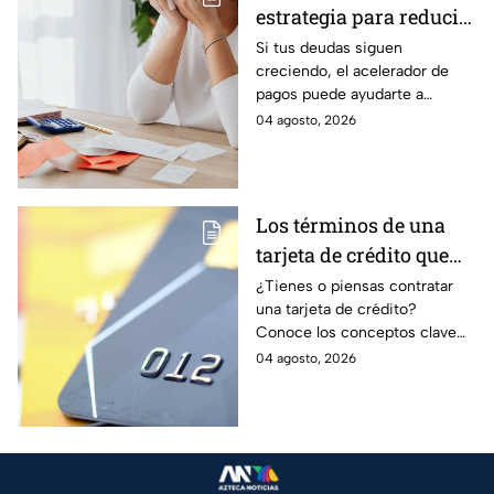
estrategia para reducir
tus deudas más rápido
Si tus deudas siguen
creciendo, el acelerador de
y recuperar el control
pagos puede ayudarte a
de tus finanzas
ordenar tus finanzas, priorizar
04 agosto, 2026
pagos y avanzar hacia una
mayor tranquilidad económica.
Los términos de una
tarjeta de crédito que
debes entender para
¿Tienes o piensas contratar
una tarjeta de crédito?
evitar deudas
Conoce los conceptos clave
como CAT, fecha de corte,
04 agosto, 2026
pago mínimo e intereses para
evitar dudas.