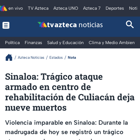
en vivo
TV Azteca
Azteca UNO
Azteca 7
Deportes
Notic
tv azteca
noticias
Política
Finanzas
Salud y Educación
Clima y Medio Ambiente
Azteca Noticias
Estados
Nota
Sinaloa: Trágico ataque
armado en centro de
rehabilitación de Culiacán deja
nueve muertos
Violencia imparable en Sinaloa: Durante la
madrugada de hoy se registró un trágico