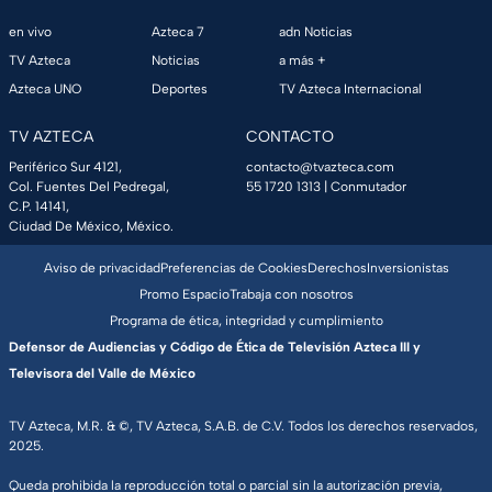
en vivo
Azteca 7
adn Noticias
TV Azteca
Noticias
a más +
Azteca UNO
Deportes
TV Azteca Internacional
TV AZTECA
CONTACTO
Periférico Sur 4121,
contacto@tvazteca.com
Col. Fuentes Del Pedregal,
55 1720 1313
| Conmutador
C.P. 14141,
Ciudad De México, México.
Aviso de privacidad
Preferencias de Cookies
Derechos
Inversionistas
Promo Espacio
Trabaja con nosotros
Programa de ética, integridad y cumplimiento
Defensor de Audiencias y Código de Ética de Televisión Azteca III y
Televisora del Valle de México
TV Azteca, M.R. & ©, TV Azteca, S.A.B. de C.V. Todos los derechos reservados,
2025.
Queda prohibida la reproducción total o parcial sin la autorización previa,