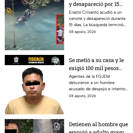
y desapareció por 15
días; así encontraron al
Erasto Crisanto acudió a un
cenote y desapareció durante
pescador Erasto
15 días. La búsqueda terminó
Crisanto
cuando el pescador fue
08 agosto, 2026
localizado con vida. Esto es lo
que se sabe.
Se metió a su casa y le
exigió 100 mil pesos
para devolvérsela; cae
Agentes de la FGJEM
detuvieron a un hombre
otro por despojo en
acusado de despojo e intento
Edomex
de extorsión en el Edomex.
08 agosto, 2026
Detienen al hombre que
empujó a adulto mayor