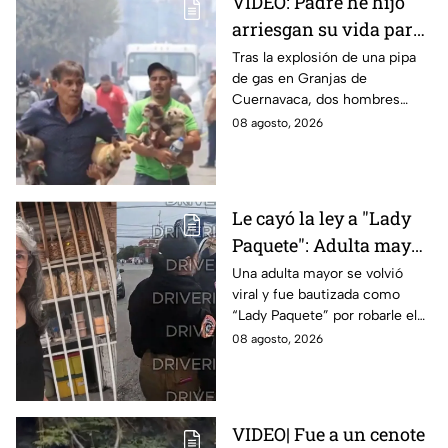
VIDEO: Padre he hijo
arriesgan su vida para
rescatar a sus perritos
Tras la explosión de una pipa
de gas en Granjas de
tras la explosión de
Cuernavaca, dos hombres
pipa de gas en
arriesgaron su vida para volver
08 agosto, 2026
Cuernavaca
por sus perritos y ponerlos a
salvo de la tragedia.
Le cayó la ley a "Lady
Paquete": Adulta mayor
le roba celular a
Una adulta mayor se volvió
viral y fue bautizada como
repartidor y la policía
“Lady Paquete” por robarle el
va por ella a su casa
celular a un repartidor en
08 agosto, 2026
Coacalco, Estado de México.
VIDEO| Fue a un cenote