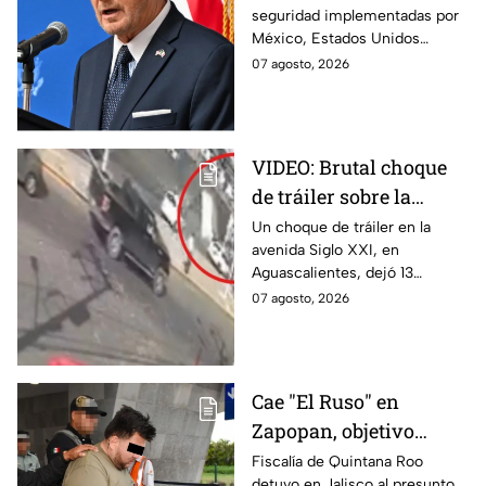
seguridad implementadas por
suspensión por
México, Estados Unidos
motivos de seguridad
reanudará parcialmente sus
07 agosto, 2026
actividades en Michoacán a
partir del 8 de agosto.
VIDEO: Brutal choque
de tráiler sobre la
avenida Siglo XXI en
Un choque de tráiler en la
avenida Siglo XXI, en
Aguascalientes deja
Aguascalientes, dejó 13
varios heridos y
heridos y varios vehículos
07 agosto, 2026
destrozos
destrozados; el conductor fue
detenido tras la carambola.
Cae "El Ruso" en
Zapopan, objetivo
prioritario en Playa del
Fiscalía de Quintana Roo
detuvo en Jalisco al presunto