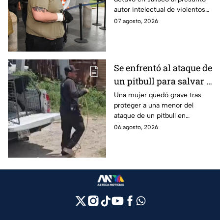
Carmen
autor intelectual de violentos
ataques en fraccionamientos
07 agosto, 2026
de Playa del Carmen.
Se enfrentó al ataque de
un pitbull para salvar a
una menor; hoy lucha
Una mujer quedó grave tras
proteger a una menor del
por su vida en Zapopan
ataque de un pitbull en
Zapopan; la víctima sufrió
06 agosto, 2026
severas mordeduras y existe
riesgo de que pierda un brazo.