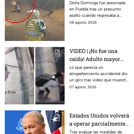
doña Dominga, la
Doña Dominga fue asesinada
en Puebla tras un presunto
abuelita asesinada tras
asalto cuando regresaba a
asalto en Amozoc,
casa; familiares y amigos la
08 agosto, 2026
Puebla
despidieron entre lágrimas y
exigieron justicia.
VIDEO | ¡No fue una
caída! Adulto mayor
muere atropellado por
Lo que parecía un
atropellamiento accidental dio
tráiler; joven lo empujó
un giro tras video que muestra
en Monterrey
cómo un joven empujó a
07 agosto, 2026
adulto mayor antes de ser
arrollado por un tráiler en
Monterrey.
Estados Unidos volverá
a operar parcialmente
en Michoacán tras
Tras evaluar las medidas de