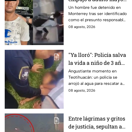
contra tráiler; provocó
Un hombre fue detenido en
Monterrey tras ser identificado
su muerte en
como el presunto responsable
Monterrey
de la muerte de un adulto
08 agosto, 2026
mayor al empujarlo contra un
tráiler.
"Ya lloró": Policía salva
la vida a niño de 3 años
que cayó a un lago en
Angustiante momento en
Teotihuacán: un policía se
Teotihuacán; aplicó
arrojó al agua para rescatar a
RCP (VIDEO)
un pequeño que no respiraba y
08 agosto, 2026
logró revivirlo con maniobras
de RCP.
Entre lágrimas y gritos
de justicia, sepultan a