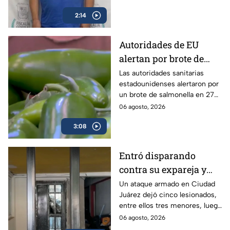
su hijo
2:14
Autoridades de EU
alertan por brote de
Salmonella en cultivos
Las autoridades sanitarias
estadounidenses alertaron por
de jalapeño en México
un brote de salmonella en 27
estados vinculados a el chile
06 agosto, 2026
jalapeño cultivados en México.
3:08
Entró disparando
contra su expareja y
sus hijos: Ataque
Un ataque armado en Ciudad
Juárez dejó cinco lesionados,
armado conmociona a
entre ellos tres menores, luego
Ciudad Juárez
de que un exesposo
06 agosto, 2026
presuntamente disparara