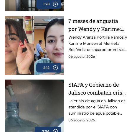
1:28
contra su expareja y su nueva
pareja.
7 meses de angustia
por Wendy y Karime:
desaparecieron tras
Wendy Aranza Portilla Ramos y
Karime Monserrat Murrieta
acudir a funeral de
Reséndiz desaparecieron tras
reportero en Veracruz
asistir al funeral del reportero
06 agosto, 2026
Carlos Castro, asesinado en
2:12
Poza Rica, Veracruz.
SIAPA y Gobierno de
Jalisco combaten crisis
de agua y llevan
La crisis de agua en Jalisco es
atendida por el SIAPA con
suministro potable
suministro de agua potable
gratuito a colonias
gratuito, nuevas obras de
06 agosto, 2026
afectadas
potabilización y apoyo en
3:04
colonias afectadas.