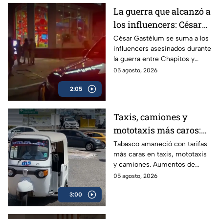
La guerra que alcanzó a
los influencers: César
Gastélum se suma a
César Gastélum se suma a los
influencers asesinados durante
lista de asesinados
la guerra entre Chapitos y
entre guerra de
Mayiza; conoce los casos
05 agosto, 2026
Chapitos-Mayiza
ligados a la disputa del Cártel
2:05
de Sinaloa.
Taxis, camiones y
mototaxis más caros:
Tabasco eleva hasta
Tabasco amaneció con tarifas
más caras en taxis, mototaxis
20% las tarifas del
y camiones. Aumentos de
transporte público
hasta 20% golpean el bolsillo
05 agosto, 2026
de usuarios que ya enfrentan
3:00
salarios bajos, informalidad
laboral superior al 60% y
unidades sin aire