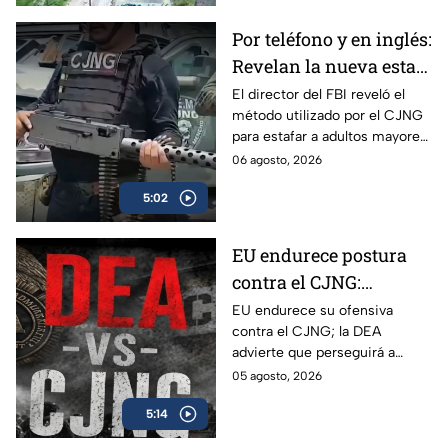
Izcalli, Edomex.
Por teléfono y en inglés:
Revelan la nueva estafa
del CJNG a adultos
El director del FBI reveló el
método utilizado por el CJNG
mayores de Estados
para estafar a adultos mayores
Unidos
de Estados Unidos desde
06 agosto, 2026
México.
5:02
EU endurece postura
contra el CJNG:
advierte que también
EU endurece su ofensiva
contra el CJNG; la DEA
irá por políticos que
advierte que perseguirá a
protejan al cártel
políticos que protejan al cártel
05 agosto, 2026
y anuncia millonarias
5:14
recompensas por sus líderes.