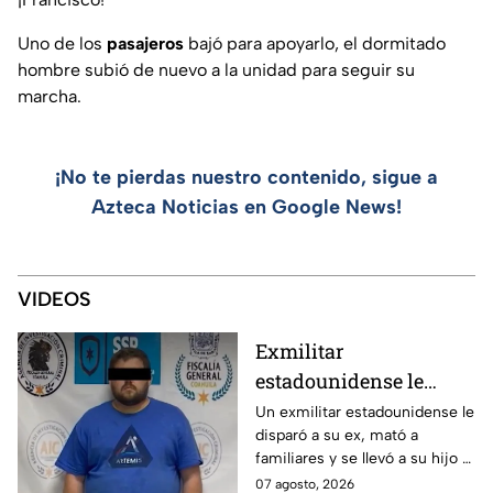
Uno de los
pasajeros
bajó para apoyarlo, el dormitado
hombre subió de nuevo a la unidad para seguir su
marcha.
¡No te pierdas nuestro contenido, sigue a
Azteca Noticias en Google News!
VIDEOS
Exmilitar
estadounidense le
disparó a su ex en
Un exmilitar estadounidense le
disparó a su ex, mató a
Saltillo, mató a
familiares y se llevó a su hijo a
familiares y se llevó a
la frontera.
07 agosto, 2026