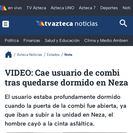
en vivo
TV Azteca
Azteca UNO
Azteca 7
Deportes
Notic
tv azteca
noticias
Política
Finanzas
Salud y Educación
Clima y Medio Ambiente
Azteca Noticias
Estados
Nota
VIDEO: Cae usuario de combi
tras quedarse dormido en Neza
El usuario estaba profundamente dormido
cuando la puerta de la combi fue abierta, ya
que iban a subir a la unidad en Neza, el
hombre cayó a la cinta asfáltica.