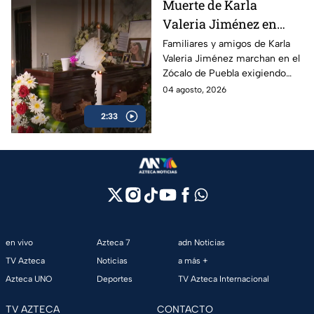
Muerte de Karla
acondicionado.
Valeria Jiménez en
Puebla: familiares
Familiares y amigos de Karla
Valeria Jiménez marchan en el
denuncian violencia y
Zócalo de Puebla exigiendo
tráfico de influencias
justicia. Denuncian signos de
04 agosto, 2026
en Fiscalía
violencia, tráfico de influencias
2:33
en la Fiscalía y el paradero
desconocido de su hijo de 4
años.
en vivo
Azteca 7
adn Noticias
TV Azteca
Noticias
a más +
Azteca UNO
Deportes
TV Azteca Internacional
TV AZTECA
CONTACTO