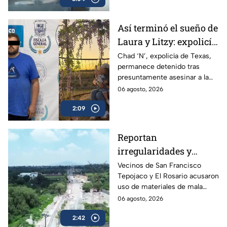
Así terminó el sueño de
Laura y Litzy: expolicía
de Texas permanece
Chad ‘N’, expolicía de Texas,
permanece detenido tras
detenido por
presuntamente asesinar a la
multihomicidio en
familia de su expareja en
06 agosto, 2026
Saltillo
Saltillo; pretendía huir a EU con
2:09
su hijo.
Reportan
irregularidades y
posible desvío de
Vecinos de San Francisco
Tepojaco y El Rosario acusaron
recursos en obras
uso de materiales de mala
viales de Cuautitlán
calidad en una obra de 23
06 agosto, 2026
Izcalli, Edomex
millones de pesos que lleva 20
2:42
años inconclusa en Cuautitlán