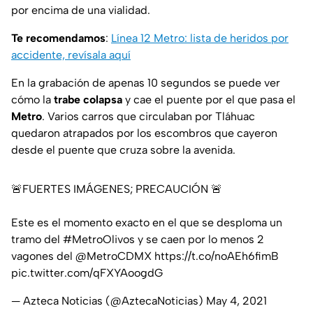
por encima de una vialidad.
Te recomendamos
:
Línea 12 Metro: lista de heridos por
accidente, revísala aquí
En la grabación de apenas 10 segundos se puede ver
cómo la
trabe colapsa
y cae el puente por el que pasa el
Metro
. Varios carros que circulaban por Tláhuac
quedaron atrapados por los escombros que cayeron
desde el puente que cruza sobre la avenida.
🚨FUERTES IMÁGENES; PRECAUCIÓN 🚨
Este es el momento exacto en el que se desploma un
tramo del
#MetroOlivos
y se caen por lo menos 2
vagones del
@MetroCDMX
https://t.co/noAEh6fimB
pic.twitter.com/qFXYAoogdG
— Azteca Noticias (@AztecaNoticias)
May 4, 2021