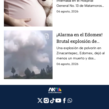
internada en el Hospital
Tamaulipas; ¿qué pasó
General No. 13 de Matamoros
con Nohemí?
tras complicaciones por un
06 agosto, 2026
embarazo infantil; la Fiscalía de
Tamaulipas ya investiga.
¡Alarma en el Edomex!
Brutal explosión de
polvorín en Santa
Una explosión de polvorín en
Zinacantepec, Edomex, dejó al
María del Monte,
menos un muerto y dos
Zinacantepec; reportan
heridos; autoridades atiende la
06 agosto, 2026
al menos un muerto y
emergencia tras el estallido de
heridos
un taller clandestino.