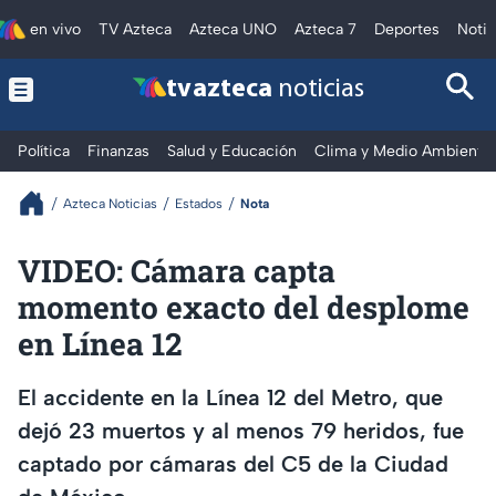
en vivo
TV Azteca
Azteca UNO
Azteca 7
Deportes
Notic
tv azteca
noticias
Política
Finanzas
Salud y Educación
Clima y Medio Ambiente
Azteca Noticias
Estados
Nota
VIDEO: Cámara capta
momento exacto del desplome
en Línea 12
El accidente en la Línea 12 del Metro, que
dejó 23 muertos y al menos 79 heridos, fue
captado por cámaras del C5 de la Ciudad