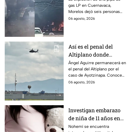
gas LP en Cuernavaca,
en Morelos
Morelos dejó seis personas
hospitalizadas. IMSS informó
06 agosto, 2026
que las pacientes siguen
internadas y aún no hay parte
médico.
Así es el penal del
Altiplano donde
permanecerá Ángel
Ángel Aguirre permanecerá en
el penal del Altiplano por el
Aguirre por caso
caso de Ayotzinapa. Conoce
Ayotzinapa
dónde está, cómo es esta
06 agosto, 2026
prisión de máxima seguridad y
su historia.
Investigan embarazo
de niña de 11 años en
Matamoros,
Nohemí se encuentra