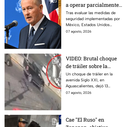
a operar parcialmente
en Michoacán tras
Tras evaluar las medidas de
seguridad implementadas por
suspensión por
México, Estados Unidos
motivos de seguridad
reanudará parcialmente sus
07 agosto, 2026
actividades en Michoacán a
partir del 8 de agosto.
VIDEO: Brutal choque
de tráiler sobre la
avenida Siglo XXI en
Un choque de tráiler en la
avenida Siglo XXI, en
Aguascalientes deja
Aguascalientes, dejó 13
varios heridos y
heridos y varios vehículos
07 agosto, 2026
destrozos
destrozados; el conductor fue
detenido tras la carambola.
Cae "El Ruso" en