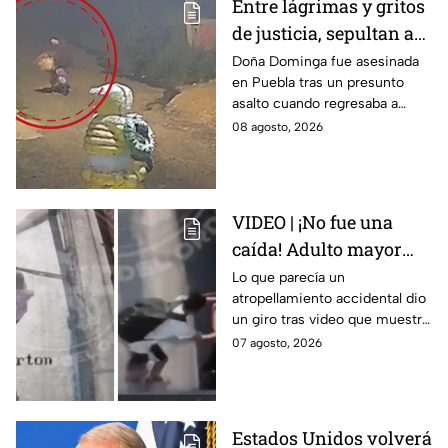
Entre lágrimas y gritos
de justicia, sepultan a
doña Dominga, la
Doña Dominga fue asesinada
en Puebla tras un presunto
abuelita asesinada tras
asalto cuando regresaba a
asalto en Amozoc,
casa; familiares y amigos la
08 agosto, 2026
Puebla
despidieron entre lágrimas y
exigieron justicia.
VIDEO | ¡No fue una
caída! Adulto mayor
muere atropellado por
Lo que parecía un
atropellamiento accidental dio
tráiler; joven lo empujó
un giro tras video que muestra
en Monterrey
cómo un joven empujó a
07 agosto, 2026
adulto mayor antes de ser
arrollado por un tráiler en
Monterrey.
Estados Unidos volverá