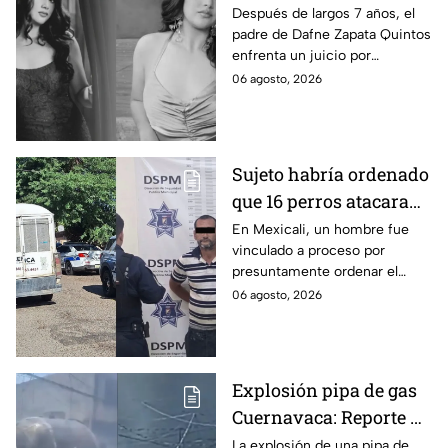
por presunto abuso
Después de largos 7 años, el
padre de Dafne Zapata Quintos
cometido en 2019 en
enfrenta un juicio por
Tamaulipas
presuntamente abusar de la
06 agosto, 2026
menor cuando ella tenía
apenas 6 años.
Sujeto habría ordenado
que 16 perros atacaran
a su hermana con
En Mexicali, un hombre fue
vinculado a proceso por
discapacidad en
presuntamente ordenar el
Mexicali, BC
ataque de 16 perros contra su
06 agosto, 2026
hermana, quien tenía
discapacidad auditiva.
Explosión pipa de gas
Cuernavaca: Reporte de
víctimas tras estallido
La explosión de una pipa de