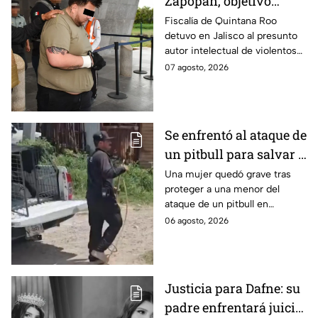
Zapopan, objetivo
prioritario en Playa del
Fiscalía de Quintana Roo
detuvo en Jalisco al presunto
Carmen
autor intelectual de violentos
ataques en fraccionamientos
07 agosto, 2026
de Playa del Carmen.
Se enfrentó al ataque de
un pitbull para salvar a
una menor; hoy lucha
Una mujer quedó grave tras
proteger a una menor del
por su vida en Zapopan
ataque de un pitbull en
Zapopan; la víctima sufrió
06 agosto, 2026
severas mordeduras y existe
riesgo de que pierda un brazo.
Justicia para Dafne: su
padre enfrentará juicio