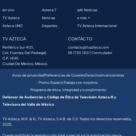
en vivo
Azteca 7
adn Noticias
TV Azteca
Noticias
a más +
Azteca UNO
Deportes
TV Azteca Internacional
TV AZTECA
CONTACTO
Periférico Sur 4121,
contacto@tvazteca.com
Col. Fuentes Del Pedregal,
55 1720 1313
| Conmutador
C.P. 14141,
Ciudad De México, México.
Aviso de privacidad
Preferencias de Cookies
Derechos
Inversionistas
Promo Espacio
Trabaja con nosotros
Programa de ética, integridad y cumplimiento
Defensor de Audiencias y Código de Ética de Televisión Azteca III y
Televisora del Valle de México
TV Azteca, M.R. & ©, TV Azteca, S.A.B. de C.V. Todos los derechos reservados,
2025.
Queda prohibida la reproducción total o parcial sin la autorización previa,