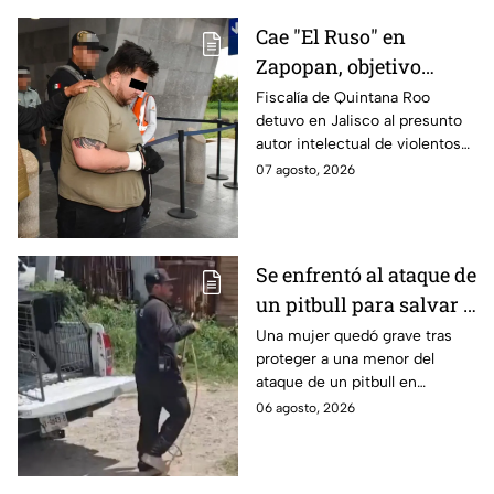
Cae "El Ruso" en
Zapopan, objetivo
prioritario en Playa del
Fiscalía de Quintana Roo
detuvo en Jalisco al presunto
Carmen
autor intelectual de violentos
ataques en fraccionamientos
07 agosto, 2026
de Playa del Carmen.
Se enfrentó al ataque de
un pitbull para salvar a
una menor; hoy lucha
Una mujer quedó grave tras
proteger a una menor del
por su vida en Zapopan
ataque de un pitbull en
Zapopan; la víctima sufrió
06 agosto, 2026
severas mordeduras y existe
riesgo de que pierda un brazo.