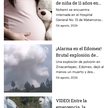
de niña de 11 años en
Matamoros,
Nohemí se encuentra
internada en el Hospital
Tamaulipas; ¿qué pasó
General No. 13 de Matamoros
con Nohemí?
tras complicaciones por un
06 agosto, 2026
embarazo infantil; la Fiscalía de
Tamaulipas ya investiga.
¡Alarma en el Edomex!
Brutal explosión de
polvorín en Santa
Una explosión de polvorín en
Zinacantepec, Edomex, dejó al
María del Monte,
menos un muerto y dos
Zinacantepec; reportan
heridos; autoridades atiende la
06 agosto, 2026
al menos un muerto y
emergencia tras el estallido de
heridos
un taller clandestino.
VIDEO| Entre la
emergencia, la