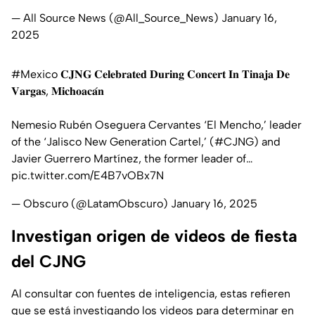
— All Source News (@All_Source_News)
January 16,
2025
#Mexico
𝐂𝐉𝐍𝐆 𝐂𝐞𝐥𝐞𝐛𝐫𝐚𝐭𝐞𝐝 𝐃𝐮𝐫𝐢𝐧𝐠 𝐂𝐨𝐧𝐜𝐞𝐫𝐭 𝐈𝐧 𝐓𝐢𝐧𝐚𝐣𝐚 𝐃𝐞
𝐕𝐚𝐫𝐠𝐚𝐬, 𝐌𝐢𝐜𝐡𝐨𝐚𝐜𝐚́𝐧
Nemesio Rubén Oseguera Cervantes ‘El Mencho,’ leader
of the ‘Jalisco New Generation Cartel,’ (
#CJNG
) and
Javier Guerrero Martínez, the former leader of…
pic.twitter.com/E4B7vOBx7N
— Obscuro (@LatamObscuro)
January 16, 2025
Investigan origen de videos de fiesta
del CJNG
Al consultar con fuentes de inteligencia, estas refieren
que se está investigando los videos para determinar en