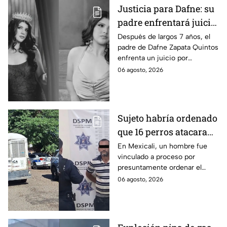
Justicia para Dafne: su
padre enfrentará juicio
por presunto abuso
Después de largos 7 años, el
padre de Dafne Zapata Quintos
cometido en 2019 en
enfrenta un juicio por
Tamaulipas
presuntamente abusar de la
06 agosto, 2026
menor cuando ella tenía
apenas 6 años.
Sujeto habría ordenado
que 16 perros atacaran
a su hermana con
En Mexicali, un hombre fue
vinculado a proceso por
discapacidad en
presuntamente ordenar el
Mexicali, BC
ataque de 16 perros contra su
06 agosto, 2026
hermana, quien tenía
discapacidad auditiva.