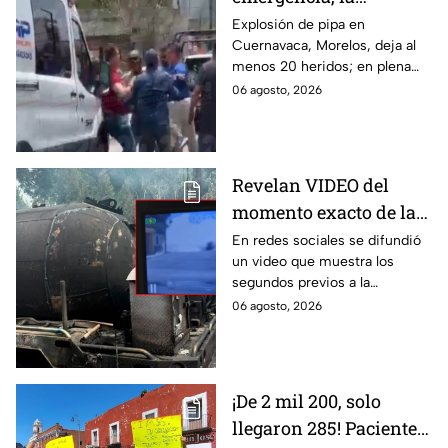
desesperación y el
Explosión de pipa en
Cuernavaca, Morelos, deja al
llanto de un niño;
menos 20 heridos; en plena
adultos desatan pelea
emergencia, dos hombres
06 agosto, 2026
tras explosión de pipa
comenzaron a pelear mientras
en Cuernavaca
un niño lloraba en el lugar.
Revelan VIDEO del
momento exacto de la
explosión de pipa de
En redes sociales se difundió
un video que muestra los
gas en Cuernavaca,
segundos previos a la
Morelos
explosión de una pipa de gas
06 agosto, 2026
LP en Cuernavaca, Morelos.
¡De 2 mil 200, solo
llegaron 285! Pacientes