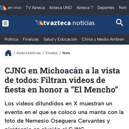
en vivo
TV Azteca
Azteca UNO
Azteca 7
Deportes
Notic
tv azteca
noticias
Política
Finanzas
Salud y Educación
Clima y Medio Ambiente
Azteca Noticias
Estados
Nota
CJNG en Michoacán a la vista
de todos: Filtran videos de
fiesta en honor a “El Mencho”
Los videos difundidos en X muestran un
evento en el que se colocó una manta con la
foto de Nemesio Oseguera Cervantes y