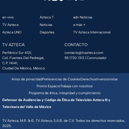
en vivo
Azteca 7
adn Noticias
TV Azteca
Noticias
a más +
Azteca UNO
Deportes
TV Azteca Internacional
TV AZTECA
CONTACTO
Periférico Sur 4121,
contacto@tvazteca.com
Col. Fuentes Del Pedregal,
55 1720 1313
| Conmutador
C.P. 14141,
Ciudad De México, México.
Aviso de privacidad
Preferencias de Cookies
Derechos
Inversionistas
Promo Espacio
Trabaja con nosotros
Programa de ética, integridad y cumplimiento
Defensor de Audiencias y Código de Ética de Televisión Azteca III y
Televisora del Valle de México
TV Azteca, M.R. & ©, TV Azteca, S.A.B. de C.V. Todos los derechos reservados,
2025.