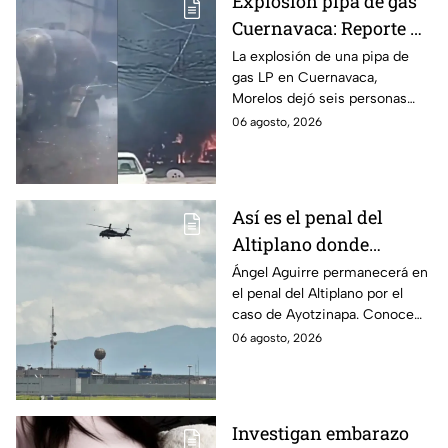
Explosión pipa de gas
Cuernavaca: Reporte de
víctimas tras estallido
La explosión de una pipa de
gas LP en Cuernavaca,
en Morelos
Morelos dejó seis personas
hospitalizadas. IMSS informó
06 agosto, 2026
que las pacientes siguen
internadas y aún no hay parte
médico.
Así es el penal del
Altiplano donde
permanecerá Ángel
Ángel Aguirre permanecerá en
el penal del Altiplano por el
Aguirre por caso
caso de Ayotzinapa. Conoce
Ayotzinapa
dónde está, cómo es esta
06 agosto, 2026
prisión de máxima seguridad y
su historia.
Investigan embarazo