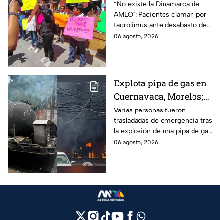
claman por
“No existe la Dinamarca de
AMLO": Pacientes claman por
medicamentos ante
tacrolimus ante desabasto de
desabasto en IMSS
medicamentos en hospital del
06 agosto, 2026
Puebla
IMSS Puebla; hay 900
personas están afectadas.
Explota pipa de gas en
Cuernavaca, Morelos;
se reportan más de 20
Varias personas fueron
trasladadas de emergencia tras
personas con
la explosión de una pipa de gas
quemaduras
cerca de la colonia Las
06 agosto, 2026
Granjas, en Cuernavaca,
Morelos.