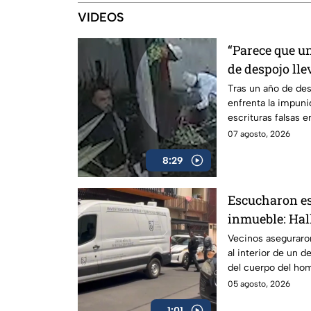
VIDEOS
“Parece que un
de despojo lle
su casa ante l
Tras un año de des
enfrenta la impuni
autoridades
escrituras falsas e
Propiedad.
07 agosto, 2026
8:29
Escucharon es
inmueble: Hal
en departamen
Vecinos aseguraro
al interior de un d
Juárez
del cuerpo del hom
05 agosto, 2026
1:01