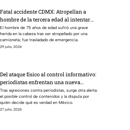
Fatal accidente CDMX: Atropellan a
hombre de la tercera edad al intentar
cruzar la calle en Benito Juárez; el
El hombre de 75 años de edad sufrió una grave
herida en la cabeza tras ser atropellado por una
conductor fue detenido
camioneta; fue trasladado de emergencia.
29 julio, 2026
Del ataque físico al control informativo:
periodistas enfrentan una nueva
batalla por la libertad de expresión
Tras agresiones contra periodistas, surge otra alerta:
el posible control de contenidos y la disputa por
quién decide qué es verdad en México.
27 julio, 2026