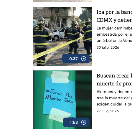
Iba por la ba
CDMX y detien
La mujer caminaba
embestida por el a
un árbol en la Ven
detenido en el luga
30 julio, 2026
0:37
Buscan crear l
muerte de pro
por acoso
Alumnos y docent
tras la muerte del 
exigen cuidar la p
tipo de denuncias.
27 julio, 2026
1:53