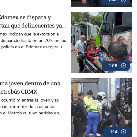
Edomex se dispara y
rtan que delincuentes ya
 locales
mex indican que la extorsión a
 disparado hasta en un 70% en los
a policía en el Edomex asegura un
os dedicados a este delito.
1:05
 una joven dentro de una
 Metrobús CDMX
 ocurrió mientras la joven y su
an al interior de la estación
 el Metrobús; tuvo heridas en
1:14