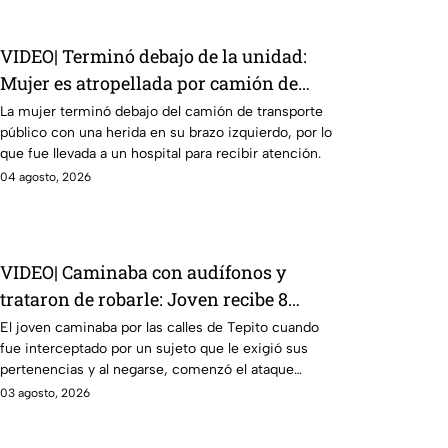
VIDEO| Terminó debajo de la unidad:
Mujer es atropellada por camión de
transporte público en la México-
La mujer terminó debajo del camión de transporte
público con una herida en su brazo izquierdo, por lo
Tacuba; logra sobrevivir
que fue llevada a un hospital para recibir atención.
04 agosto, 2026
VIDEO| Caminaba con audífonos y
trataron de robarle: Joven recibe 8
puñaladas en Tepito tras resistirse a un
El joven caminaba por las calles de Tepito cuando
fue interceptado por un sujeto que le exigió sus
asalto
pertenencias y al negarse, comenzó el ataque
contra la víctima.
03 agosto, 2026