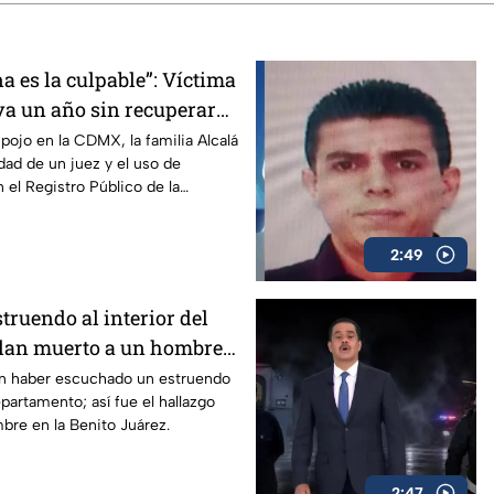
a es la culpable”: Víctima
va un año sin recuperar
a indiferencia de las
pojo en la CDMX, la familia Alcalá
dad de un juez y el uso de
n el Registro Público de la
2:49
truendo al interior del
lan muerto a un hombre
to de San Simón, Benito
n haber escuchado un estruendo
epartamento; así fue el hallazgo
bre en la Benito Juárez.
2:47