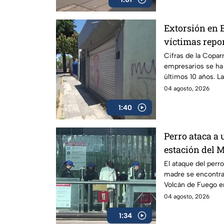
Extorsión en 
víctimas repo
se meten a los
Cifras de la Copar
empresarios se ha
últimos 10 años. L
avance contra grup
04 agosto, 2026
1:40
Perro ataca a
estación del
El ataque del perro
madre se encontrab
Volcán de Fuego en
manos y piernas.
04 agosto, 2026
1:34