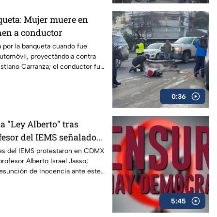
nqueta: Mujer muere en
en a conductor
 por la banqueta cuando fue
utomóvil, proyectándola contra
ustiano Carranza; el conductor fue
r.
0:36
a "Ley Alberto" tras
fesor del IEMS señalado
es del IEMS protestaron en CDMX
profesor Alberto Israel Jasso;
resunción de inocencia ante este
5:45