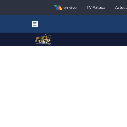
en vivo
TV Azteca
Aztec