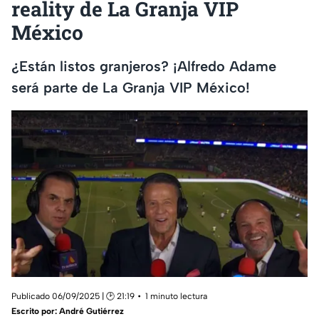
reality de La Granja VIP
México
¿Están listos granjeros? ¡Alfredo Adame
será parte de La Granja VIP México!
Publicado 06/09/2025 | 🕑 21:19
1 minuto lectura
Escrito por:
André Gutiérrez