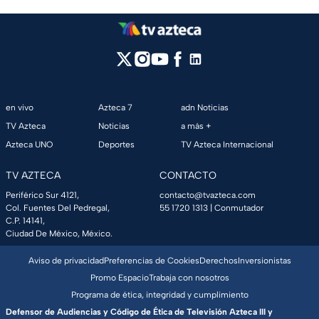
en vivo
Azteca 7
adn Noticias
TV Azteca
Noticias
a más +
Azteca UNO
Deportes
TV Azteca Internacional
TV AZTECA
CONTACTO
Periférico Sur 4121,
contacto@tvazteca.com
Col. Fuentes Del Pedregal,
55 1720 1313
| Conmutador
C.P. 14141,
Ciudad De México, México.
Aviso de privacidad
Preferencias de Cookies
Derechos
Inversionistas
Promo Espacio
Trabaja con nosotros
Programa de ética, integridad y cumplimiento
Defensor de Audiencias y Código de Ética de Televisión Azteca III y