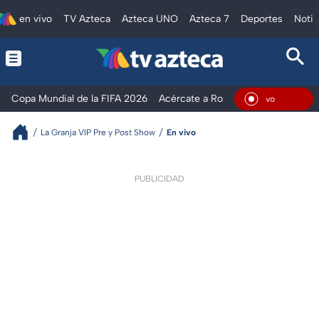
en vivo
TV Azteca
Azteca UNO
Azteca 7
Deportes
Notic
Copa Mundial de la FIFA 2026
Acércate a Rocío
Ventaneando
En Vivo
La Granja VIP Pre y Post Show
En vivo
PUBLICIDAD