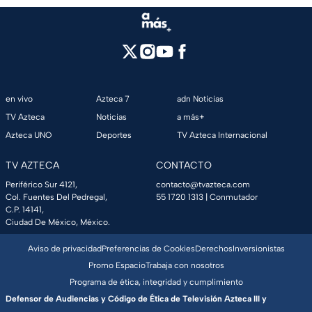
en vivo
Azteca 7
adn Noticias
TV Azteca
Noticias
a más+
Azteca UNO
Deportes
TV Azteca Internacional
TV AZTECA
CONTACTO
Periférico Sur 4121,
contacto@tvazteca.com
Col. Fuentes Del Pedregal,
55 1720 1313
| Conmutador
C.P. 14141,
Ciudad De México, México.
Aviso de privacidad
Preferencias de Cookies
Derechos
Inversionistas
Promo Espacio
Trabaja con nosotros
Programa de ética, integridad y cumplimiento
Defensor de Audiencias y Código de Ética de Televisión Azteca III y