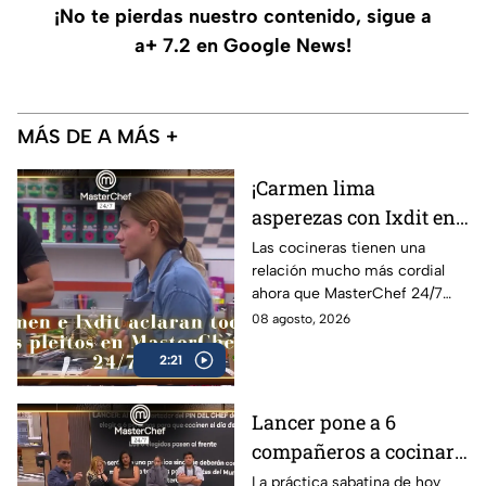
¡No te pierdas nuestro contenido, sigue a
a+ 7.2 en Google News!
MÁS DE A MÁS +
¡Carmen lima
asperezas con Ixdit en
MasterChef 24/7 y
Las cocineras tienen una
relación mucho más cordial
culpa a Michelle! 'Me
ahora que MasterChef 24/7
calentó la cabeza'
está en su recta final
08 agosto, 2026
(VIDEO)
2:21
Lancer pone a 6
compañeros a cocinar
para TODOS y Luis se
La práctica sabatina de hoy