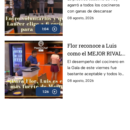
agarró a todos los cocineros
queja: '¿Premio o
con ganas de descansar
castigo?' (VIDEO)
08 agosto, 2026
1:04
Flor reconoce a Luis
como el MEJOR RIVAL
de MasterChef 24/7: 'Te
El desempeño del cocinero en
la Gala de este viernes fue
vas a quedar' (VIDEO)
bastante aceptable y todos lo
notaron
08 agosto, 2026
1:26