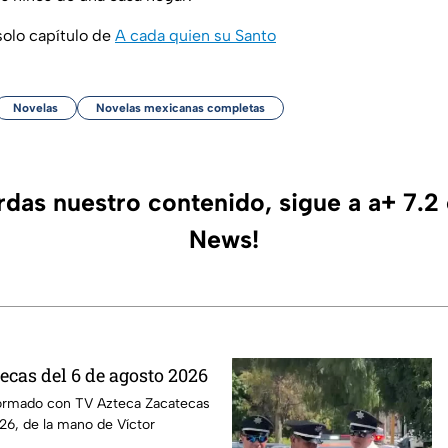
solo capítulo de
A cada quien su Santo
Novelas
Novelas mexicanas completas
erdas nuestro contenido, sigue a a+ 7.2
News!
ecas del 6 de agosto 2026
ormado con TV Azteca Zacatecas
26, de la mano de Víctor