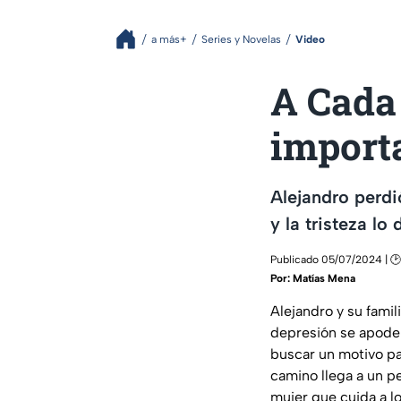
a más+
Series y Novelas
Video
A Cada 
import
Alejandro perdi
y la tristeza l
Publicado 05/07/2024 | 🕑
Por:
Matías Mena
Alejandro y su famil
depresión se apoder
buscar un motivo pa
camino llega a un p
mujer que cuida a l