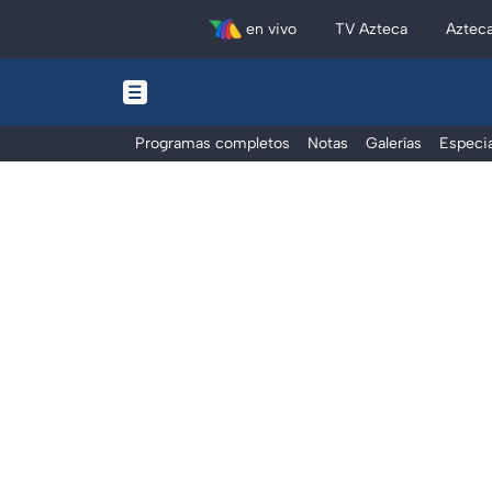
en vivo
TV Azteca
Aztec
Programas completos
Notas
Galerías
Especia