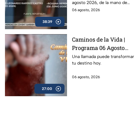
agosto 2026, de la mano de
Berenice Girón y Gerson
06 agosto, 2026
Berdon.
38:39
Caminos de la Vida |
Programa 06 Agosto
2026
Una llamada puede transformar
tu destino hoy.
06 agosto, 2026
27:00