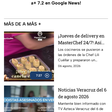
a+ 7.2 en Google News!
MÁS DE A MÁS +
¡Jueves de delivery en
MasterChef 24/7! Así
arrancó el reto de roles
Los cocineros se pusieron a
las órdenes de la Chef Lili
de canela para la
Cuéllar y prepararon un
fundación Techo
delicioso postre... ¡con tocino!
06 agosto, 2026
(VIDEO)
7:27
Noticias Veracruz del 6
de agosto 2026
Mantente bien informado con
TV Azteca Veracruz del 6 de