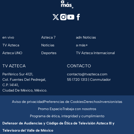
en vivo
Azteca 7
adn Noticias
TV Azteca
Noticias
a más+
Azteca UNO
Deportes
TV Azteca Internacional
TV AZTECA
CONTACTO
Periférico Sur 4121,
contacto@tvazteca.com
Col. Fuentes Del Pedregal,
55 1720 1313
| Conmutador
C.P. 14141,
Ciudad De México, México.
Aviso de privacidad
Preferencias de Cookies
Derechos
Inversionistas
Promo Espacio
Trabaja con nosotros
Programa de ética, integridad y cumplimiento
Defensor de Audiencias y Código de Ética de Televisión Azteca III y
Televisora del Valle de México