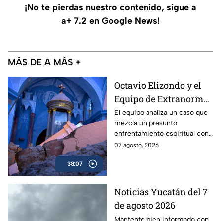
¡No te pierdas nuestro contenido, sigue a
a+ 7.2 en Google News!
MÁS DE A MÁS +
Octavio Elizondo y el
Equipo de Extranormal
investigan el colapso
El equipo analiza un caso que
mezcla un presunto
de un templo y una
enfrentamiento espiritual con
presunta batalla
el derrumbe de un histórico
07 agosto, 2026
espiritual
templo.
38:07
Noticias Yucatán del 7
de agosto 2026
Mantente bien informado con