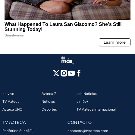
en vivo
Azteca 7
adn Noticias
TV Azteca
Noticias
a más+
Azteca UNO
Deportes
TV Azteca Internacional
TV AZTECA
CONTACTO
Periférico Sur 4121,
contacto@tvazteca.com