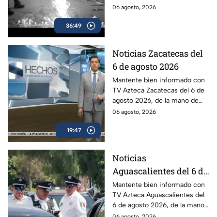
México, marcado por el
fenómenos difíciles de
06 agosto, 2026
misterio
explicar.
36:49
Noticias Zacatecas del
6 de agosto 2026
Mantente bien informado con
TV Azteca Zacatecas del 6 de
agosto 2026, de la mano de
Víctor Santiago.
06 agosto, 2026
19:47
Noticias
Aguascalientes del 6 de
agosto 2026
Mantente bien informado con
TV Azteca Aguascalientes del
6 de agosto 2026, de la mano
de Roberta Sánchez.
06 agosto, 2026