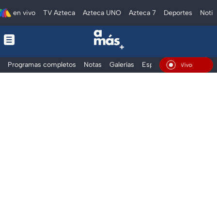
en vivo
TV Azteca
Azteca UNO
Azteca 7
Deportes
Notic
Programas completos
Notas
Galerías
Especiales
En Vivo