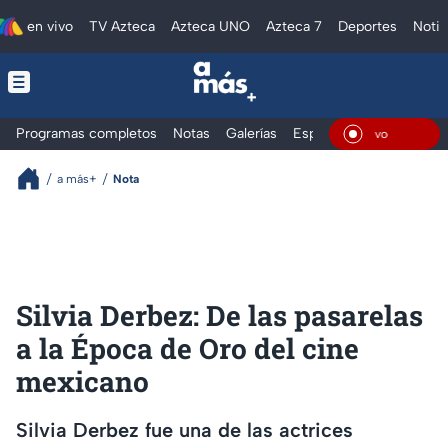
en vivo
TV Azteca
Azteca UNO
Azteca 7
Deportes
Notic
Programas completos
Notas
Galerías
Especiales
En Viv
a más+
Nota
Silvia Derbez: De las pasarelas
a la Época de Oro del cine
mexicano
Silvia Derbez fue una de las actrices