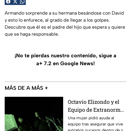
Armando sorprende a su hermana besándose con David
y esto lo enfurece, al grado de llegar a los golpes.
Descubre que él es el padre del hijo que espera y quiere
que se haga responsable.
¡No te pierdas nuestro contenido, sigue a
a+ 7.2 en Google News!
MÁS DE A MÁS +
Octavio Elizondo y el
Equipo de Extranormal
investigan un presunto
Una mujer pidió ayuda al
equipo tras asegurar que vive
caso de brujería que
extraños sucesos dentro de su