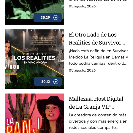
aterra a una familia
casa.
05 agosto, 2026
35:29
El Otro Lado de Los
Realities de Survivor
México La Reliquia en
¡Nada está definido en Survivor
México La Reliquia en Llamas y
Llamas del miércoles
todo podría cambiar dentro de
05 de agosto
las tribus!
05 agosto, 2026
30:12
Mallezaa, Host Digital
de La Granja VIP
Segunda Temporada,
La creadora de contenido más
divertida y con más energía en
revela que se puede
redes sociales comparte
esperar del reality