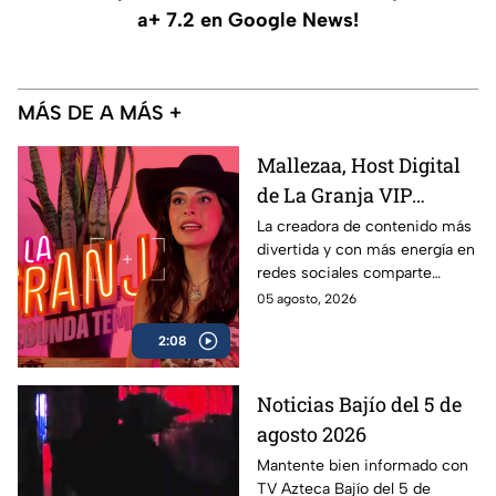
a+ 7.2 en Google News!
MÁS DE A MÁS +
Mallezaa, Host Digital
de La Granja VIP
Segunda Temporada,
La creadora de contenido más
divertida y con más energía en
revela que se puede
redes sociales comparte
esperar del reality
detalles asombrosos que serán
05 agosto, 2026
próximamente
parte de La Granja VIP
2:08
Segunda Temporada.
Noticias Bajío del 5 de
agosto 2026
Mantente bien informado con
TV Azteca Bajío del 5 de