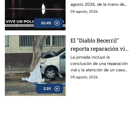
agosto 2026, de la mano de
Santiago Espinoza Figueroa y
05 agosto, 2026
Alejandra Magaña.
20:45
El "Diablo Becerril"
reporta reparación vial
y un hecho trágico en
La jornada incluyó la
conclusión de una reparación
CDMX
vial y la atención de un caso
que movilizó a las autoridades.
05 agosto, 2026
2:20