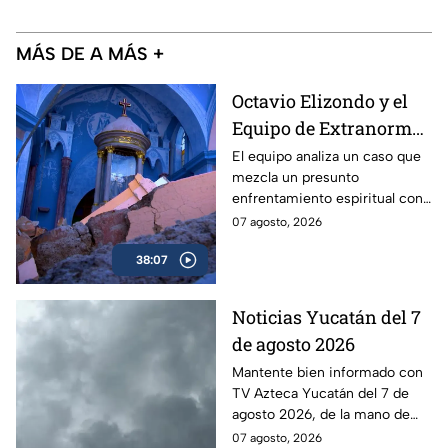
MÁS DE A MÁS +
Octavio Elizondo y el
Equipo de Extranormal
investigan el colapso
El equipo analiza un caso que
mezcla un presunto
de un templo y una
enfrentamiento espiritual con
presunta batalla
el derrumbe de un histórico
07 agosto, 2026
espiritual
templo.
38:07
Noticias Yucatán del 7
de agosto 2026
Mantente bien informado con
TV Azteca Yucatán del 7 de
agosto 2026, de la mano de
Lily Camino.
07 agosto, 2026