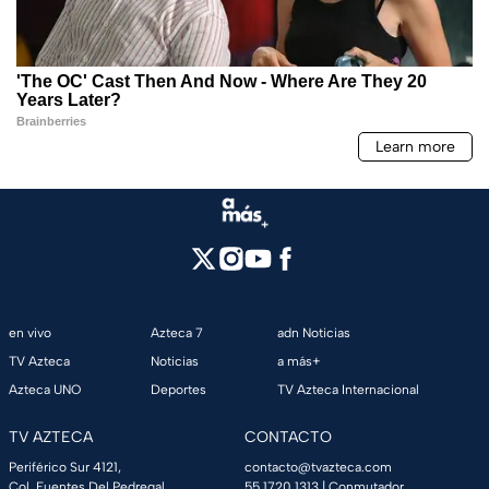
en vivo
Azteca 7
adn Noticias
TV Azteca
Noticias
a más+
Azteca UNO
Deportes
TV Azteca Internacional
TV AZTECA
CONTACTO
Periférico Sur 4121,
contacto@tvazteca.com
Col. Fuentes Del Pedregal,
55 1720 1313
| Conmutador