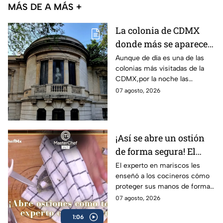
MÁS DE A MÁS +
La colonia de CDMX
donde más se aparecen
fantasmas y causa más
Aunque de día es una de las
colonias más visitadas de la
miedo, según la IA
CDMX,por la noche las
historias cambian.
07 agosto, 2026
¡Así se abre un ostión
de forma segura! El
truco del Chef Alberto
El experto en mariscos les
enseñó a los cocineros cómo
Collarte para no
proteger sus manos de forma
cortarte en el intento
efectiva al momento de
07 agosto, 2026
(VIDEO)
manejar el cuchillo ostionero
1:06