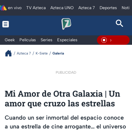
en vivo
TV Azteca
Azteca UNO
Azteca 7
Deportes
Notic
Geek
Películas
Series
Especiales
En Vivo
Azteca 7
K-Siete
Galería
PUBLICIDAD
Mi Amor de Otra Galaxia | Un
amor que cruzo las estrellas
Cuando un ser inmortal del espacio conoce
a una estrella de cine arrogante… el universo