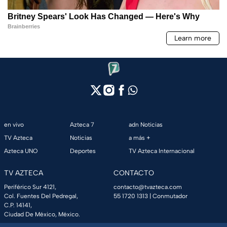
en vivo
Azteca 7
adn Noticias
TV Azteca
Noticias
a más +
Azteca UNO
Deportes
TV Azteca Internacional
TV AZTECA
CONTACTO
Periférico Sur 4121,
contacto@tvazteca.com
Col. Fuentes Del Pedregal,
55 1720 1313
| Conmutador
C.P. 14141,
Ciudad De México, México.