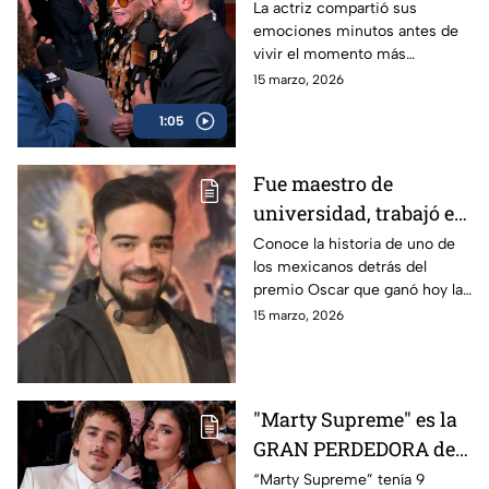
Madigan habló en
La actriz compartió sus
emociones minutos antes de
exclusiva previo a
vivir el momento más
coronarse como Mejor
importante de la noche.
15 marzo, 2026
Actriz
1:05
Fue maestro de
universidad, trabajó en
TV Azteca como artista
Conoce la historia de uno de
los mexicanos detrás del
de efectos visuales y
premio Oscar que ganó hoy la
hoy es parte del premio
película ‘Avatar: Fire & Ash’.
15 marzo, 2026
Oscar de 'Avatar: Fire &
Ash'
"Marty Supreme" es la
GRAN PERDEDORA de
los Oscar 2026.
“Marty Supreme” tenía 9