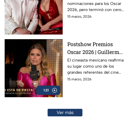
nominaciones para los Oscar
¿Rompió récord en
2026, pero terminó con cero
fracasos?
estatuillas. Para empezar,
15 marzo, 2026
Timothée Chalamet perdió en
la terna de Mejor Actor.
Postshow Premios
Oscar 2026 | Guillermo
del Toro vuelve a hacer
El cineasta mexicano reafirma
su lugar como uno de los
historia: análisis de su
grandes referentes del cine
impacto y
mundial.
15 marzo, 2026
representación en los
Oscars 2026
1:21
Ver más