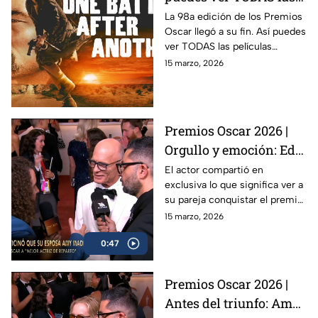
películas GANADORAS
La 98a edición de los Premios
Oscar llegó a su fin. Así puedes
de la ceremonia
ver TODAS las películas
ganadoras de los Oscars 2026:
15 marzo, 2026
desde One Battle After
Another hasta Sinners.
Premios Oscar 2026 |
Orgullo y emoción: Ed
Harris acomapañ el
El actor compartió en
exclusiva lo que significa ver a
triunfo de su esposa
su pareja conquistar el premio
como Mejor Actriz
más importante.
15 marzo, 2026
0:47
Premios Oscar 2026 |
Antes del triunfo: Amy