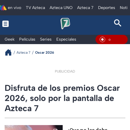
en vivo
TV Azteca
Azteca UNO
Azteca 7
Deportes
Notic
Geek
Películas
Series
Especiales
En Vivo
Azteca 7
Oscar 2026
PUBLICIDAD
Disfruta de los premios Oscar
2026, solo por la pantalla de
Azteca 7