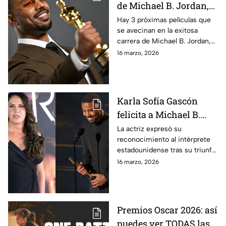
de Michael B. Jordan,
tras ganar como Mejor
Hay 3 próximas películas que
se avecinan en la exitosa
Actor en los Oscar 2026
carrera de Michael B. Jordan,
quien acaba de ganar como
16 marzo, 2026
Mejor Actor en los Oscar 2026
por “Sinners”.
Karla Sofía Gascón
felicita a Michael B.
Jordan por ganar el
La actriz expresó su
reconocimiento al intérprete
Oscar 2026 a Mejor
estadounidense tras su triunfo
Actor
en la ceremonia 98 de los
16 marzo, 2026
Oscar, donde se llevó la
estatuilla a Mejor Actor por su
actuación en Sinners.
Premios Oscar 2026: así
puedes ver TODAS las