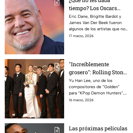
¿Que no les daba
tiempo? Los Oscars
explican por qué no
Eric Dane, Brigitte Bardot y
James Van Der Beek fueron
incluyeron a Eric Dane
algunos de los artistas que no
en el In Memoriam
se mencionaron en el
17 marzo, 2026
segmento In Memoriam de los
Oscar 2026.
"Increíblemente
grosero": Rolling Stone
se posiciona contra los
Yu Han Lee, uno de los
compositores de “Golden”
Oscar 2026 por este
para “KPop Demon Hunters”,
gesto hacia "KPop
no pudo dar discurso de
16 marzo, 2026
Demon Hunters"
agradecimiento en los Oscar
2026. ¡Apagaron su micrófono!
Las próximas películas