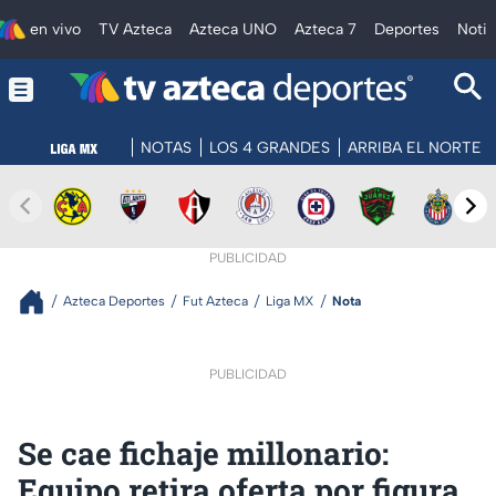
en vivo
TV Azteca
Azteca UNO
Azteca 7
Deportes
Notic
NOTAS
LOS 4 GRANDES
ARRIBA EL NORTE
PUBLICIDAD
Azteca Deportes
Fut Azteca
Liga MX
Nota
PUBLICIDAD
Se cae fichaje millonario:
Equipo retira oferta por figura