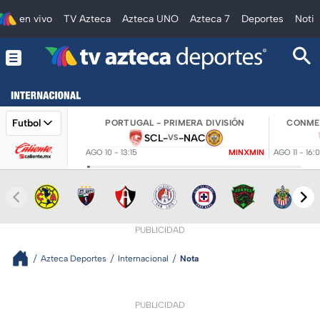
en vivo
TV Azteca
Azteca UNO
Azteca 7
Deportes
Notic
Futbol
PORTUGAL - PRIMERA DIVISIÓN
CONMEB
SCL
-
-
NAC
VS
AGO 10 - 13:15
MINXMIN
AGO 11 - 16:
PUBLICIDAD
Azteca Deportes
Internacional
Nota
PUBLICIDAD