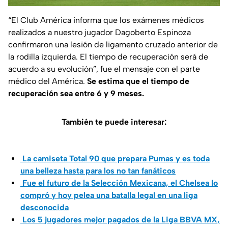
“El Club América informa que los exámenes médicos
realizados a nuestro jugador Dagoberto Espinoza
confirmaron una lesión de ligamento cruzado anterior de
la rodilla izquierda. El tiempo de recuperación será de
acuerdo a su evolución”, fue el mensaje con el parte
médico del América.
Se estima que el tiempo de
recuperación sea entre 6 y 9 meses.
También te puede interesar:
La camiseta Total 90 que prepara Pumas y es toda
una belleza hasta para los no tan fanáticos
Fue el futuro de la Selección Mexicana, el Chelsea lo
compró y hoy pelea una batalla legal en una liga
desconocida
Los 5 jugadores mejor pagados de la Liga BBVA MX,