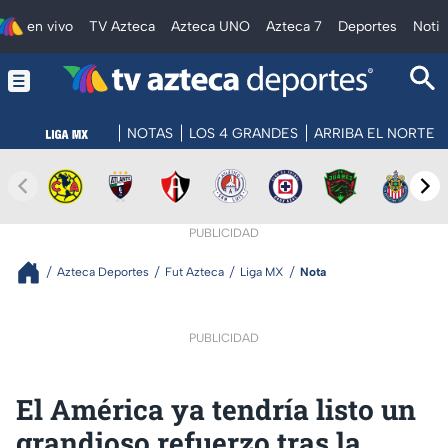
en vivo
TV Azteca
Azteca UNO
Azteca 7
Deportes
Notic
NOTAS
LOS 4 GRANDES
ARRIBA EL NORTE
PUBLICIDAD
Azteca Deportes
Fut Azteca
Liga MX
Nota
PUBLICIDAD
El América ya tendría listo un
grandioso refuerzo tras la