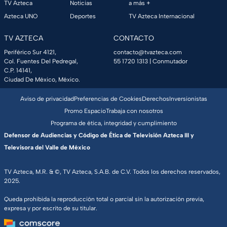
TV Azteca
Noticias
a más +
Azteca UNO
Deportes
TV Azteca Internacional
TV AZTECA
CONTACTO
Periférico Sur 4121,
contacto@tvazteca.com
Col. Fuentes Del Pedregal,
55 1720 1313
| Conmutador
C.P. 14141,
Ciudad De México, México.
Aviso de privacidad
Preferencias de Cookies
Derechos
Inversionistas
Promo Espacio
Trabaja con nosotros
Programa de ética, integridad y cumplimiento
Defensor de Audiencias y Código de Ética de Televisión Azteca III y
Televisora del Valle de México
TV Azteca, M.R. & ©, TV Azteca, S.A.B. de C.V. Todos los derechos reservados,
2025.
Queda prohibida la reproducción total o parcial sin la autorización previa,
expresa y por escrito de su titular.