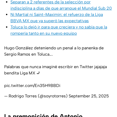
Separan a 2 referentes de la selección por
indisciplina a días de que arranque el Mundial Sub 20
Ni Martial ni Saint-Maximin: el refuerzo de la Liga
BBVA MX que ya superó las expectativas
Toluca lo dejó ir para que creciera y no sabía que la
rompería tanto en su nuevo equipo
Hugo González deteniendo un penal a lo panenka de
Sergio Ramos en Toluca….
Palabras que nunca imaginé escribir en Twitter jajajaja
bendita Liga MX 🚬
pic.twitter.com/En35H9BBDi
— Rodrigo Torres (@soyrotorres)
September 25, 2025
La premonición de Antonio