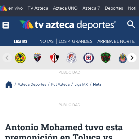
en vivo
TV Azteca
Azteca UNO
Azteca 7
Deportes
Notic
NOTAS
LOS 4 GRANDES
ARRIBA EL NORTE
PUBLICIDAD
Azteca Deportes
Fut Azteca
Liga MX
Nota
PUBLICIDAD
Antonio Mohamed tuvo esta
premonición en Toluca vs.